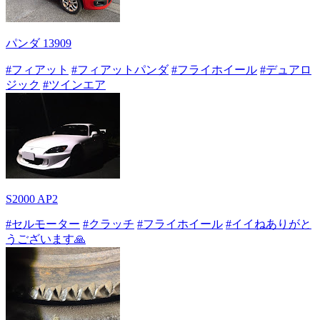
パンダ 13909
#フィアット
#フィアットパンダ
#フライホイール
#デュアロ
ジック
#ツインエア
S2000 AP2
#セルモーター
#クラッチ
#フライホイール
#イイねありがと
うございます🙏