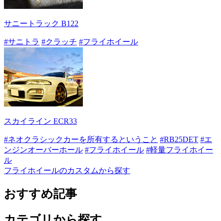
サニートラック B122
#サニトラ
#クラッチ
#フライホイール
スカイライン ECR33
#ネオクラシックカーを所有するということ
#RB25DET
#エ
ンジンオーバーホール
#フライホイール
#軽量フライホイー
ル
フライホイールのカスタムから探す
おすすめ記事
カテゴリから探す