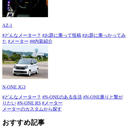
AZ-1
#どんなメーター？
#お題に乗って投稿
#お題に乗っかってみ
た
#メーター
##内装紹介
N-ONE JG3
#どんなメーター？
#N-ONEのある生活
#N-ONE乗りと繋が
りたい
#N-ONE RS
#メーター
メーターのカスタムから探す
おすすめ記事