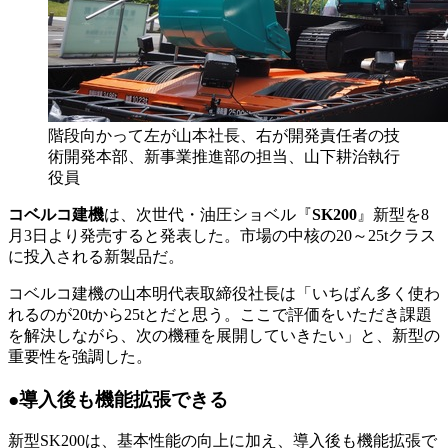
階段向かって左が山本社長、右が開発責任者の技
術開発本部、新事業推進部の担当、山下耕治執行
役員
コベルコ建機
は、次世代・油圧ショベル『
SK200
』新型を8
月3日より発売すると発表した。市場の中核の20～25tクラス
に投入される新製品だ。
コベルコ建機の山本明代表取締役社長は「いちばん多く使わ
れるのが20tから25tとだと思う。ここで評価をいただき課題
を解決しながら、次の機種を展開していきたい」と、新型の
重要性を強調した。
●導入後も機能拡張できる
新型SK200は、基本性能の向上に加え、導入後も機能拡張で