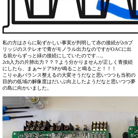
私の方はさらに恥ずかしい事実が判明して赤の接続が2chブ
リッジのステレオで青がモノラル出力なのですがOACに出
る前からずっと緑の接続にしていたのです…。
2ch入力の片肺出力？？？よう分かりませんが正しく青接続
にしたら、まぁ〜ドアSPが鳴ること鳴ること！！！
こりゃあバランス整えるの大変そうだなと思いつつも当初の
目的の低域の解像度はだいぶ向上したようだなと思いつつ夢
の島に向かいました。