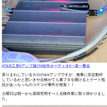
#TKB工房
#アンプ遊び
#自作オーディオ
#一喜一憂会
弄りまわしているカロの4chアンプですが、無事に安定動作
しているかと思いきや点検がてら裏フタを開けるとゲート抵
抗があっちっちのコゲコゲ事件が発覚！！
土曜日は朝一から原因究明すべく点検作業に取り掛かりまし
た。