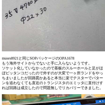
muses8921と同じSOPパッケージのOPA1678
もう海外サイトからでないと手に入らないようです。
ソケット化していなかったので基板のスルーホールと足がほ
ぼピッタンコだったので外すのが大変で一ヶ所ランドをやっ
ちまいましたが回路図かあると本当に楽でテスターでパター
ンを追わなくても直近のトランジスタのエミッタに直付けす
れば回路は成立したので問題無しでリカバリーできました。