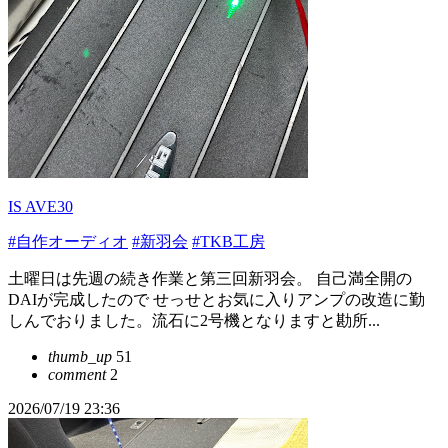
IS AVE30
#自作オーディオ
#新羽会
#TKB工房
土曜日は先週の続き作業と第三回新羽会。 自己満全開の
DAIが完成したので せっせとお気に入りアンプの改造に勤
しんでおりました。流石に2号機となりますと勘所...
thumb_up
51
comment
2
2026/07/19 23:36