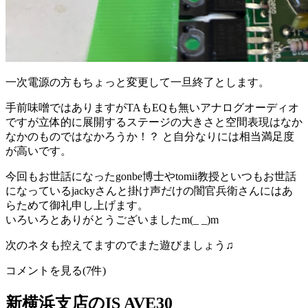
一次電源の方もちょっと変更して一旦終了とします。
手前味噌ではありますがTAもEQも無いアナログオーディオ
ですが立体的に展開するステージの大きさと空間表現はなか
なかのものではなかろうか！？ と自分なりには相当満足度
が高いです。
今回もお世話になったgonbe博士やtomii教授といつもお世話
になっているjackyさんと掛け声だけの闇官兵衛さんにはあ
らためて御礼申し上げます。
いろいろとありがとうございましたm(_ _)m
次のネタも控えてますのでまた遊びましょう♫
コメントを見る(7件)
新横浜支店のIS AVE30