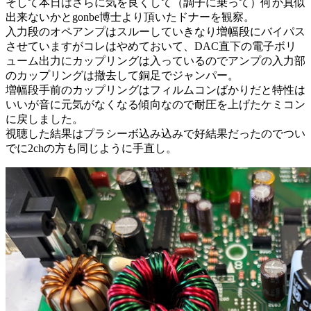
そして本日はさらに気を良くして（調子に乗って）何か真似
出来ないかとgonbe博士より頂いたドナーを観察。
入力段のオペアンプはスルーしていきなり増幅段にバイパス
させていますがコレはやめておいて、DAC直下の電子ボリ
ューム出力にカップリングは入っているのでアンプの入力部
のカップリングは撤去して銅足でジャンパー。
増幅段手前のカップリングはフィルムコンばかりだと特性は
いいが音に元気がなくなる傾向なので耐圧を上げたケミコン
に戻しました。
視聴した結果はプラシーボ込み込みで好結果だったのでつい
でに2chの方も同じように手直し。