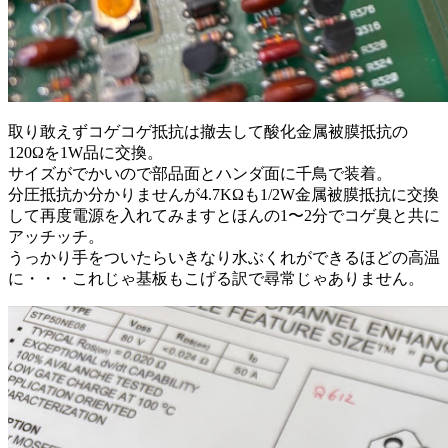
取り敢えずコゲコゲ抵抗は撤去して酸化金属被膜抵抗の
120Ωを1W品に交換。
サイズがでかいので部品面とハンダ面に千鳥で装着。
分圧抵抗か分かりませんが4.7KΩも1/2W金属被膜抵抗に交換
して再度電源を入れてみますとほんの1〜2分でコゲ臭と共に
アッチッチ。
うっかり手をついたらいきなり水ぶくれができるほどの高温
に・・・これじゃ基板もこげる訳で尋常じゃありません。