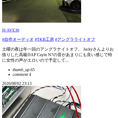
IS AVE30
#自作オーディオ
#TKB工房
#アングラライトオフ
土曜の夜は年一回のアングラナイトオフ。 Jackyさんよりお
借りした高級DAP Cayin N7の音があまりにも良い感じで特
に女性の声がエロいので予定して...
thumb_up
65
comment
4
2026/08/02 23:13