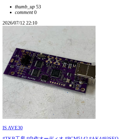
thumb_up
53
comment
0
2026/07/12 22:10
IS AVE30
#TKB工房
#自作オーディオ
#PCM5142
#AK4493SEQ