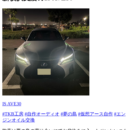
IS AVE30
#TKB工房
#自作オーディオ
#夢の島
#仮想アース自作
#エン
ジンオイル交換