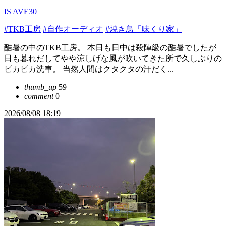
IS AVE30
#TKB工房
#自作オーディオ
#焼き鳥「味くり家」
酷暑の中のTKB工房。 本日も日中は殺陣級の酷暑でしたが
日も暮れだしてやや涼しげな風が吹いてきた所で久しぶりの
ピカピカ洗車。 当然人間はクタクタの汗だく...
thumb_up
59
comment
0
2026/08/08 18:19