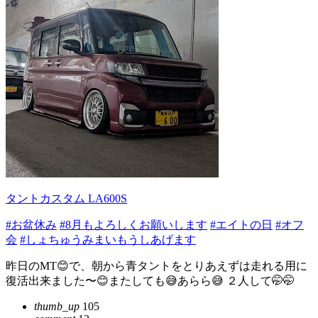
タントカスタム LA600S
#お盆休み
#8月もよろしくお願いします
#エイトの日
#オフ
会
#しょちゅうみまいもうしあげます
昨日のMT😊で、朝から青タントをとりあえずは走れる用に
復活出来ました〜😊またしても😅あらら😅 ２人して🤭🤭
thumb_up
105