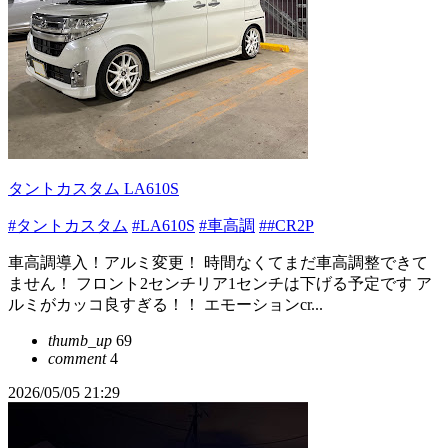
タントカスタム LA610S
#タントカスタム
#LA610S
#車高調
##CR2P
車高調導入！アルミ変更！ 時間なくてまだ車高調整できて
ません！ フロント2センチリア1センチは下げる予定です ア
ルミがカッコ良すぎる！！ エモーションcr...
thumb_up
69
comment
4
2026/05/05 21:29