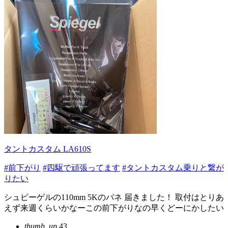
タントカスタム LA610S
#前下がり
#四駆で頑張ってます
#タントカスタム乗りと繋が
りたい
シュピーゲルの110mm 5Kのバネ 届きました！ 取付はとりあ
えず来週くらいかなーこの前下がりなの早くどーにかしたい
thumb_up
43