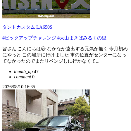
タントカスタム LA650S
#ピックアップチャレンジ
#大山まきばみるくの里
皆さん こんにちは😃 なかなか遠出する元気が無く 今月初め
にやっと この場所に行けました 車の位置がセンターになっ
てなかったのでまたリベンジしに行かなくて...
thumb_up
47
comment
0
2026/08/10 16:35