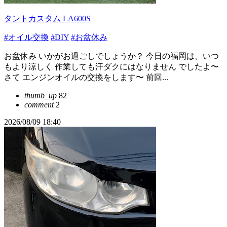
タントカスタム LA600S
#オイル交換
#DIY
#お盆休み
お盆休み いかがお過ごしでしょうか？ 今日の福岡は、いつ
もより涼しく 作業しても汗ダクにはなりません でしたよ〜
さて エンジンオイルの交換をします〜 前回...
thumb_up
82
comment
2
2026/08/09 18:40