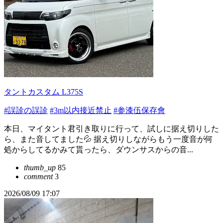
タントカスタム L375S
#誤診の誤診
#3m以内接近禁止
#参漆伍保存會
本日、マイタント君引き取りに行って、試しに据え切りした
ら、また音してました💦 据え切りしながらもう一度音が何
処からしてるかみて貰ったら、ダウンサスからの音...
thumb_up
85
comment
3
2026/08/09 17:07