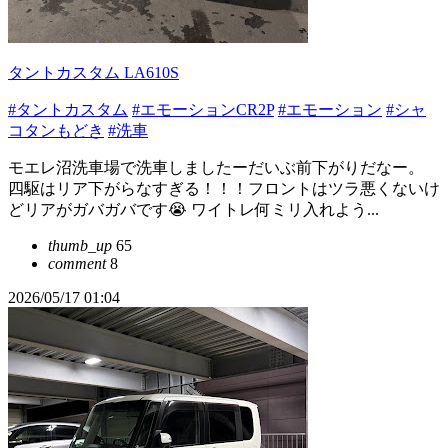
タントカスタム LA610S
#タントカスタム
#エモーションCR2P
#エモーション
#シャ
コタンもどき
#洗車
モエレ沼洗車場で洗車しましたーだいぶ前下がりだなー。
四駆はリア下がらなすぎる！！！フロントはツラ悪くないけ
どリアがガバガバです😭 ワイトレ何ミリ入れよう...
thumb_up
65
comment
8
2026/05/17 01:04