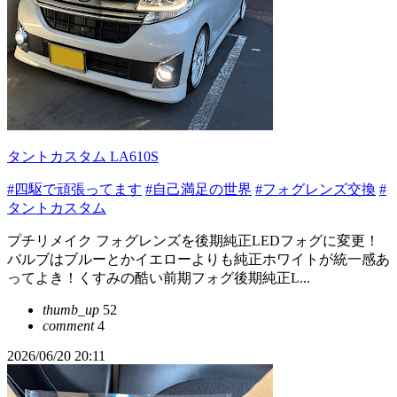
タントカスタム LA610S
#四駆で頑張ってます
#自己満足の世界
#フォグレンズ交換
#
タントカスタム
プチリメイク フォグレンズを後期純正LEDフォグに変更！
バルブはブルーとかイエローよりも純正ホワイトが統一感あ
ってよき！くすみの酷い前期フォグ後期純正L...
thumb_up
52
comment
4
2026/06/20 20:11