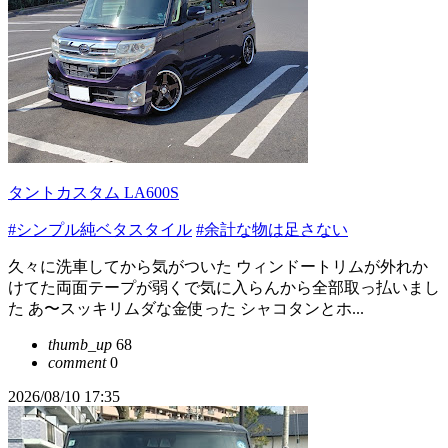
タントカスタム LA600S
#シンプル純ベタスタイル
#余計な物は足さない
久々に洗車してから気がついた ウィンドートリムが外れか
けてた両面テープが弱くで気に入らんから全部取っ払いまし
た あ〜スッキリムダな金使った シャコタンとホ...
thumb_up
68
comment
0
2026/08/10 17:35