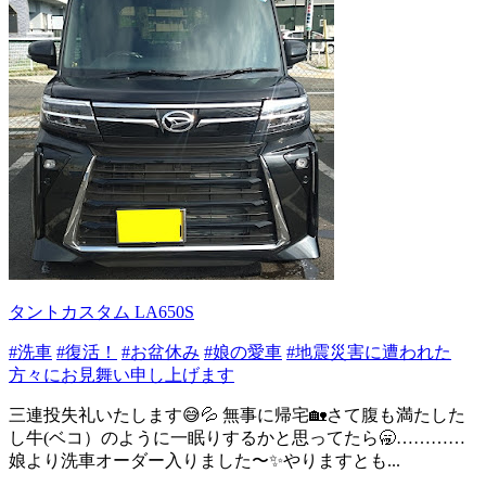
タントカスタム LA650S
#洗車
#復活！
#お盆休み
#娘の愛車
#地震災害に遭われた
方々にお見舞い申し上げます
三連投失礼いたします😅💦 無事に帰宅🏡さて腹も満たした
し牛(ベコ）のように一眠りするかと思ってたら🥱…………
娘より洗車オーダー入りました〜✨やりますとも...