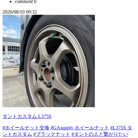
comment
0
2026/08/10 09:32
タントカスタム L375S
#ホイールナット交換
#GAsupply ホイールナット
#L375S タ
ントカスタム
#ブラックナット
#タントの人と繋がりたい