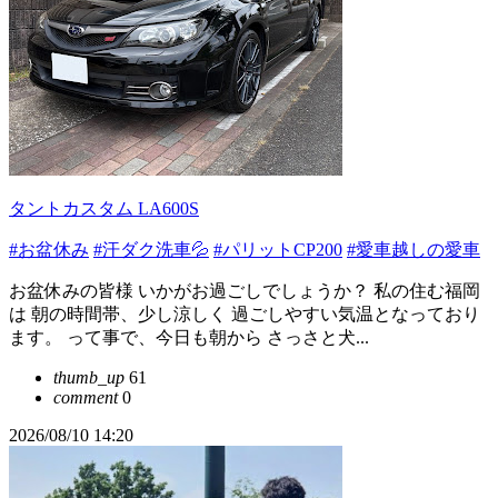
タントカスタム LA600S
#お盆休み
#汗ダク洗車💦
#パリットCP200
#愛車越しの愛車
お盆休みの皆様 いかがお過ごしでしょうか？ 私の住む福岡
は 朝の時間帯、少し涼しく 過ごしやすい気温となっており
ます。 って事で、今日も朝から さっさと犬...
thumb_up
61
comment
0
2026/08/10 14:20