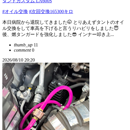
タントカスタム LA600S
#オイル交換
#次回交換165300キロ
本日病院から退院してきました🤭 とりあえずタントのオイ
ル交換をして車高を下げると言うリハビリをしました😇
後、燃タンガードを強化しました😎 インナー叩き上...
thumb_up
11
comment
0
2026/08/10 20:20