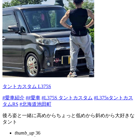
タントカスタム L375S
#愛車紹介
##愛車
#L375S タントカスタム
#L375sタントカス
タムRS
#北海道池田町
後ろ姿と一緒に高めからちょっと低めから斜めから大好きな
タント
thumb_up
36