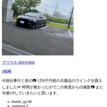
プリウス MXWH60
#相棒
今朝仕事行く前の📷 1万8千円程の凡庸品のウイングを購入
しました🪽 時間が無かったのでこの角度からの撮影📷 また
今後UPしていきたいと思います。
thumb_up
68
comment
3