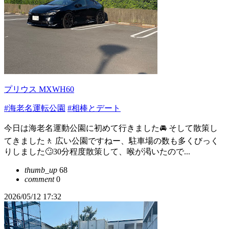
プリウス MXWH60
#海老名運転公園
#相棒とデート
今日は海老名運動公園に初めて行きました🚘 そして散策し
てきました🚶 広い公園ですねー、駐車場の数も多くびっく
りしました🙄30分程度散策して、喉が渇いたので...
thumb_up
68
comment
0
2026/05/12 17:32