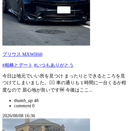
プリウス MXWH60
#相棒とデート
#いつもありがとう
今日は地元でいい所を見つけ まったりとできるところを見
つけてしまいました。🙂‍↔️ 車の通りも１時間に一台くるか程
度なので 居心地が良いです🆗 今後はここ...
thumb_up
48
comment
0
2026/08/08 16:36