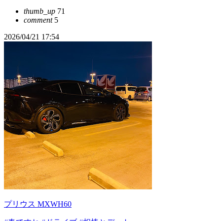
thumb_up
71
comment
5
2026/04/21 17:54
プリウス MXWH60