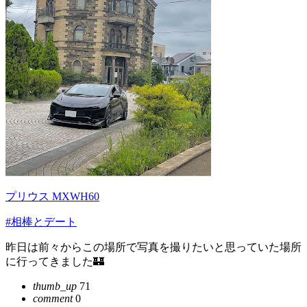
プリウス MXWH60
#相棒とデート
昨日は前々からこの場所で写真を撮りたいと思っていた場所
に行ってきました🏰
thumb_up
71
comment
0