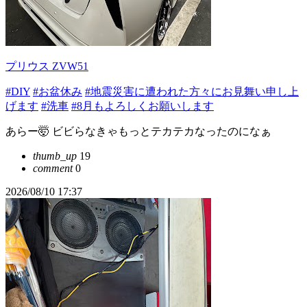
プリウス ZVW51
#DIY
#お盆休み
#地震災害に遭われた方々にお見舞い申し上
げます
#洗車
#8月もよろしくお願いします
あらー🤯 ビビらなきゃもっとテカテカなったのになぁ
thumb_up
19
comment
0
2026/08/10 17:37