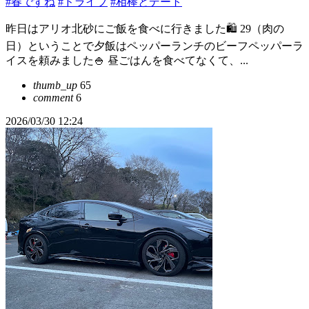
#春ですね
#ドライブ
#相棒とデート
昨日はアリオ北砂にご飯を食べに行きました🛍️ 29（肉の
日）ということで夕飯はペッパーランチのビーフペッパーラ
イスを頼みました🍚 昼ごはんを食べてなくて、...
thumb_up
65
comment
6
2026/03/30 12:24