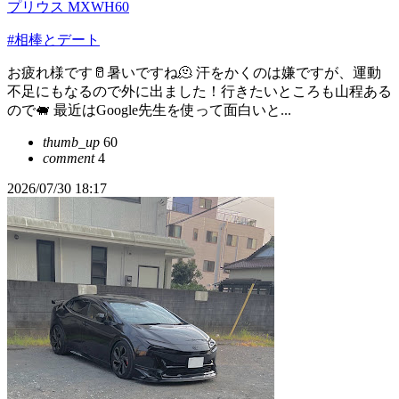
プリウス MXWH60
#相棒とデート
お疲れ様です🥛暑いですね🫠 汗をかくのは嫌ですが、運動
不足にもなるので外に出ました！行きたいところも山程ある
ので🐖 最近はGoogle先生を使って面白いと...
thumb_up
60
comment
4
2026/07/30 18:17