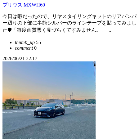
プリウス MXWH60
今日は暇だったので、リヤスタイリングキットのリアバンパ
ー辺りの下部に半艶シルバーのラインテープを貼ってみまし
た🛡️「毎度画質悪く見づらくてすみません。」 ...
thumb_up
55
comment
0
2026/06/21 22:17