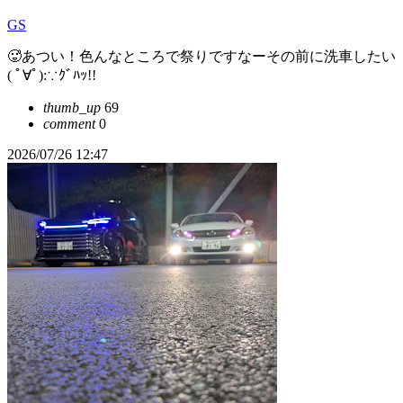
GS
🥵あつい！色んなところで祭りですなーその前に洗車したい
( ﾟ∀ﾟ):∵ｸﾞﾊｯ!!
thumb_up
69
comment
0
2026/07/26 12:47