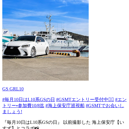
GS GRL10
#毎月10日はL10系GSの日
#GSMTエントリー受付中💁‍♀️
#エン
トリー•参加費10/8迄
#海上保安庁巡視船
#GSMTでお会いし
ましょう!
『毎月10日はL10系GSの日』 以前撮影した 海上保安庁【い
すず】とコラボ📸