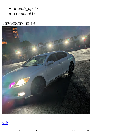
thumb_up
77
comment
0
2026/08/03 00:13
GS