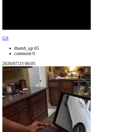
GS
thumb_up
65
comment
0
2026/07/23 06:05