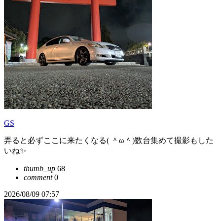
GS
弄ると必ずここに来たくなる( ＾ω＾)数台集めて撮影もした
いね✨
thumb_up
68
comment
0
2026/08/09 07:57