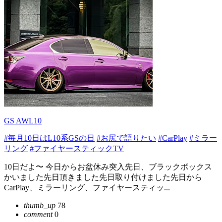
GS AWL10
#毎月10日はL10系GSの日
#お尻で語りたい
#CarPlay
#ミラー
リング
#ファイヤースティックTV
10日だよ〜 今日からお盆休み突入先日、ブラックボックス
かいました先日頂きました先日取り付けました先日から
CarPlay、ミラーリング、ファイヤースティッ...
thumb_up
78
comment
0