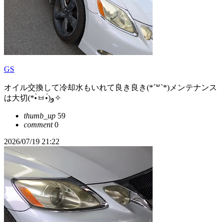
GS
オイル交換して冷却水もいれて良き良き(*´꒳`*)メンテナンス
は大切(*•̀ㅂ•́)و✧
thumb_up
59
comment
0
2026/07/19 21:22