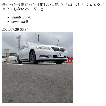
暑かったり雨だったり忙しい天気_(┐「ε:)_ｲｿｶﾞｼｰそろそろワ
ックスしないと(￣▽￣;)
thumb_up
70
comment
0
2026/07/29 06:34