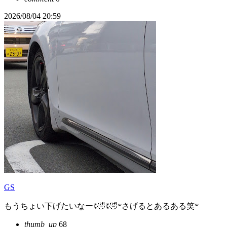
2026/08/04 20:59
GS
もうちょい下げたいなーꉂ🤣𐤔‪ꉂ🤣𐤔さげるとあるある笑
thumb_up
68