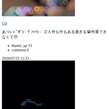
GS
あつい( ﾟ∀ﾟ):∵ｸﾞﾊｯ!!(；´Д`A 外も中もある過ぎる😭作業でき
なくて🥺
thumb_up
53
comment
0
2026/07/25 11:33