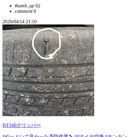
thumb_up
62
comment
0
2026/04/14 21:10
NT100クリッパー
#やっといて良かった予防作業🔧
##タイヤ交換
#ナンカン