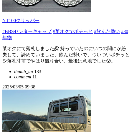
NT100クリッパー
#BBSセンターキャップ
#某オクでポチっと
#飲んだ勢い
#30
年物
某オクにて落札しました🤗 持っていたのにいつの間にか紛
失して、諦めていました、飲んだ勢いで、ついついポチッと
🍺落札寸前でやはり競り合い、最後は意地でした😰...
thumb_up
133
comment
11
2025/03/05 09:38