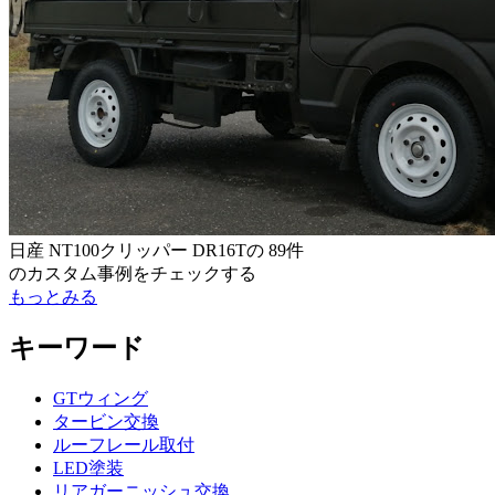
日産 NT100クリッパー DR16T
の
89件
のカスタム事例をチェックする
もっとみる
キーワード
GTウィング
タービン交換
ルーフレール取付
LED塗装
リアガーニッシュ交換