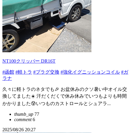
NT100クリッパー DR16T
#函館
#軽トラ
#プラグ交換
#強化イグニッションコイル
#ガ
ラナ
久々に軽トラのネタでも🎉 お盆休みのクソ暑い中オイル交
換してました☀️ 汗だくだくで休み休みでいつもよりも時間
かかりました😰いつものカストロールとシュアラ...
thumb_up
77
comment
6
2025/08/26 20:27