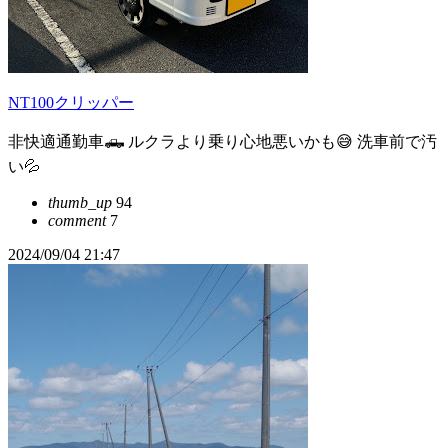
NT100クリッパー
非快適通勤車🛻 ルクラより乗り心地悪いかも😅 洗車前で汚
い💦
thumb_up
94
comment
7
2024/09/04 21:47