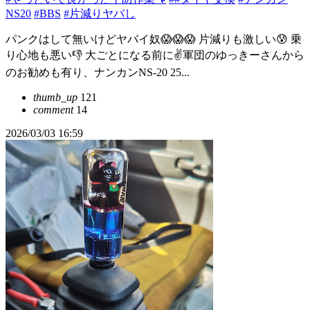
NS20
#BBS
#片減りヤバし
パンクはして無いけどヤバイ奴😱😱😱 片減りも激しい😰 乗
り心地も悪い👎 大ごとになる前に✌️軍団のゆっきーさんから
のお勧めも有り、ナンカンNS-20 25...
thumb_up
121
comment
14
2026/03/03 16:59