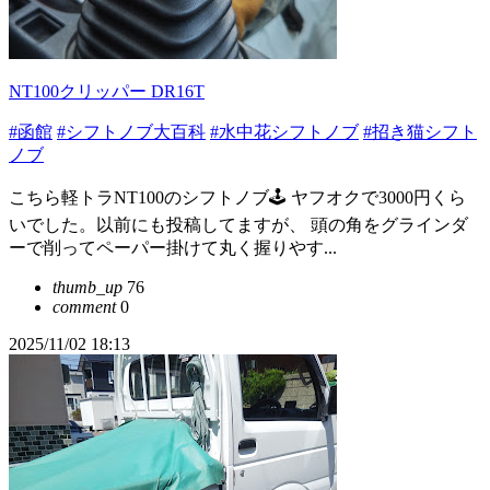
NT100クリッパー DR16T
#函館
#シフトノブ大百科
#水中花シフトノブ
#招き猫シフト
ノブ
こちら軽トラNT100のシフトノブ🕹️ ヤフオクで3000円くら
いでした。以前にも投稿してますが、 頭の角をグラインダ
ーで削ってペーパー掛けて丸く握りやす...
thumb_up
76
comment
0
2025/11/02 18:13