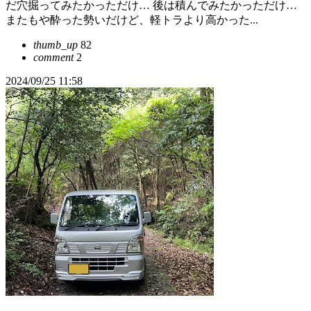
だ穴掘ってみたかっただけ… 後は積んでみたかっただけ…
またもや酔った勢いだけど、軽トラより高かった...
thumb_up
82
comment
2
2024/09/25 11:58