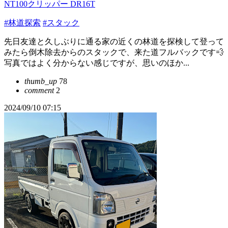
NT100クリッパー DR16T
#林道探索
#スタック
先日友達と久しぶりに通る家の近くの林道を探検して登って
みたら倒木除去からのスタックで、来た道フルバックです💨
写真ではよく分からない感じですが、思いのほか...
thumb_up
78
comment
2
2024/09/10 07:15