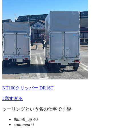
NT100クリッパー DR16T
#寒すぎる
ツーリングという名の仕事です😂
thumb_up
40
comment
0