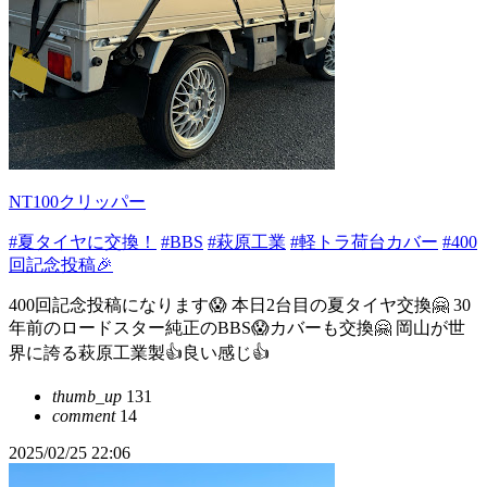
NT100クリッパー
#夏タイヤに交換！
#BBS
#萩原工業
#軽トラ荷台カバー
#400
回記念投稿🎉
400回記念投稿になります😱 本日2台目の夏タイヤ交換🤗 30
年前のロードスター純正のBBS😱カバーも交換🤗 岡山が世
界に誇る萩原工業製👍良い感じ👍
thumb_up
131
comment
14
2025/02/25 22:06