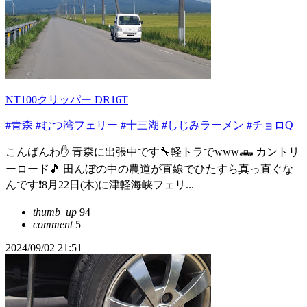
NT100クリッパー DR16T
#青森
#むつ湾フェリー
#十三湖
#しじみラーメン
#チョロQ
こんばんわ✋ 青森に出張中です🔧軽トラでwww🛻 カントリ
ーロード🎵 田んぼの中の農道が直線でひたすら真っ直ぐな
んです❗️8月22日(木)に津軽海峡フェリ...
thumb_up
94
comment
5
2024/09/02 21:51