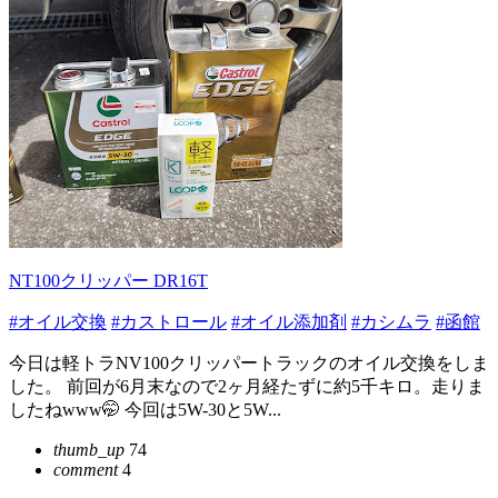
NT100クリッパー DR16T
#オイル交換
#カストロール
#オイル添加剤
#カシムラ
#函館
今日は軽トラNV100クリッパートラックのオイル交換をしま
した。 前回が6月末なので2ヶ月経たずに約5千キロ。走りま
したねwww🤭 今回は5W-30と5W...
thumb_up
74
comment
4