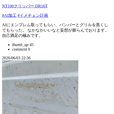
NT100クリッパー DR16T
#AI加工
#イメチェン計画
AIにエンブレム取ってもらい、バンパーとグリルを黒くし
てもらった。 なかなかいいなと妄想が膨らんでおります。
自己満足の極みです。
thumb_up
45
comment
0
2026/06/03 22:36