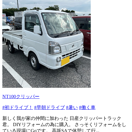
NT100クリッパー
#初ドライブ！
#早朝ドライブ
#暑い
#働く車
新しく我が家の仲間に加わった 日産クリッパートラック
君。 DIYリフォームの為に購入。 さっそくリフォームをし
ている現場にGoです。 高坂SAで休憩して行...