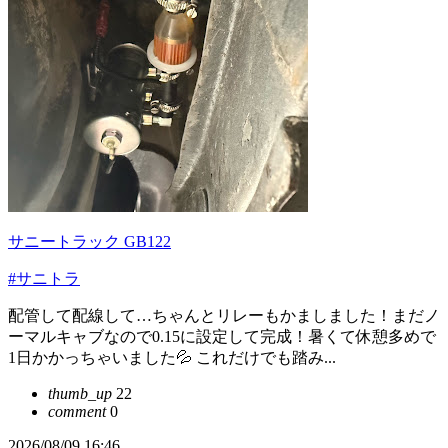
サニートラック GB122
#サニトラ
配管して配線して…ちゃんとリレーもかましました！まだノ
ーマルキャブなので0.15に設定して完成！暑くて休憩多めで
1日かかっちゃいました💦 これだけでも踏み...
thumb_up
22
comment
0
2026/08/09 16:46