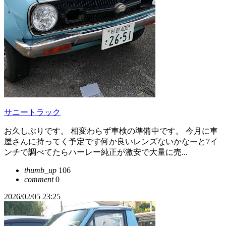
サニートラック
お久しぶりです。 相変わらず車検の準備中です。 今月に車
屋さんに持ってく予定です何か良いレンズないかなーと7イ
ンチで調べてたらハーレー純正が激安で大量に売...
thumb_up
106
comment
0
2026/02/05 23:25