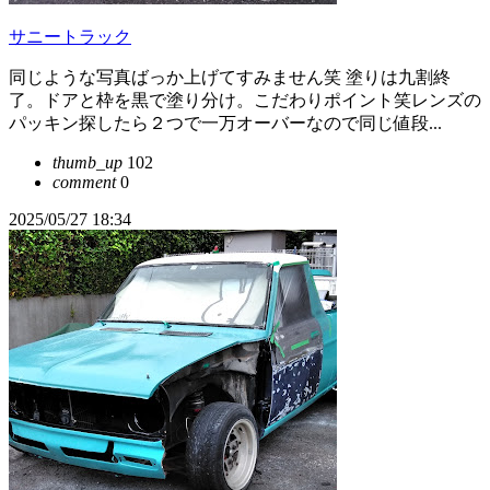
サニートラック
同じような写真ばっか上げてすみません笑 塗りは九割終
了。ドアと枠を黒で塗り分け。こだわりポイント笑レンズの
パッキン探したら２つで一万オーバーなので同じ値段...
thumb_up
102
comment
0
2025/05/27 18:34