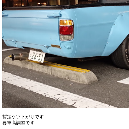
暫定ケツ下がりです
要車高調整です