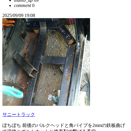
thumb_up
69
comment
0
2025/09/09 19:08
サニートラック
ぼちぼち 前後のバルクヘッドと角パイプを2mmの鉄板曲げ