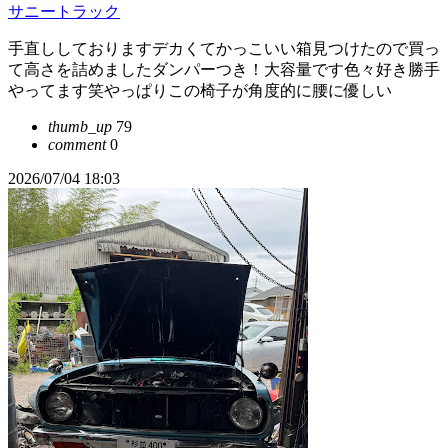
サニートラック
手直ししておりますデカくてかっこいい箱見つけたので買っ
て高さを詰めましたダンパーつき！大容量です色々好き勝手
やってます笑やっぱりこの椅子が角度的に腰に優しい
thumb_up
79
comment
0
2026/07/04 18:03