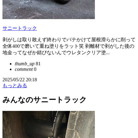
サニートラック
剥がしは取り敢えず終わりでパテかけて屋根滑らかに削って
全体400で磨いて重ね塗りをラット笑 剥離材で剥がした後の
地金ってなぜか錆びないんでウレタンクリア塗...
thumb_up
81
comment
0
2025/05/22 20:18
もっとみる
みんなのサニートラック