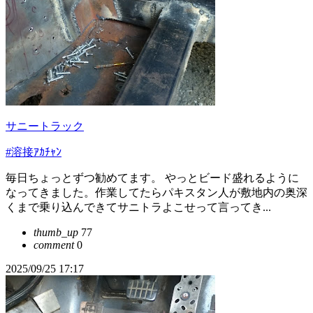
サニートラック
#溶接ｱｶﾁｬﾝ
毎日ちょっとずつ勧めてます。 やっとビード盛れるように
なってきました。作業してたらパキスタン人が敷地内の奥深
くまで乗り込んできてサニトラよこせって言ってき...
thumb_up
77
comment
0
2025/09/25 17:17