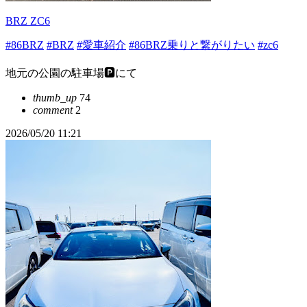
BRZ ZC6
#86BRZ
#BRZ
#愛車紹介
#86BRZ乗りと繋がりたい
#zc6
地元の公園の駐車場🅿️にて
thumb_up
74
comment
2
2026/05/20 11:21