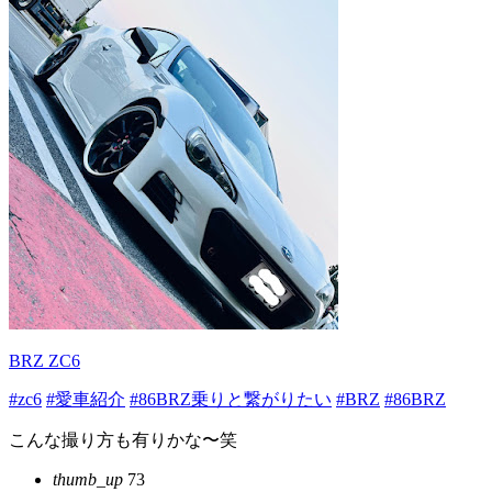
BRZ ZC6
#zc6
#愛車紹介
#86BRZ乗りと繋がりたい
#BRZ
#86BRZ
こんな撮り方も有りかな〜笑
thumb_up
73