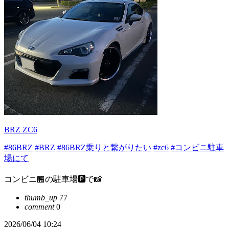
BRZ ZC6
#86BRZ
#BRZ
#86BRZ乗りと繋がりたい
#zc6
#コンビニ駐車
場にて
コンビニ🏪の駐車場🅿️で📸
thumb_up
77
comment
0
2026/06/04 10:24