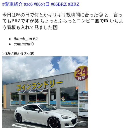
#愛車紹介
#zc6
#86の日
#86BRZ
#BRZ
今日は86の日で何とかギリギリ投稿間に合った😌 と、言っ
てもBRZですが笑 ちょっとぶらっとコンビニ🏪で📸 いちよ
う看板も入れて見ました7️⃣
thumb_up
62
comment
0
2026/08/06 23:09