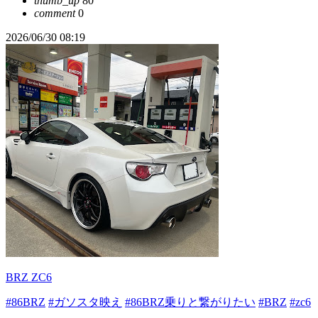
thumb_up
80
comment
0
2026/06/30 08:19
BRZ ZC6
#86BRZ
#ガソスタ映え
#86BRZ乗りと繋がりたい
#BRZ
#zc6