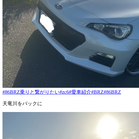
#86BRZ乗りと繋がりたい
#zc6
#愛車紹介
#BRZ
#86BRZ
天竜川をバックに