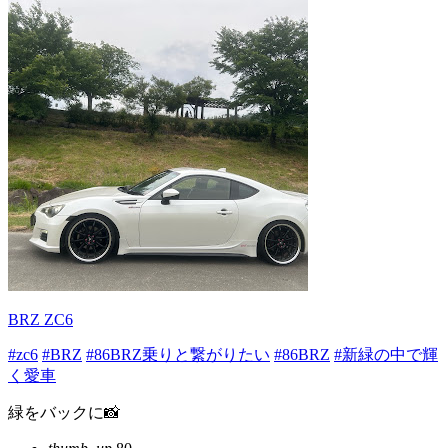
BRZ ZC6
#zc6
#BRZ
#86BRZ乗りと繋がりたい
#86BRZ
#新緑の中で輝
く愛車
緑をバックに📸