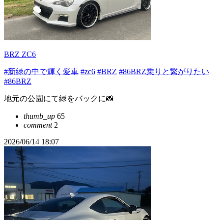
BRZ ZC6
#新緑の中で輝く愛車
#zc6
#BRZ
#86BRZ乗りと繋がりたい
#86BRZ
地元の公園にて緑をバックに📸
thumb_up
65
comment
2
2026/06/14 18:07