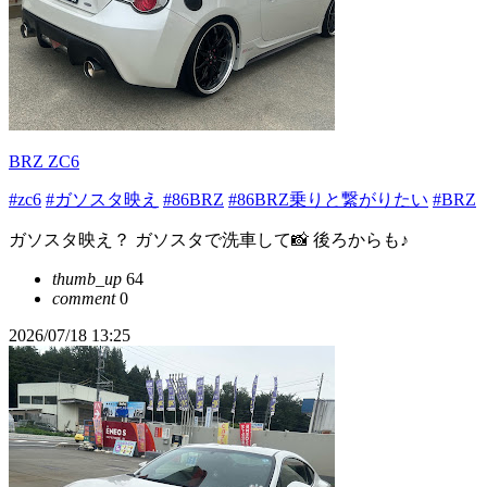
BRZ ZC6
#zc6
#ガソスタ映え
#86BRZ
#86BRZ乗りと繋がりたい
#BRZ
ガソスタ映え？ ガソスタで洗車して📸 後ろからも♪
thumb_up
64
comment
0
2026/07/18 13:25