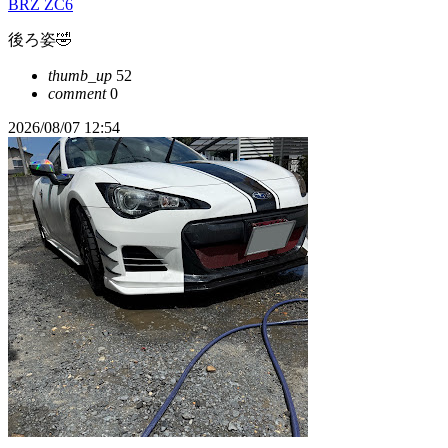
BRZ ZC6
後ろ姿🤣
thumb_up
52
comment
0
2026/08/07 12:54