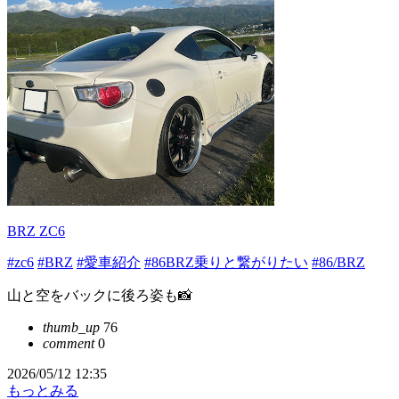
BRZ ZC6
#zc6
#BRZ
#愛車紹介
#86BRZ乗りと繋がりたい
#86/BRZ
山と空をバックに後ろ姿も📸
thumb_up
76
comment
0
2026/05/12 12:35
もっとみる