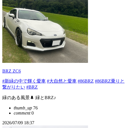
BRZ ZC6
#新緑の中で輝く愛車
#大自然と愛車
#86BRZ
#86BRZ乗りと
繋がりたい
#BRZ
緑のある風景🌲 緑とBRZ♪
thumb_up
76
comment
0
2026/07/09 18:37