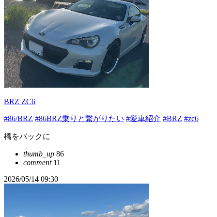
BRZ ZC6
#86/BRZ
#86BRZ乗りと繋がりたい
#愛車紹介
#BRZ
#zc6
橋をバックに
thumb_up
86
comment
11
2026/05/14 09:30