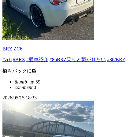
BRZ ZC6
#zc6
#BRZ
#愛車紹介
#86BRZ乗りと繋がりたい
#86/BRZ
橋をバックに📸
thumb_up
59
comment
0
2026/05/15 18:33