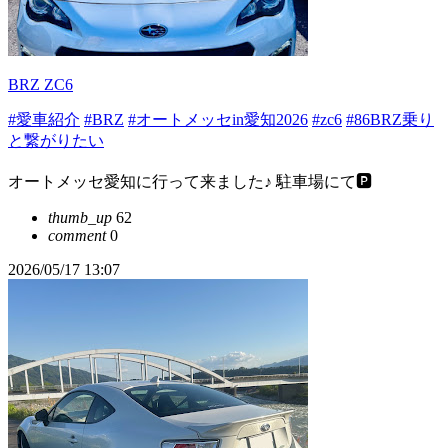
BRZ ZC6
#愛車紹介
#BRZ
#オートメッセin愛知2026
#zc6
#86BRZ乗り
と繋がりたい
オートメッセ愛知に行って来ました♪ 駐車場にて🅿️
thumb_up
62
comment
0
2026/05/17 13:07