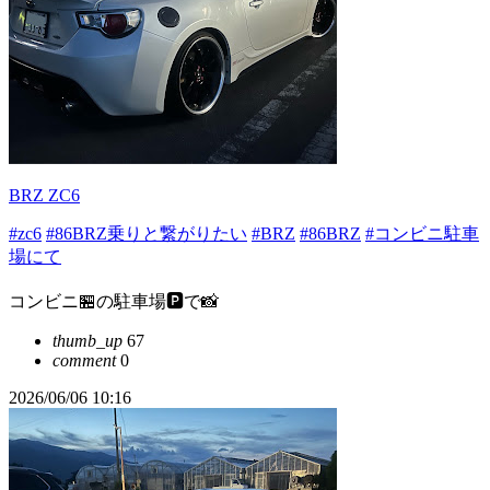
BRZ ZC6
#zc6
#86BRZ乗りと繋がりたい
#BRZ
#86BRZ
#コンビニ駐車
場にて
コンビニ🏪の駐車場🅿️で📸
thumb_up
67
comment
0
2026/06/06 10:16