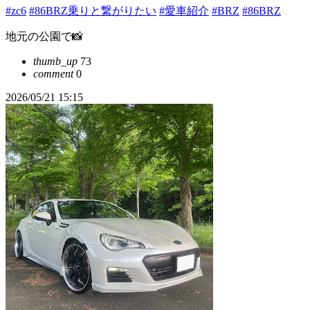
#zc6
#86BRZ乗りと繋がりたい
#愛車紹介
#BRZ
#86BRZ
地元の公園で📸
thumb_up
73
comment
0
2026/05/21 15:15