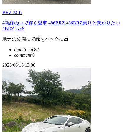
BRZ ZC6
#新緑の中で輝く愛車
#86BRZ
#86BRZ乗りと繋がりたい
#BRZ
#zc6
地元の公園にて緑をバックに📸
thumb_up
82
comment
0
2026/06/16 13:06