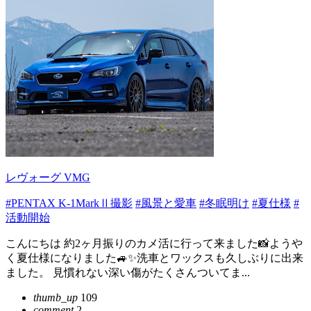
レヴォーグ VMG
#PENTAX K-1MarkⅡ撮影
#風景と愛車
#冬眠明け
#夏仕様
#
活動開始
こんにちは 約2ヶ月振りのカメ活に行って来ました📸ようや
く夏仕様になりました🚙✨洗車とワックスも久しぶりに出来
ました。 見慣れない深い傷がたくさんついてま...
thumb_up
109
comment
2