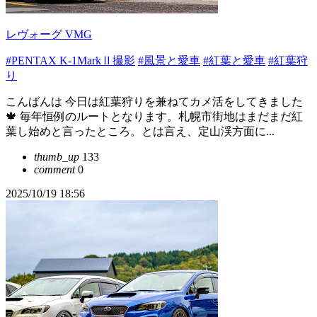
レヴォーグ VMG
#PENTAX K-1MarkⅡ撮影
#風景と愛車
#紅葉と愛車
#紅葉狩
り
こんばんは 今日は紅葉狩りを兼ねてカメ活をしてきました
🍁 毎年恒例のルートとなります。札幌市街地はまだまだ紅
葉し始めと言ったところ。とは言え、定山渓方面に...
thumb_up
133
comment
0
2025/10/19 18:56