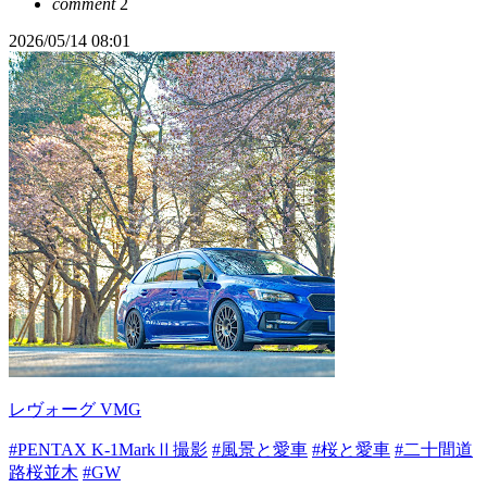
comment
2
2026/05/14 08:01
レヴォーグ VMG
#PENTAX K-1MarkⅡ撮影
#風景と愛車
#桜と愛車
#二十間道
路桜並木
#GW