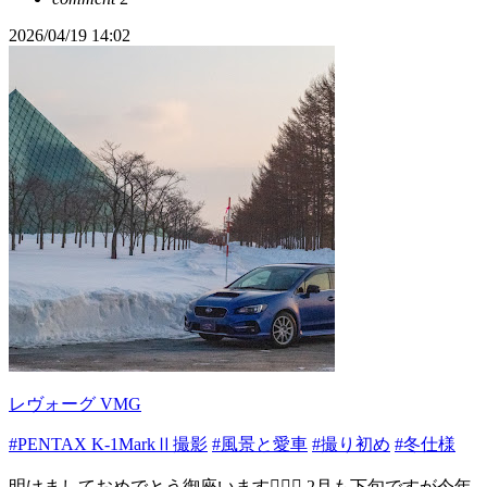
2026/04/19 14:02
レヴォーグ VMG
#PENTAX K-1MarkⅡ撮影
#風景と愛車
#撮り初め
#冬仕様
明けましておめでとう御座います🙇🏻‍♂️ 2月も下旬ですが今年