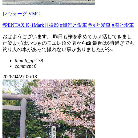
レヴォーグ VMG
#PENTAX K-1MarkⅡ撮影
#風景と愛車
#桜と愛車
#海と愛車
おはようございます。 昨日も桜を求めてカメ活してきまし
た🌸まずはいつものモエレ沼公園から📸 最近は6時過ぎでも
釣り人の車があって撮れない事がありましたが今...
thumb_up
138
comment
6
2026/04/27 06:18