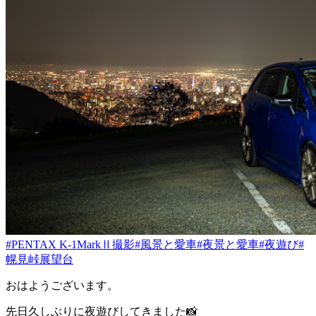
#PENTAX K-1MarkⅡ撮影
#風景と愛車
#夜景と愛車
#夜遊び
#
幌見峠展望台
おはようございます。
先日久しぶりに夜遊びしてきました📸