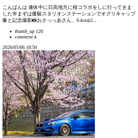
こんばんは 連休中に日高地方に桜コラボをしに行ってきま
した🌸まずは優駿スタリオンステーションでオグリキャップ
像と記念撮影📸おさっっあさん、S.kouji2...
thumb_up
120
comment
4
2026/05/06 18:50