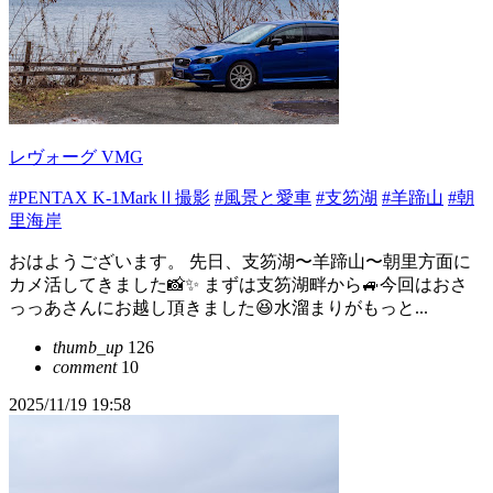
レヴォーグ VMG
#PENTAX K-1MarkⅡ撮影
#風景と愛車
#支笏湖
#羊蹄山
#朝
里海岸
おはようございます。 先日、支笏湖〜羊蹄山〜朝里方面に
カメ活してきました📸✨ まずは支笏湖畔から🚙今回はおさ
っっあさんにお越し頂きました😆水溜まりがもっと...
thumb_up
126
comment
10
2025/11/19 19:58