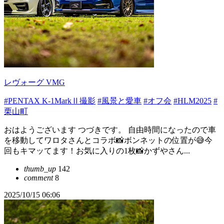
レヴォーグ VMG
#PENTAX K-1MarkⅡ撮影
#風景と愛車
#オフ会
#HLM2025
#
栗山町
おはようございます つづきです。 自由時間になったので車
を移動してワロタさんとコラボ📸ボンネットの位置が😅今
回もキマッてます！お気に入りの1枚📸かずやさん...
thumb_up
142
comment
8
2025/10/15 06:06