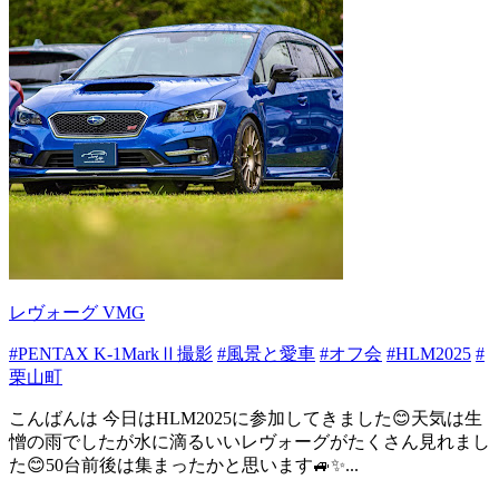
レヴォーグ VMG
#PENTAX K-1MarkⅡ撮影
#風景と愛車
#オフ会
#HLM2025
#
栗山町
こんばんは 今日はHLM2025に参加してきました😊天気は生
憎の雨でしたが水に滴るいいレヴォーグがたくさん見れまし
た😊50台前後は集まったかと思います🚙✨...