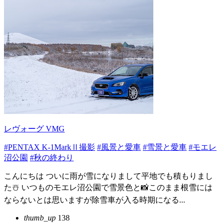
レヴォーグ VMG
#PENTAX K-1MarkⅡ撮影
#風景と愛車
#雪景と愛車
#モエレ
沼公園
#秋の終わり
こんにちは ついに雨が雪になりまして平地でも積もりまし
た☃️ いつものモエレ沼公園で雪景色と📸このまま根雪には
ならないとは思いますが除雪車が入る時期になる...
thumb_up
138