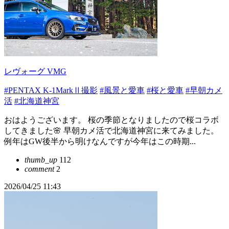
レヴォーグ VMG
#PENTAX K-1MarkⅡ撮影
#風景と愛車
#桜と愛車
#早朝カメ
活
#北海道神宮
おはようございます。 桜の季節となりましたので桜コラボ
してきました🌸 早朝カメ活で北海道神宮に来てみました。
例年はGW後半から明けなんですが今年はこの時期...
thumb_up
112
comment
2
2026/04/25 11:43