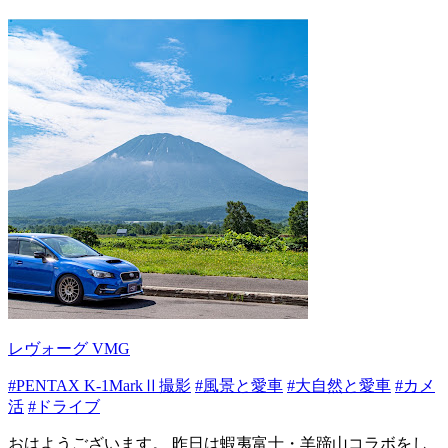
レヴォーグ VMG
#PENTAX K-1MarkⅡ撮影
#風景と愛車
#大自然と愛車
#カメ
活
#ドライブ
おはようございます。 昨日は蝦夷富士・羊蹄山コラボをし