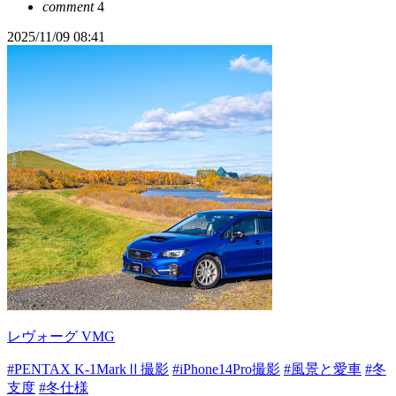
comment
4
2025/11/09 08:41
レヴォーグ VMG
#PENTAX K-1MarkⅡ撮影
#iPhone14Pro撮影
#風景と愛車
#冬
支度
#冬仕様