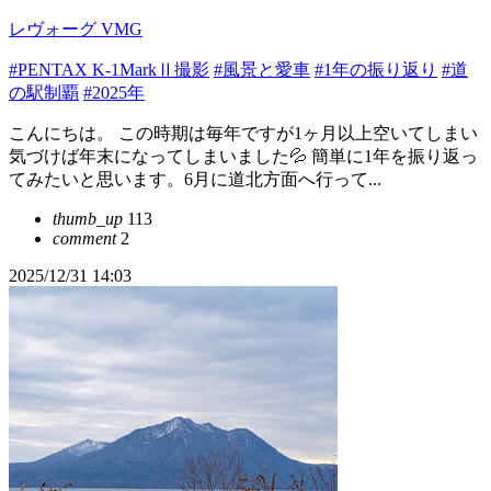
レヴォーグ VMG
#PENTAX K-1MarkⅡ撮影
#風景と愛車
#1年の振り返り
#道
の駅制覇
#2025年
こんにちは。 この時期は毎年ですが1ヶ月以上空いてしまい
気づけば年末になってしまいました💦 簡単に1年を振り返っ
てみたいと思います。6月に道北方面へ行って...
thumb_up
113
comment
2
2025/12/31 14:03