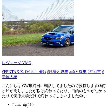
レヴォーグ VMG
#PENTAX K-1MarkⅡ撮影
#風景と愛車
#橋と愛車
#江別市
#
美原大橋
こんにちは GW最終日に朝活してましたので投稿します📸何
ヶ所か周りましたが桜は終わってたり、目的のものがなかっ
たりで美原大橋だけで終わってしまいました😅ま...
thumb_up
119