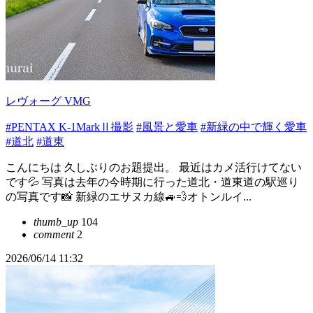
レヴォーグ VMG
#PENTAX K-1MarkⅡ撮影
#風景と愛車
#新緑の中で輝く愛車
#道北
#道東
こんにちは 久しぶりのお題提出。 最近はカメ活行けてない
です💦 写真は去年の今時期に行った道北・道東道の駅巡り
の写真です📸 新緑のエサヌカ線🚙💨オトンルイ...
thumb_up
104
comment
2
2026/06/14 11:32