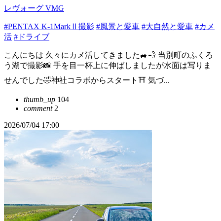
レヴォーグ VMG
#PENTAX K-1MarkⅡ撮影
#風景と愛車
#大自然と愛車
#カメ
活
#ドライブ
こんにちは 久々にカメ活してきました🚙💨 当別町のふくろ
う湖で撮影📸 手を目一杯上に伸ばしましたが水面は写りま
せんでした🤣神社コラボからスタート⛩️ 気づ...
thumb_up
104
comment
2
2026/07/04 17:00