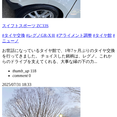
スイフトスポーツ ZC33S
#タイヤ交換
#レグノGR-XⅢ
#アライメント調整
#タイヤ館
#
ニューノ
お世話になっているタイヤ館で、1年7ヶ月ぶりのタイヤ交換
を行ってきました。 チョイスした銘柄は、レグノ。これか
らのドライブを支えてくれる、大事な縁の下の力...
thumb_up
118
comment
0
2025/07/31 18:33