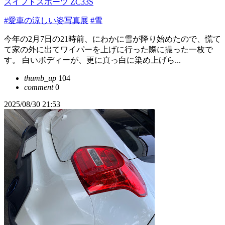
スイフトスポーツ ZC33S
#愛車の涼しい姿写真展
#雪
今年の2月7日の21時前、にわかに雪が降り始めたので、慌て
て家の外に出てワイパーを上げに行った際に撮った一枚で
す。 白いボディーが、更に真っ白に染め上げら...
thumb_up
104
comment
0
2025/08/30 21:53