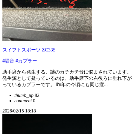
スイフトスポーツ ZC33S
#騒音
#カプラー
助手席から発生する、謎のカチカチ音に悩まされています。
発生源として疑っているのは、助手席下の右後ろに垂れ下が
っているカプラーです。 昨年の今頃にも同じ症...
thumb_up
82
comment
0
2026/02/15 18:18