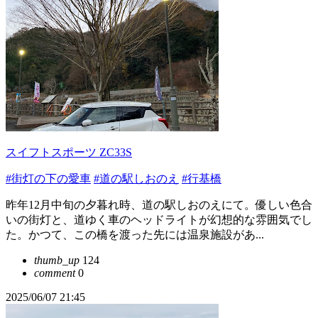
スイフトスポーツ ZC33S
#街灯の下の愛車
#道の駅しおのえ
#行基橋
昨年12月中旬の夕暮れ時、道の駅しおのえにて。優しい色合
いの街灯と、道ゆく車のヘッドライトが幻想的な雰囲気でし
た。かつて、この橋を渡った先には温泉施設があ...
thumb_up
124
comment
0
2025/06/07 21:45