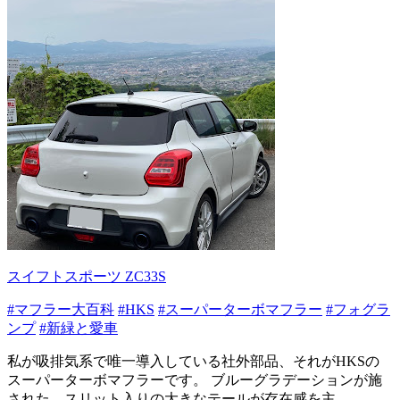
スイフトスポーツ ZC33S
#マフラー大百科
#HKS
#スーパーターボマフラー
#フォグラ
ンプ
#新緑と愛車
私が吸排気系で唯一導入している社外部品、それがHKSの
スーパーターボマフラーです。 ブルーグラデーションが施
された、スリット入りの大きなテールが存在感を主...