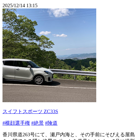
2025/12/14 13:15
スイフトスポーツ ZC33S
#横顔選手権
#絶景
#険道
香川県道263号にて、瀬戸内海と、その手前にそびえる屋島