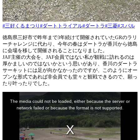
#三好くるまつり
#ダートトライアル
#ダートラ
#三菱
#スバル
徳島県三好市で昨年まで3年続けて開催されていたGRのラリ
ーチャレンジに代わり、今年の春はダートラが香川から徳島
に会場を移して開催されることになりました。
JAF主催の大会を、JAF会員ではない私が観戦に訪れるのは
厚かましいのではないかという思いがあり、香川のダートラ
サーキットには足が向かなかったのですが、このようにオー
プンな形式であれば非会員でも堂々と観戦できるので、願っ
たり叶ったりでした。
This
is
The media could not be loaded, either because the server or
a
modal
network failed or because the format is not supported.
window.