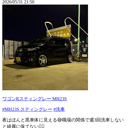
2026/05/31 21:50
ワゴンRスティングレー MH23S
#MH23S スティングレー
#洗車
夜はほんと黒車体に見える😅職場の関係で週3回洗車しない
と綺麗に保てない😮‍💨