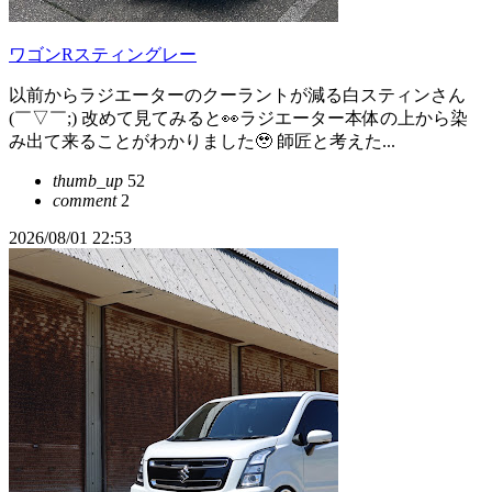
ワゴンRスティングレー
以前からラジエーターのクーラントが減る白スティンさん
(￣▽￣;) 改めて見てみると👀ラジエーター本体の上から染
み出て来ることがわかりました🥹 師匠と考えた...
thumb_up
52
comment
2
2026/08/01 22:53