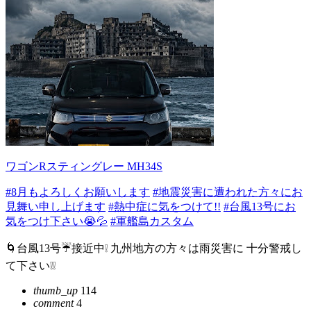
ワゴンRスティングレー MH34S
#8月もよろしくお願いします
#地震災害に遭われた方々にお
見舞い申し上げます
#熱中症に気をつけて!!
#台風13号にお
気をつけ下さい😭💦
#軍艦島カスタム
🌀台風13号☔接近中❕ 九州地方の方々は雨災害に 十分警戒し
て下さい❕❕
thumb_up
114
comment
4