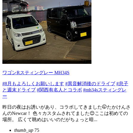
ワゴンRスティングレー MH34S
#8月もよろしくお願いします
#異音解消後のドライブ
#息子
と週末ドライブ
#関西有名人とコラボ
#mh34sスティングレ
ー
昨日の夜はお誘いがあり、コラボしてきました🤭たかけんさ
んのNewcar！ 色々カスタムされてました😊ここは初めての
場所。 広くて眺めはいいのだがちょっと暗...
thumb_up
75