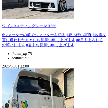
ワゴンRスティングレー MH55S
#シャッターの前でシャッターを切る
#夏っぽい写真
#地震災
害に遭われた方々にお見舞い申し上げます
#8月もよろしく
お願いします
#暑中お見舞い申し上げます
thumb_up
75
comment
0
2026/08/01 22:00