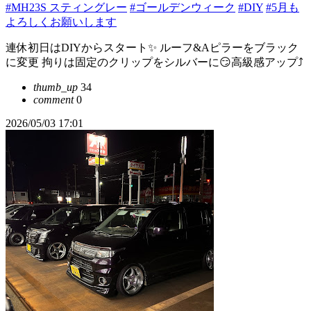
#MH23S スティングレー
#ゴールデンウィーク
#DIY
#5月も
よろしくお願いします
連休初日はDIYからスタート✨ ルーフ&Aピラーをブラック
に変更 拘りは固定のクリップをシルバーに😏高級感アップ⤴︎
thumb_up
34
comment
0
2026/05/03 17:01