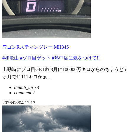
ワゴンRスティングレー MH34S
#和歌山
#ゾロ目ゲット
#熱中症に気をつけて!!
出勤時にゾロ目GET👍 3月に100000万キロからのちょうど5
ヶ月で11111キロかぁ…
thumb_up
73
comment
2
2026/08/04 12:13