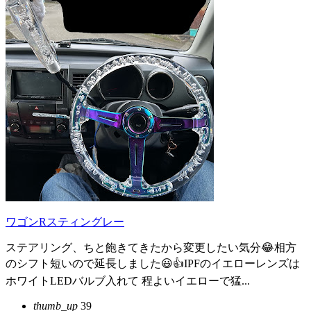
ワゴンRスティングレー
ステアリング、ちと飽きてきたから変更したい気分😂相方
のシフト短いので延長しました😃👍IPFのイエローレンズは
ホワイトLEDバルブ入れて 程よいイエローで猛...
thumb_up
39