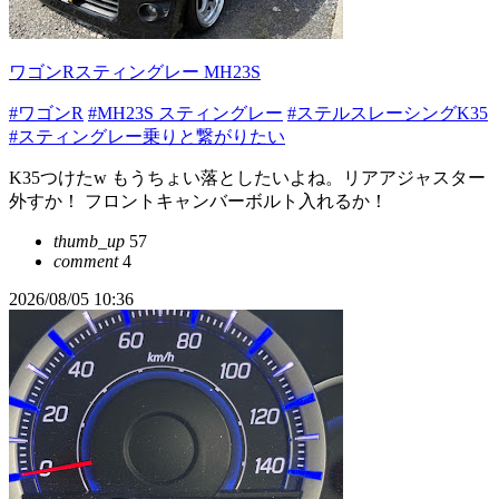
ワゴンRスティングレー MH23S
#ワゴンR
#MH23S スティングレー
#ステルスレーシングK35
#スティングレー乗りと繋がりたい
K35つけたw もうちょい落としたいよね。リアアジャスター
外すか！ フロントキャンバーボルト入れるか！
thumb_up
57
comment
4
2026/08/05 10:36