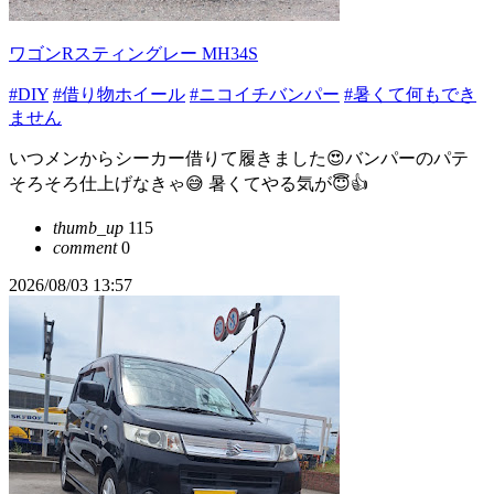
ワゴンRスティングレー MH34S
#DIY
#借り物ホイール
#ニコイチバンパー
#暑くて何もでき
ません
いつメンからシーカー借りて履きました😍バンパーのパテ
そろそろ仕上げなきゃ😅 暑くてやる気が😇👍
thumb_up
115
comment
0
2026/08/03 13:57