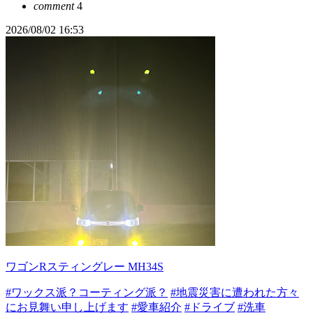
comment
4
2026/08/02 16:53
ワゴンRスティングレー MH34S
#ワックス派？コーティング派？
#地震災害に遭われた方々
にお見舞い申し上げます
#愛車紹介
#ドライブ
#洗車