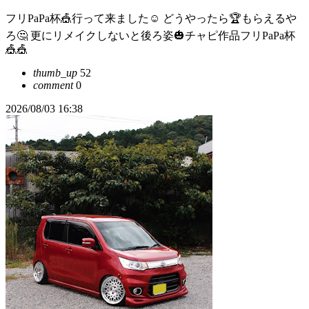
フリPaPa杯🎪行って来ました☺ どうやったら🏆もらえるや
ろ🤔 更にリメイクしないと後ろ姿🎃チャピ作品フリPaPa杯
🎪🎪
thumb_up
52
comment
0
2026/08/03 16:38