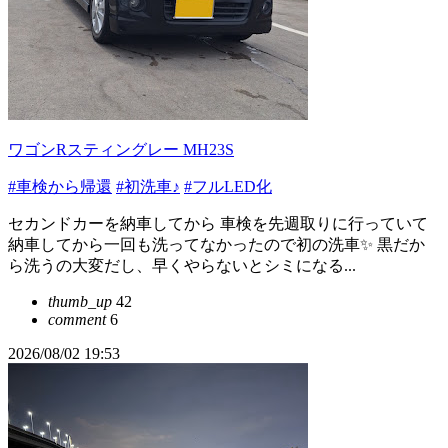
ワゴンRスティングレー MH23S
#車検から帰還
#初洗車♪
#フルLED化
セカンドカーを納車してから 車検を先週取りに行っていて
納車してから一回も洗ってなかったので初の洗車✨️ 黒だか
ら洗うの大変だし、早くやらないとシミになる...
thumb_up
42
comment
6
2026/08/02 19:53