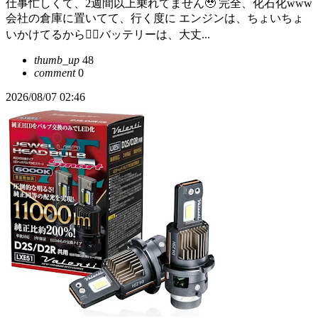
仕事忙しくて、2週間以上乗れてません🥹 完全、化石化www
会社の倉庫に置いてて、行く度に エンジンは、ちょいちょ
いかけてるから🙂‍↕️バッテリーは、大丈...
thumb_up
48
comment
0
2026/08/07 02:46