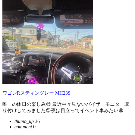
ワゴンRスティングレー MH23S
唯一の休日の楽しみ😊 最近中々見ないバイザーモニター取
り付けしてみました😉夜は目立ってイベント車みたい😅
thumb_up
36
comment
0