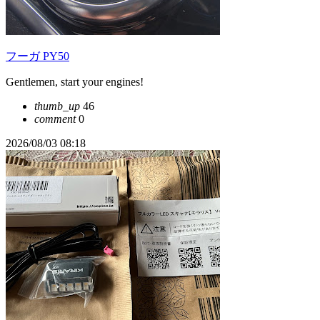
フーガ PY50
Gentlemen, start your engines!
thumb_up
46
comment
0
2026/08/03 08:18