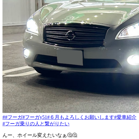
##フーガ
#フーガy51
#６月もよろしくお願いします
#愛車紹介
#フーガ乗りの人と繋がりたい
んー、ホイール変えたいなぁ🤔🤔