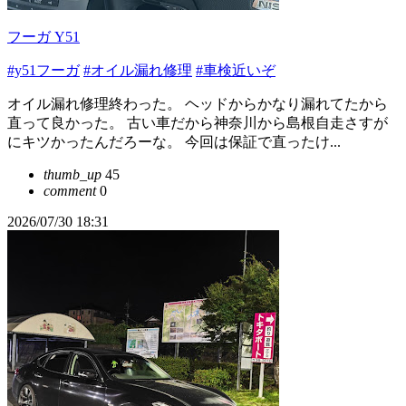
フーガ Y51
#y51フーガ
#オイル漏れ修理
#車検近いぞ
オイル漏れ修理終わった。 ヘッドからかなり漏れてたから
直って良かった。 古い車だから神奈川から島根自走さすが
にキツかったんだろーな。 今回は保証で直ったけ...
thumb_up
45
comment
0
2026/07/30 18:31