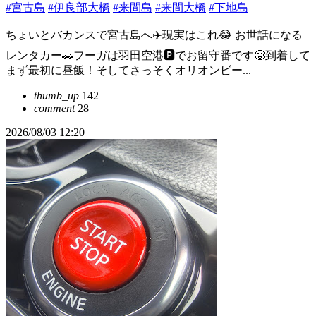
#宮古島
#伊良部大橋
#来間島
#来間大橋
#下地島
ちょいとバカンスで宮古島へ✈️現実はこれ😂 お世話になる
レンタカー🚗フーガは羽田空港🅿️でお留守番です🥲到着して
まず最初に昼飯！そしてさっそくオリオンビー...
thumb_up
142
comment
28
2026/08/03 12:20