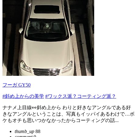
フーガ GY50
#斜め上からの美学
#ワックス派？コーティング派？
ナナメ上目線👀斜め上から わりと好きなアングルである好
きなアングルということは、写真もイッパイあるわけで…ボ
ケもオチも思いつかなかったからコーティングの話...
thumb_up
88
comment
0