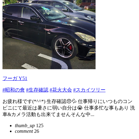
フーガ Y51
#昭和の會
#生存確認
#花火大会
#スカイツリー
お疲れ様です(*^^*) 生存確認😞💦 仕事帰りにいつものコン
ビニにて最近は暑さに弱い自分は😭 仕事多忙な事もあり 洗
車&カメラ活動も出来てませんそんな中...
thumb_up
125
comment
26