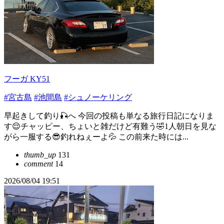
フーガ KY51
#宮古島
#池間島
#シュノーケリング
早起きして釣り🎣へ 今回の投稿も単なる旅行日記になりま
す😌チャッピー、ちょいと雑だけど有難う🤣1人朝日を見な
がら一服する😎釣れねぇーよ💦 この前来た時には...
thumb_up
131
comment
14
2026/08/04 19:51