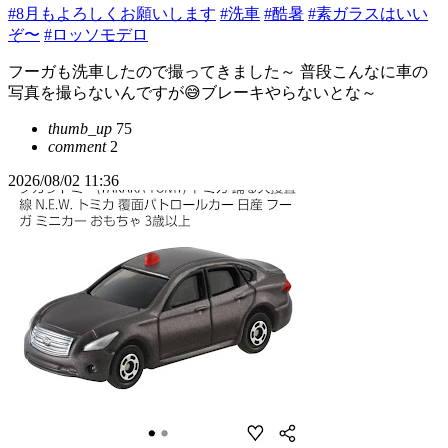
#8月もよろしくお願いします
#洗車
#酷暑
#素ガラスはいい
ぞ〜
#ロッソモデロ
フーガも洗車したので撮ってきました～ 普段こんなに車の
写真を撮らないんですが😅ブレーキやらないとな～
thumb_up
75
comment
2
2026/08/02 11:36