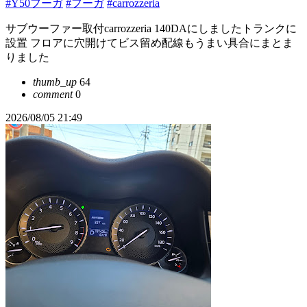
#Y50フーガ
#フーガ
#carrozzeria
サブウーファー取付carrozzeria 140DAにしましたトランクに
設置 フロアに穴開けてビス留め配線もうまい具合にまとま
りました
thumb_up
64
comment
0
2026/08/05 21:49