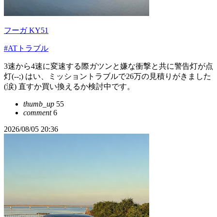
フーガ KY51
#ATトラブル
3速から4速に変速する際ガツンと嫌な衝撃と共に警告灯が点
灯(--;) はい、ミッショントラブルで26万の見積りがきました
(涙) 直すか買い換えるか検討中です。
thumb_up
55
comment
6
2026/08/05 20:36