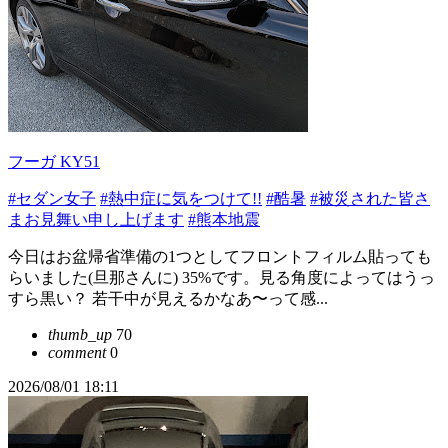
フーガ KY51
#セダン女子
#熱中症に気をつけて!!
#酷暑
#被災された皆さ
まお見舞い申し上げます
#熊本地震
今日はお盆帰省準備の1つとしてフロントフィルム貼っても
らいました(旦那さんに) 35%です。見る角度によってはうっ
すら黒い？ 若干中が見えるかなあ〜って感...
thumb_up
70
comment
0
2026/08/01 18:11