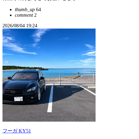
thumb_up
64
comment
2
2026/08/04 19:24
フーガ KY51