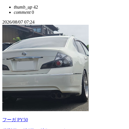
thumb_up
42
comment
0
2026/08/07 07:24
フーガ PY50