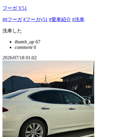
フーガ Y51
##フーガ
#フーガy51
#愛車紹介
#洗車
洗車した
thumb_up
67
comment
0
2026/07/18 01:02