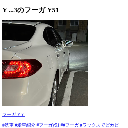
Y ...3のフーガ Y51
フーガ Y51
#洗車
#愛車紹介
#フーガy51
##フーガ
#ワックスでピカピ