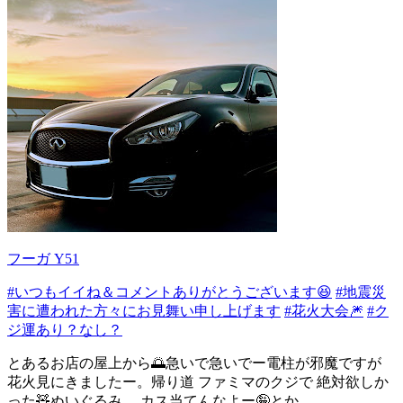
フーガ Y51
#いつもイイね＆コメントありがとうございます😆
#地震災
害に遭われた方々にお見舞い申し上げます
#花火大会🎆
#ク
ジ運あり？なし？
とあるお店の屋上から🌅急いで急いでー電柱が邪魔ですが
花火見にきましたー。帰り道 ファミマのクジで 絶対欲しか
った🧸ぬいぐるみ。 カス当てんなよー🤪とか ...