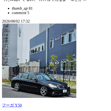
thumb_up
81
comment
5
2026/08/02 17:32
フーガ Y50