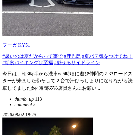
フーガ KY51
#暑いのは夏だからって事で
#鹿児島
#夏バテ気をつけてね！
#朝食バイキングは至福
#魅せるサイドライン
今日は、朝3時半から洗車w 5時頃に遊び仲間のＺ33ロードス
ターが来ました👍そして２台で汗びっしょりになりながら洗
車してました約4時間🤣🤣店員さんにお願い...
thumb_up
113
comment
2
2026/08/02 18:25