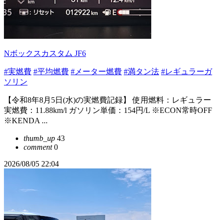
Nボックスカスタム JF6
#実燃費
#平均燃費
#メーター燃費
#満タン法
#レギュラーガ
ソリン
【令和8年8月5日(水)の実燃費記録】 使用燃料：レギュラー
実燃費：11.88km/l ガソリン単価：154円/L ※ECON常時OFF
※KENDA ...
thumb_up
43
comment
0
2026/08/05 22:04