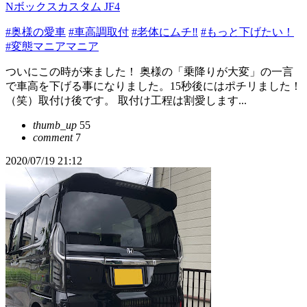
Nボックスカスタム JF4
#奥様の愛車
#車高調取付
#老体にムチ‼︎
#もっと下げたい！
#変態マニアマニア
ついにこの時が来ました！ 奥様の「乗降りが大変」の一言
で車高を下げる事になりました。15秒後にはポチリました！
（笑）取付け後です。 取付け工程は割愛します...
thumb_up
55
comment
7
2020/07/19 21:12