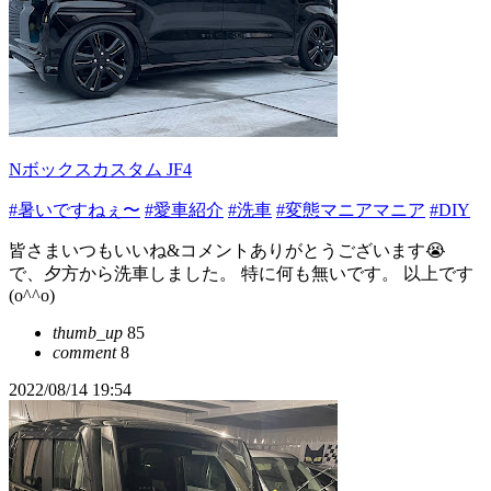
Nボックスカスタム JF4
#暑いですねぇ〜
#愛車紹介
#洗車
#変態マニアマニア
#DIY
皆さまいつもいいね&コメントありがとうございます😭
で、夕方から洗車しました。 特に何も無いです。 以上です
(o^^o)
thumb_up
85
comment
8
2022/08/14 19:54