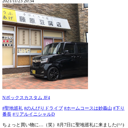
2021/11/23 20:34
Nボックスカスタム JF4
#聖地巡礼
#のんびりドライブ
#ホームコースは妙義山
#下り
番長
#リアルイニシャルD
ちょっと買い物に…（笑）8月7日に聖地巡礼に来ました(^^)