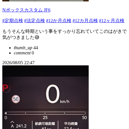
Nボックスカスタム JF6
#定期点検
#法定点検
#12か月点検
#12カ月点検
#12ヶ月点検
もうそんな時期という事をすっかり忘れていてこのはがきで
気がつきました😅
thumb_up
44
comment
0
2026/08/05 22:47