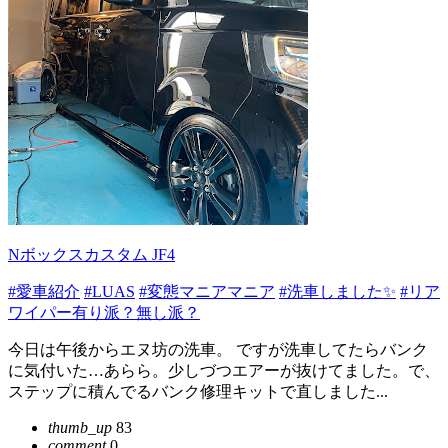
Nボックスカスタム JF4
#愛車紹介
#LUAS
#変態マニアマニア
#洗車しました✨
#リア
ワイパー有り派？無し派？
今日は午後からエヌ坊の洗車。 ですが洗車してたらバンク
に気付いた…あらら。少しづつエアーが抜けてました。で、
ステップに積んでるバンク修理キットで直しました...
thumb_up
83
comment
0