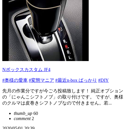
Nボックスカスタム JF4
#奥様の愛車
#変態マニア
#最近n-box ばっかり
#DIY
先月の作業分ですが今ごろ投稿致します！ 純正オプション
の「にゃんこシフトノブ」の取り付けです。 ですが、奥様
のクルマは皮巻きシフトノブなので付きません。若...
thumb_up
60
comment
2
2020/05/01 20:39