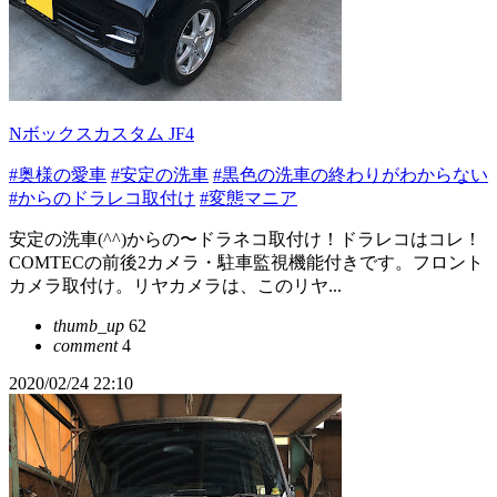
Nボックスカスタム JF4
#奥様の愛車
#安定の洗車
#黒色の洗車の終わりがわからない
#からのドラレコ取付け
#変態マニア
安定の洗車(^^)からの〜ドラネコ取付け！ドラレコはコレ！
COMTECの前後2カメラ・駐車監視機能付きです。フロント
カメラ取付け。リヤカメラは、このリヤ...
thumb_up
62
comment
4
2020/02/24 22:10