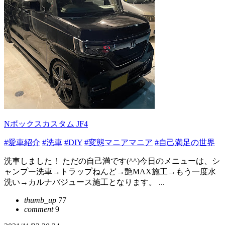
Nボックスカスタム JF4
#愛車紹介
#洗車
#DIY
#変態マニアマニア
#自己満足の世界
洗車しました！ ただの自己満です(^^)今日のメニューは、シ
ャンプー洗車→トラップねんど→艶MAX施工→もう一度水
洗い→カルナバジュース施工となります。 ...
thumb_up
77
comment
9