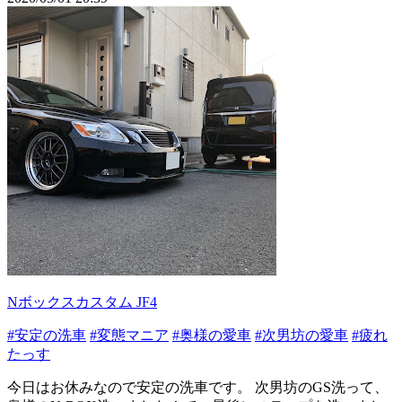
Nボックスカスタム JF4
#安定の洗車
#変態マニア
#奥様の愛車
#次男坊の愛車
#疲れ
たっす
今日はお休みなので安定の洗車です。 次男坊のGS洗って、