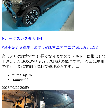
Nボックスカスタム JF4
#愛車紹介
#修理します
#変態マニアマニア
#LUAS
#DIY
久しぶりのN坊です！ 長くなりますのでテキトーに飛ばして
下さい。N-BOXのリヤガラス脱落の修理です。 今回は左側
ですが、既に右側も壊れて修理済みです。 ...
thumb_up
76
comment
4
2026/02/22 20:59