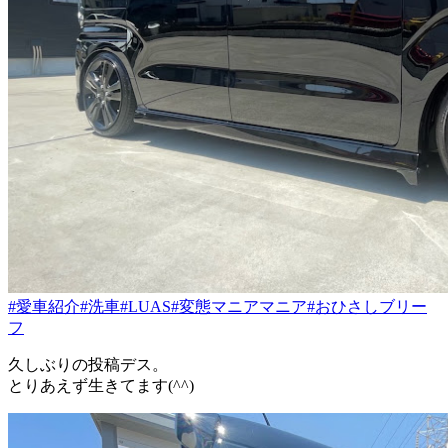
#愛車紹介
#洗車
#LUAS
#変態マニアマニア
#おひさしブリー
フ
久しぶりの投稿デス。
とりあえず生きてます(^^)