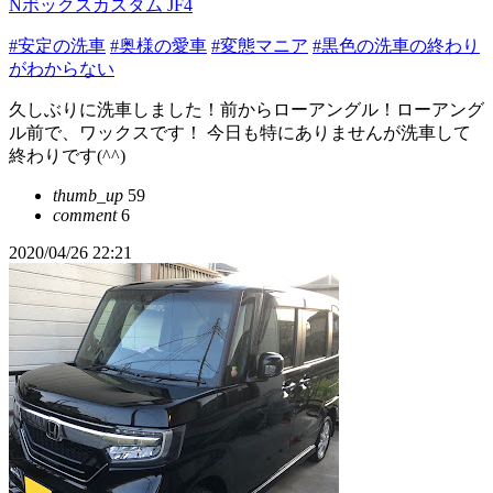
Nボックスカスタム JF4
#安定の洗車
#奥様の愛車
#変態マニア
#黒色の洗車の終わり
がわからない
久しぶりに洗車しました！前からローアングル！ローアング
ル前で、ワックスです！ 今日も特にありませんが洗車して
終わりです(^^)
thumb_up
59
comment
6
2020/04/26 22:21