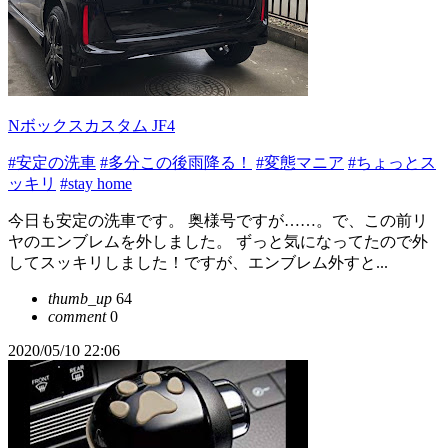
Nボックスカスタム JF4
#安定の洗車
#多分この後雨降る！
#変態マニア
#ちょっとス
ッキリ
#stay home
今日も安定の洗車です。 奥様号ですが……。で、この前リ
ヤのエンブレムを外しました。 ずっと気になってたので外
してスッキリしました！ですが、エンブレム外すと...
thumb_up
64
comment
0
2020/05/10 22:06