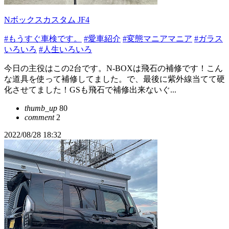
Nボックスカスタム JF4
#もうすぐ車検です。
#愛車紹介
#変態マニアマニア
#ガラス
いろいろ
#人生いろいろ
今日の主役はこの2台です。N-BOXは飛石の補修です！こん
な道具を使って補修してました。で、最後に紫外線当てて硬
化させてました！GSも飛石で補修出来ないぐ...
thumb_up
80
comment
2
2022/08/28 18:32