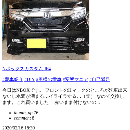
Nボックスカスタム JF4
#愛車紹介
#DIY
#奥様の愛車
#変態マニア
#自己満足
今日はNBOXです。 フロントのHマークのところが洗車出来
ないし水滴が溜まる…イライラする…（笑） なので交換し
ます。これ買いました！ 赤いまま付けないの...
thumb_up
76
comment
8
2020/02/16 18:39