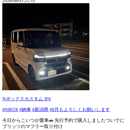
2026/08/05 21:55
Nボックスカスタム JF6
#NBOX
#納車
#新潟県
#8月もよろしくお願いします
今日からこいつが愛車🚗 先行予約で購入しましたついでに
ブリッツのマフラー取り付け