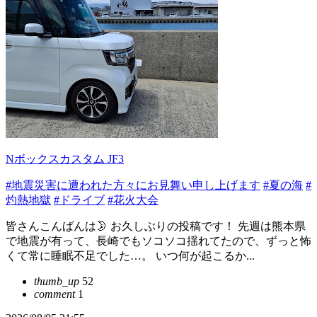
Nボックスカスタム JF3
#地震災害に遭われた方々にお見舞い申し上げます
#夏の海
#
灼熱地獄
#ドライブ
#花火大会
皆さんこんばんは🌛 お久しぶりの投稿です！ 先週は熊本県
で地震が有って、長崎でもソコソコ揺れてたので、ずっと怖
くて常に睡眠不足でした…。 いつ何が起こるか...
thumb_up
52
comment
1