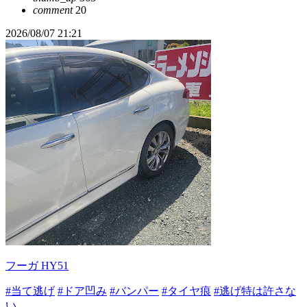
comment
20
2026/08/07 21:21
フーガ HY51
#当て逃げ
#ドア凹み
#バンパー
#タイヤ痕
#逃げ特は許さな
い