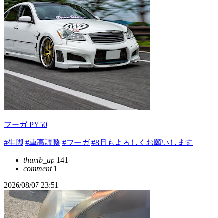
フーガ PY50
#生脚
#車高調整
#フーガ
#8月もよろしくお願いします
thumb_up
141
comment
1
2026/08/07 23:51