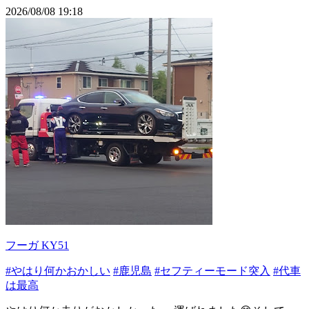
2026/08/08 19:18
フーガ KY51
#やはり何かおかしい
#鹿児島
#セフティーモード突入
#代車
は最高