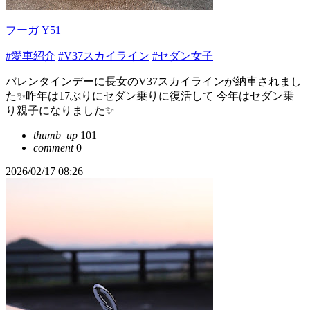
フーガ Y51
#愛車紹介
#V37スカイライン
#セダン女子
バレンタインデーに長女のV37スカイラインが納車されまし
た✨昨年は17ぶりにセダン乗りに復活して 今年はセダン乗
り親子になりました✨
thumb_up
101
comment
0
2026/02/17 08:26