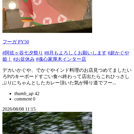
フーガ PY50
#阿佐ヶ谷七夕祭り
#8月もよろしくお願いします
#超かぐや
姫！
#お盆休み
#魂心家厚木インター店
デカいかぐや、でかぐやインド料理のお店見つめてましたい
ろPのキーボードすごい食べ終わって店出たらこれひっさし
ぶりにちゃんとしたカレー頂いた気が帰り道でフー...
thumb_up
42
comment
0
2026/08/08 11:15