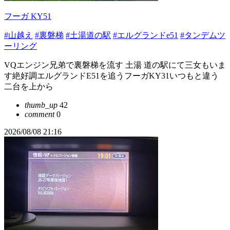
フーガ KY51
#山越え
#裏磐梯
#土湯道の駅
#エルグランドe51
#タンデムツ
ーリング
VQエンジン兄弟で裏磐梯を流す 土湯 道の駅にて三女もいま
す絶好調エルグランドE51を追うフーガKY31いつもと違う
二台を上から
thumb_up
42
comment
0
2026/08/08 21:16