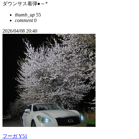
ダウンサス着弾●～*
thumb_up
55
comment
0
2026/04/08 20:40
フーガ Y51