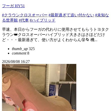
フーガ HY51
#クラウンクロスオーバー
#最新過ぎて追い付かない
#未知な
る世界観
#代車
#ハイブリッド
早速、本日からフーガの代わりに使用させてもらうトヨタク
ラウン👑クロスオーバーハイブリッド大きさはさほどだけ
ど・・・最新過ぎて、使い方がよくわからん😵🌀 機...
thumb_up
325
comment
8
2026/08/08 16:27