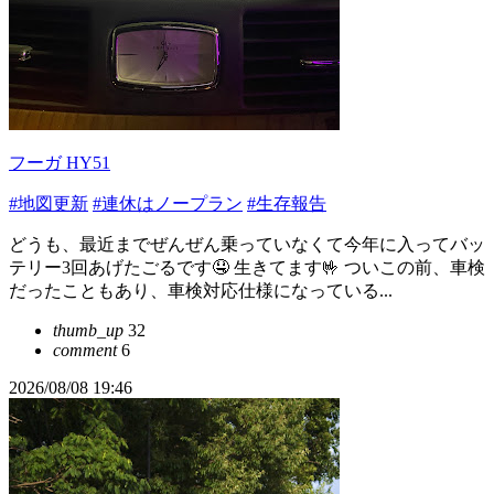
フーガ HY51
#地図更新
#連休はノープラン
#生存報告
どうも、最近までぜんぜん乗っていなくて今年に入ってバッ
テリー3回あげたごるです🤤 生きてます🤟 ついこの前、車検
だったこともあり、車検対応仕様になっている...
thumb_up
32
comment
6
2026/08/08 19:46