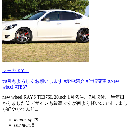
フーガ KY51
#8月もよろしくお願いします
#愛車紹介
#仕様変更
#New
wheel
#TE37
new wheel RAYS TE37SL 20inch 1月発注、7月取付。 半年掛
かりました笑デザインも最高ですが何より軽いので走り出し
が軽やかで以前...
thumb_up
79
comment
8