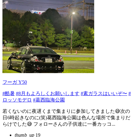
フーガ Y50
#酷暑
#8月もよろしくお願いします
#素ガラスはいいぞ〜
#
ロッソモデロ
#葛西臨海公園
若くないのに夜遅くまで集まりに参加してきました😅次の
日6時起きなのに(笑)葛西臨海公園は色んな場所で集まりだ
らけでした😅 フォローさんの子供達に一番カッコ...
thumb_up
19