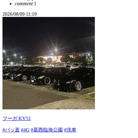
comment
1
2026/08/09 11:19
フーガ KY51
#バッ直
#4G
#葛西臨海公園
#洗車