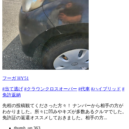
フーガ HY51
#当て逃げ
#クラウンクロスオーバー
#代車
#ハイブリッド
#
免許返納
先程の投稿観てくださった方々！ ナンバーから相手の方が
わかりました。所々に凹みやキズが多数あるクルマでした。
免許証の返還オススメしておきました。相手の方...
thumb_up
363