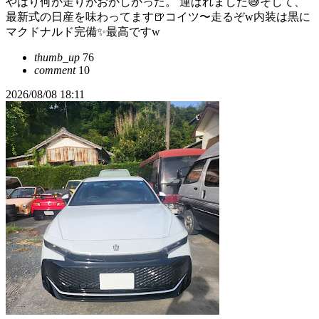
やはり何か走りがおかしかった。 運ばれました😅そして、
最新式の日産を味わってます🍺コイツ〜走るぞw内装は黒に
マクドナルド完備✨最高ですw
thumb_up
76
comment
10
2026/08/08 18:11