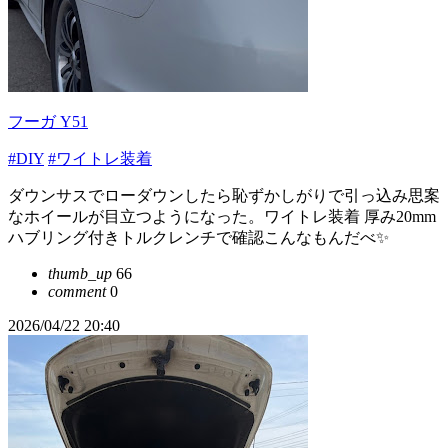
フーガ Y51
#DIY
#ワイトレ装着
ダウンサスでローダウンしたら恥ずかしがりで引っ込み思案
なホイールが目立つようになった。ワイトレ装着 厚み20mm
ハブリング付きトルクレンチで確認こんなもんだべ✨
thumb_up
66
comment
0
2026/04/22 20:40