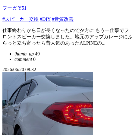
フーガ Y51
#スピーカー交換
#DIY
#音質改善
仕事終わりから日が長くなったので夕方に もう一仕事でフ
ロントスピーカー交換しました。地元のアップガレージにふ
らっと立ち寄ったら昔人気のあったALPINEの...
thumb_up
49
comment
0
2026/06/20 08:32