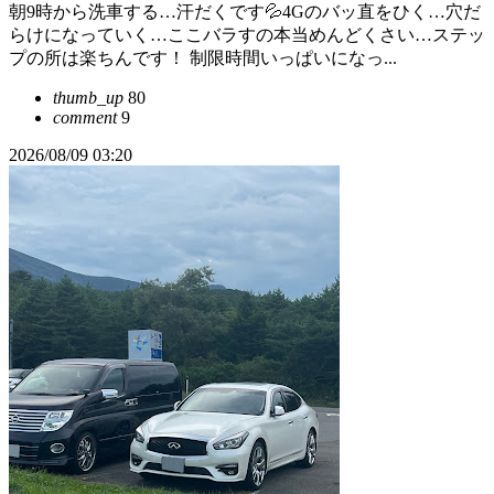
朝9時から洗車する…汗だくです💦4Gのバッ直をひく…穴だ
らけになっていく…ここバラすの本当めんどくさい…ステッ
プの所は楽ちんです！ 制限時間いっぱいになっ...
thumb_up
80
comment
9
2026/08/09 03:20