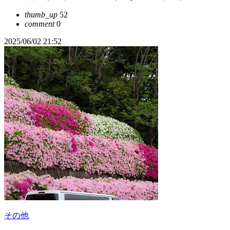
thumb_up
52
comment
0
2025/06/02 21:52
その他