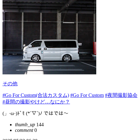
その他
#Go For Custom(合法カスタム)
#Go For Custom
#夜間撮影協会
#昼間の撮影やけど…なにか？
(」·ω·)ﾄﾞﾓ (*´∇`)ﾉ ではでは～
thumb_up
144
comment
0