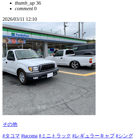
thumb_up
36
comment
0
2026/03/11 12:10
その他
#タコマ
#tacoma
#ミニトラック
#レギュラーキャブ
#シング