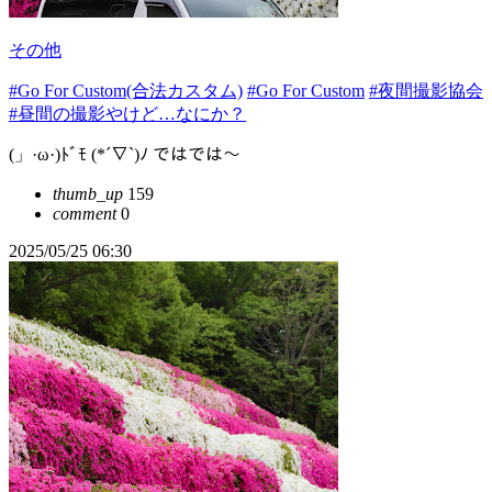
その他
#Go For Custom(合法カスタム)
#Go For Custom
#夜間撮影協会
#昼間の撮影やけど…なにか？
(」·ω·)ﾄﾞﾓ (*´∇`)ﾉ ではでは～
thumb_up
159
comment
0
2025/05/25 06:30