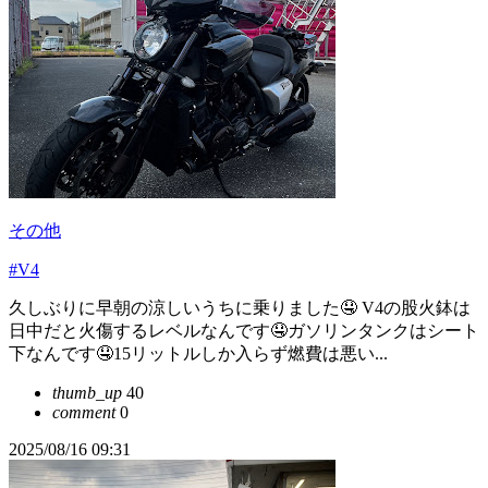
その他
#V4
久しぶりに早朝の涼しいうちに乗りました🤤 V4の股火鉢は
日中だと火傷するレベルなんです🤤ガソリンタンクはシート
下なんです🤤15リットルしか入らず燃費は悪い...
thumb_up
40
comment
0
2025/08/16 09:31