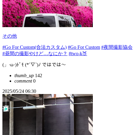
その他
#Go For Custom(合法カスタム)
#Go For Custom
#夜間撮影協会
#昼間の撮影やけど…なにか？
#two-k🍑
(」·ω·)ﾄﾞﾓ (*´∇`)ﾉ ではでは～
thumb_up
142
comment
0
2025/05/24 06:30