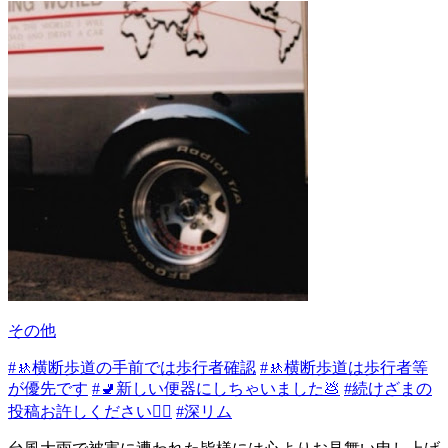
その他
#🚸横断歩道の手前では歩行者確認
#🚸横断歩道は歩行者等
が優先です
#🚽新しい便器にしちゃいました💩
#続けざまの
投稿お許しください🙇‍♂️
#深リム