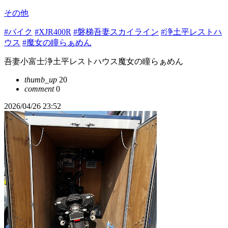
その他
#バイク
#XJR400R
#磐梯吾妻スカイライン
#浄土平レストハ
ウス
#魔女の瞳らぁめん
吾妻小富士浄土平レストハウス魔女の瞳らぁめん
thumb_up
20
comment
0
2026/04/26 23:52