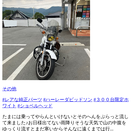
その他
#レアな純正パーツ
#ハーレーダビッドソン
#３００台限定ホ
ワイト
#ショベルヘッド
たまには乗ってやらんといけないとそのへんをぷらっと流し
て来ました♪お日様出てない雨降りそうな天気で山の中腹を
ゆっくり流すとまだ寒いからそんなに遠くまでは行...