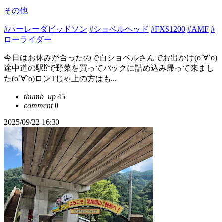
その他
#ハーレーダビッドソン
#ショベルヘッド
#FXS1200
#AMF
#
ローライダー
今日はお休みが合ったので白ショベルさんでお出かけ(о´∀`о)
途中道の駅⁉️で野菜を買ってバックに詰め込み帰って来まし
た(о´∀`о)ロンTじゃ上の方はも...
thumb_up
45
comment
0
2025/09/22 16:30