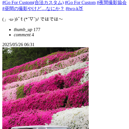
#Go For Custom(合法カスタム)
#Go For Custom
#夜間撮影協会
#昼間の撮影やけど…なにか？
#two-k🍑
(」·ω·)ﾄﾞﾓ (*´∇`)ﾉ ではでは～
thumb_up
177
comment
4
2025/05/26 06:31