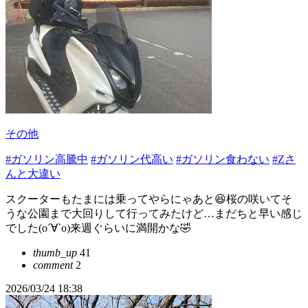
その他
#ガソリン高騰中
#ガソリン代高い
#ガソリン食わない
#Zさ
んと大違い
スクーターもたまには乗ってやらにゃあと😆桜の咲いてそ
うな公園まで大回りして行ってみたけど…まだちと早い感じ
でした(о´∀`о)来週ぐらいに満開かな🤣
thumb_up
41
comment
2
2026/03/24 18:38