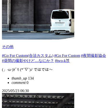
その他
#Go For Custom(合法カスタム)
#Go For Custom
#夜間撮影協会
#昼間の撮影やけど…なにか？
#two-k🍑
(」·ω·)ﾄﾞﾓ (*´∇`)ﾉ ではでは～
thumb_up
134
comment
0
2025/05/23 06:30