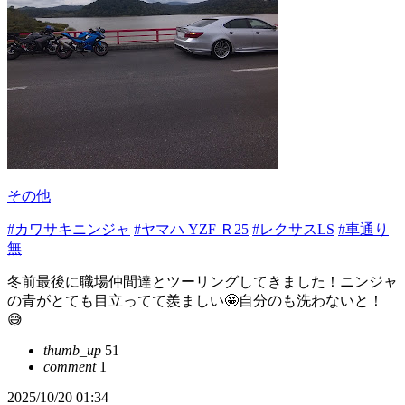
その他
#カワサキニンジャ
#ヤマハ YZF Ｒ25
#レクサスLS
#車通り
無
冬前最後に職場仲間達とツーリングしてきました！ニンジャ
の青がとても目立ってて羨ましい🤩自分のも洗わないと！
😅
thumb_up
51
comment
1
2025/10/20 01:34