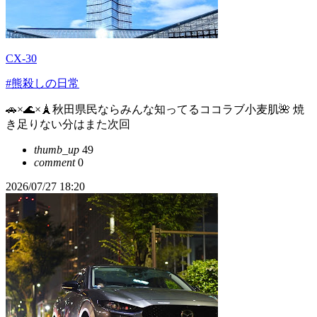
CX-30
#熊殺しの日常
🚗×🌊×🗼秋田県民ならみんな知ってるココラブ小麦肌🌺 焼
き足りない分はまた次回
thumb_up
49
comment
0
2026/07/27 18:20