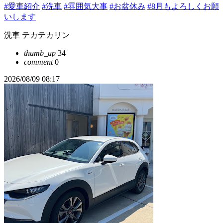
#愛車紹介
#洗車
#雰囲気大事
#お盆休み
#8月もよろしくお願
いします
洗車 テカテカリン
thumb_up
34
comment
0
2026/08/09 08:17