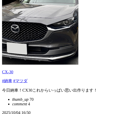
CX-30
#納車
#マツダ
今日納車！CX30これからいっぱい思い出作ります！
thumb_up
70
comment
4
2025/10/04 16:50