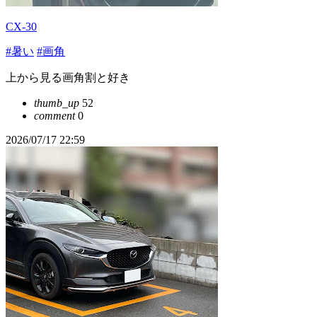
CX-30
#暑い
#画角
上から見る画角割と好き
thumb_up
52
comment
0
2026/07/17 22:59