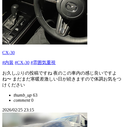
CX-30
#内装
#CX-30
#雰囲気重視
お久しぶりの投稿ですね 夜のこの車内の感じ良いですよ
ね〜 まだまだ寒暖差激しい日が続きますので体調お気をつ
けください
thumb_up
63
comment
0
2026/02/25 23:15