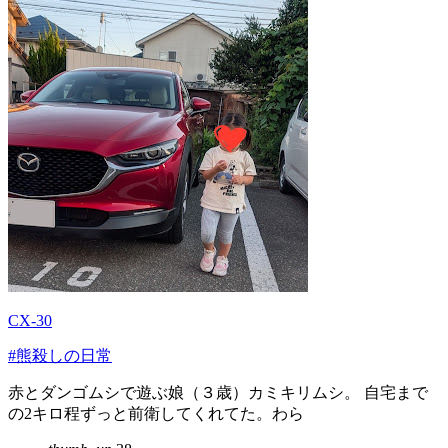
CX-30
#熊殺しの日常
赤とダンゴムシで遊ぶ娘（３歳）カミキリムシ。 自宅まで
の2キロ程ずっと前衛してくれてた。わら