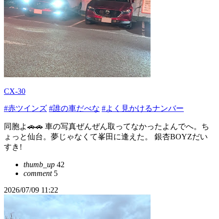
CX-30
#赤ツインズ
#誰の車だべな
#よく見かけるナンバー
同胞よ🚗🚗 車の写真ぜんぜん取ってなかったよんでへ。ち
ょっと仙台。夢じゃなくて峯田に逢えた。 銀杏BOYZだい
すき!
thumb_up
42
comment
5
2026/07/09 11:22