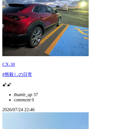
CX-30
#熊殺しの日常
🌠🌠
thumb_up
37
comment
0
2026/07/24 22:46