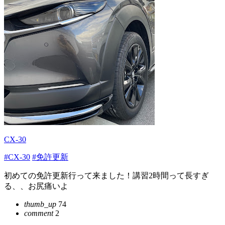
CX-30
#CX-30
#免許更新
初めての免許更新行って来ました！講習2時間って長すぎ
る、、お尻痛いよ
thumb_up
74
comment
2