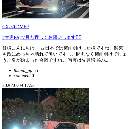
CX-30 DMFP
#大黒PA
#7月も宜しくお願いします🙇‍♂️
皆様こんにちは。 西日本では梅雨明けした様ですね。関東
も既にめっちゃ晴れて暑いですし、間もなく梅雨明けでしょ
う。夏が始まった合図ですね。 写真は先月帰省の...
thumb_up
55
comment
0
2026/07/09 17:53