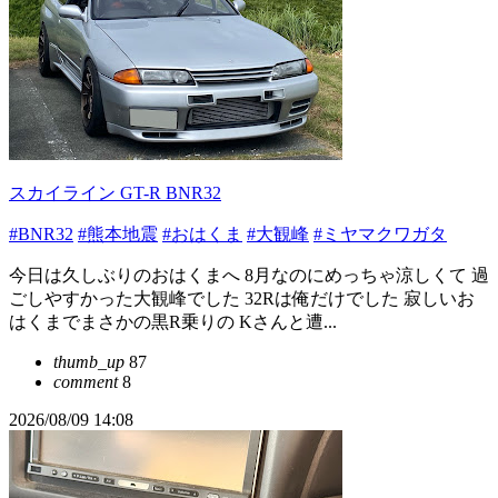
スカイライン GT-R BNR32
#BNR32
#熊本地震
#おはくま
#大観峰
#ミヤマクワガタ
今日は久しぶりのおはくまへ 8月なのにめっちゃ涼しくて 過
ごしやすかった大観峰でした 32Rは俺だけでした 寂しいお
はくまでまさかの黒R乗りの Kさんと遭...
thumb_up
87
comment
8
2026/08/09 14:08