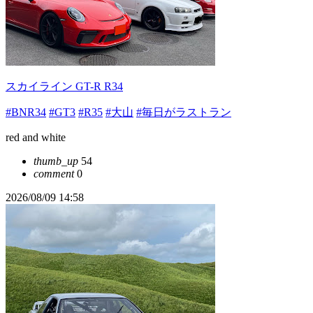
スカイライン GT-R R34
#BNR34
#GT3
#R35
#大山
#毎日がラストラン
red and white
thumb_up
54
comment
0
2026/08/09 14:58