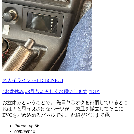
スカイライン GT-R BCNR33
#お盆休み
#8月もよろしくお願いします
#DIY
お盆休みということで。 先日ヤ〇オクを徘徊しているとこ
れは！と思う良さげなパーツが。 灰皿を撤去してそこに
EVCを埋め込めるパネルです。 配線がどこまで通...
thumb_up
56
comment
0