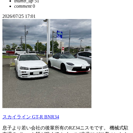
thumb_up
51
comment
0
2026/07/25 17:01
スカイライン GT-R BNR34
息子より若い会社の後輩所有のRZ34ニスモです。 機械式駐