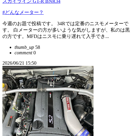
スカイライン GT-R BNR34
#どんなメーター？
今週のお題で投稿です。 34Rでは定番のニスモメーターで
す。 白メーターの方が多いような気がしますが、私のは黒
の方です。MFDはニスモに乗り遅れて入手でき...
thumb_up
58
comment
0
2026/06/21 15:50