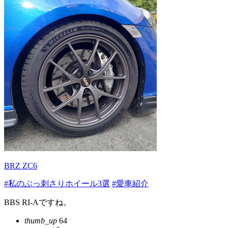
BRZ ZC6
#私のぶっ刺さりホイール3選
#愛車紹介
BBS RI-Aですね。
thumb_up
64