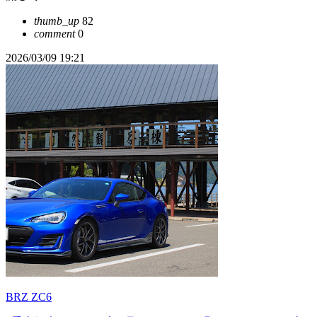
thumb_up
82
comment
0
2026/03/09 19:21
BRZ ZC6