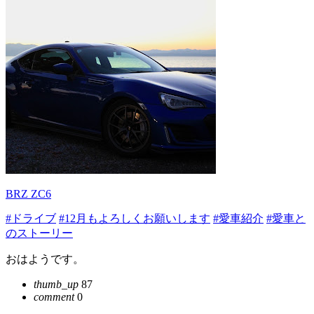
BRZ ZC6
#ドライブ
#12月もよろしくお願いします
#愛車紹介
#愛車と
のストーリー
おはようです。
thumb_up
87
comment
0