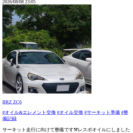
2026/08/08 23:05
BRZ ZC6
#オイル&エレメント交換
#オイル交換
#サーキット準備
#整
備記録
サーキット走行に向けて整備です⚒️レスポオイルにしました