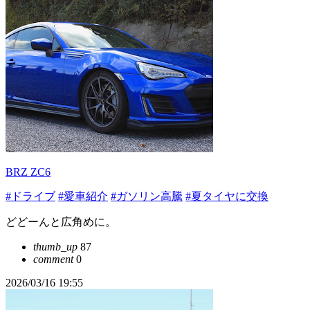
BRZ ZC6
#ドライブ
#愛車紹介
#ガソリン高騰
#夏タイヤに交換
どどーんと広角めに。
thumb_up
87
comment
0
2026/03/16 19:55