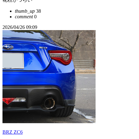
thumb_up
38
comment
0
2026/04/26 09:09
BRZ ZC6