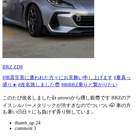
BRZ ZD8
#地震災害に遭われた方々にお見舞い申し上げます
#夏真っ
盛り☀️
#改名致しました😎
#86BRZ乗りと繋がりたい
このたび改名しました👍 arrowsから燻し銀😎です BRZのア
イスシルバーメタリックが渋すぎなのでついつい🤭 車の方
も暑い🫠日々にも負けず弄り倒していま...
thumb_up
24
comment
3