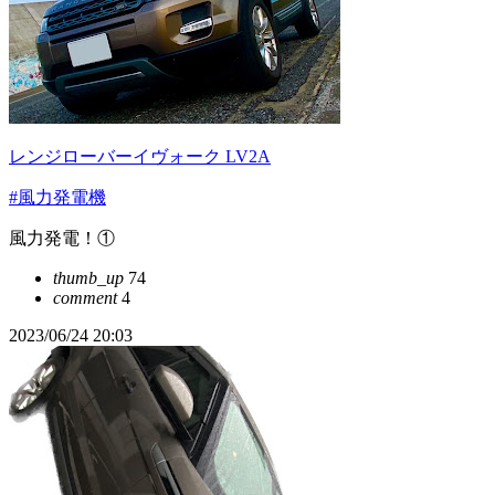
レンジローバーイヴォーク LV2A
#風力発電機
風力発電！①
thumb_up
74
comment
4
2023/06/24 20:03