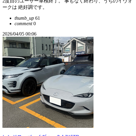
2度目のユーザー車検終了。 事もなく終わり、うちのイヴォ
ークは 絶好調です。
thumb_up
61
comment
0
2026/04/05 00:06