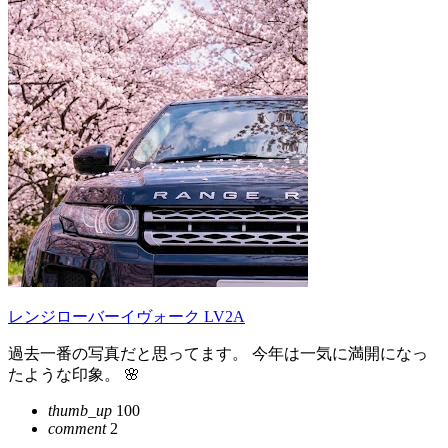
レンジローバーイヴォーク LV2A
過去一番の写真だと思ってます。 今年は一気に満開になっ
たような印象。 🌸
thumb_up
100
comment
2