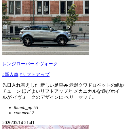
レンジローバーイヴォーク
#新入車
#リフトアップ
先日入れ替えした 新しい足車🚗 老舗クワドロペットの絶妙
チューン ほどよいリフトアップと メカニカルな遊びホイー
ルが イヴォークのデザインに ベリーマッチ...
thumb_up
55
comment
2
2026/05/14 21:41