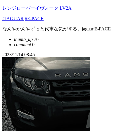
レンジローバーイヴォーク LV2A
#JAGUAR
#E-PACE
なんやかんやずっと代車な気がする、jaguar E-PACE
thumb_up
70
comment
0
2023/11/14 08:45