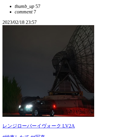
thumb_up
57
comment
7
2023/02/18 23:57
レンジローバーイヴォーク LV2A