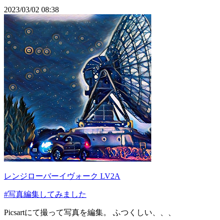
2023/03/02 08:38
レンジローバーイヴォーク LV2A
#写真編集してみました
Picsartにて撮って写真を編集。 ふつくしい、、、