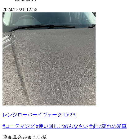
2024/12/21 12:56
レンジローバーイヴォーク LV2A
#コーティング
#使い回しごめんなさい
#ずぶ濡れの愛車
弾き具合がきもい笑