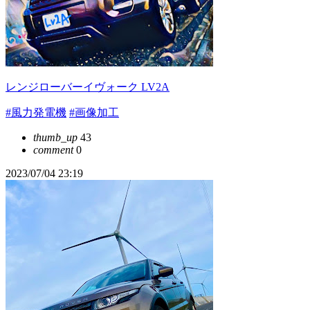
レンジローバーイヴォーク LV2A
#風力発電機
#画像加工
thumb_up
43
comment
0
2023/07/04 23:19