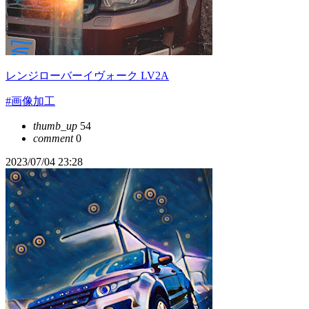
レンジローバーイヴォーク LV2A
#画像加工
thumb_up
54
comment
0
2023/07/04 23:28