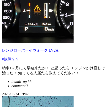
レンジローバーイヴォーク LV2A
#故障？？
納車1ヶ月にて早速来たか！ と思ったら エンジンかけ直しで
治った！ 知ってる人居たら教えてください！
thumb_up
55
comment
3
2023/03/24 19:47