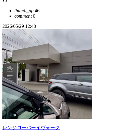
thumb_up
46
comment
0
2026/05/29 12:48
レンジローバーイヴォーク