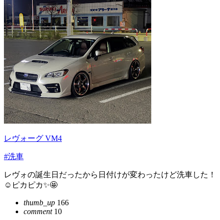
レヴォーグ VM4
#洗車
レヴォの誕生日だったから日付けが変わったけど洗車した！
☺️ピカピカ✨🤩
thumb_up
166
comment
10