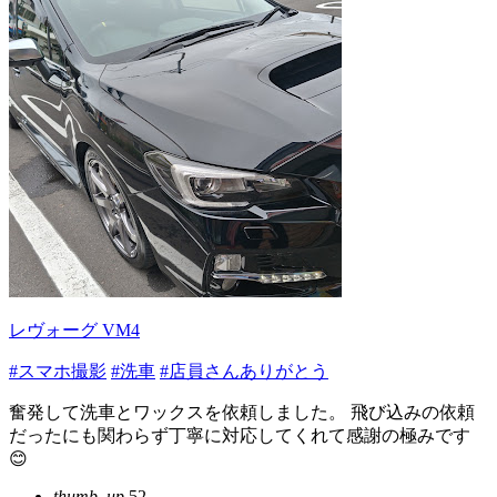
レヴォーグ VM4
#スマホ撮影
#洗車
#店員さんありがとう
奮発して洗車とワックスを依頼しました。 飛び込みの依頼
だったにも関わらず丁寧に対応してくれて感謝の極みです
😊
thumb_up
52