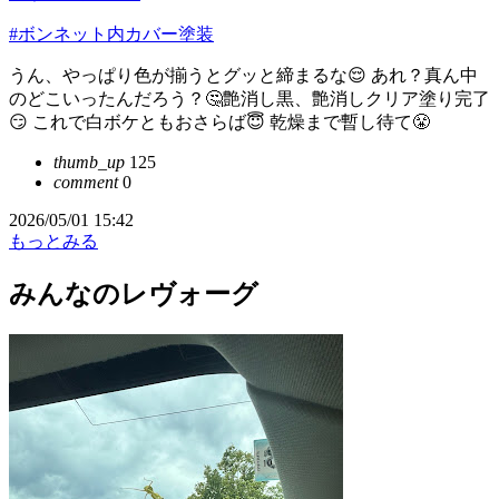
#ボンネット内カバー塗装
うん、やっぱり色が揃うとグッと締まるな😌 あれ？真ん中
のどこいったんだろう？🤔艶消し黒、艶消しクリア塗り完了
😏 これで白ボケともおさらば😇 乾燥まで暫し待て😤
thumb_up
125
comment
0
2026/05/01 15:42
もっとみる
みんなのレヴォーグ