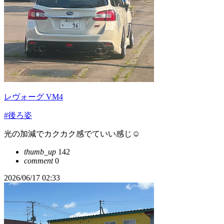
レヴォーグ VM4
#後ろ姿
光の加減でカクカク感でていい感じ☺️
thumb_up
142
comment
0
2026/06/17 02:33