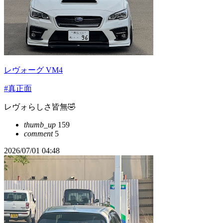
レヴォーグ VM4
#真正面
レヴォらしさ皆無🤣
thumb_up
159
comment
5
2026/07/01 04:48