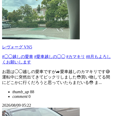
レヴォーグ VN5
#◯◯越しの愛車
#愛車越しの◯◯
#カマキリ
#8月もよろし
くお願いします
お題は◯◯越しの愛車ですが🚙愛車越しのカマキリです😅
運転中に突然出てきてビックリしました😳買い物してる間
にどこかに行くだろうと思っていたらまだいる😳 ま...
thumb_up
88
comment
0
2026/08/09 05:22