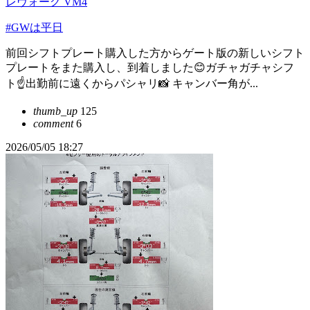
レヴォーグ VM4
#GWは平日
前回シフトプレート購入した方からゲート版の新しいシフト
プレートをまた購入し、到着しました😊ガチャガチャシフ
ト☝️出勤前に遠くからパシャリ📸 キャンバー角が...
thumb_up
125
comment
6
2026/05/05 18:27