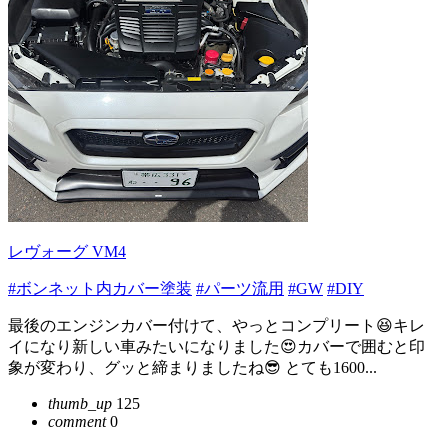
レヴォーグ VM4
#ボンネット内カバー塗装
#パーツ流用
#GW
#DIY
最後のエンジンカバー付けて、やっとコンプリート😆キレ
イになり新しい車みたいになりました😍カバーで囲むと印
象が変わり、グッと締まりましたね😎 とても1600...
thumb_up
125
comment
0