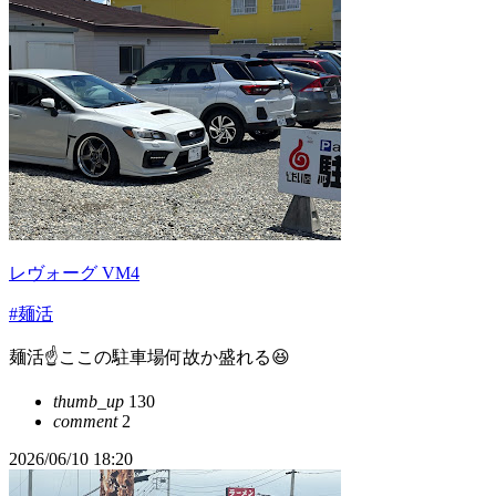
レヴォーグ VM4
#麺活
麺活☝️ここの駐車場何故か盛れる😆
thumb_up
130
comment
2
2026/06/10 18:20