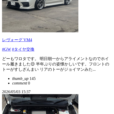
レヴォーグ VM4
#GW
#タイヤ交換
どーもワロタです。 明日朝一からアライメントなのでホイ
ール履きました😌 半年ぶりの姿懐かしいです。フロントの
トーがすしざんまい リアのトーがジョイマンみた...
thumb_up
145
comment
0
2026/05/03 15:37