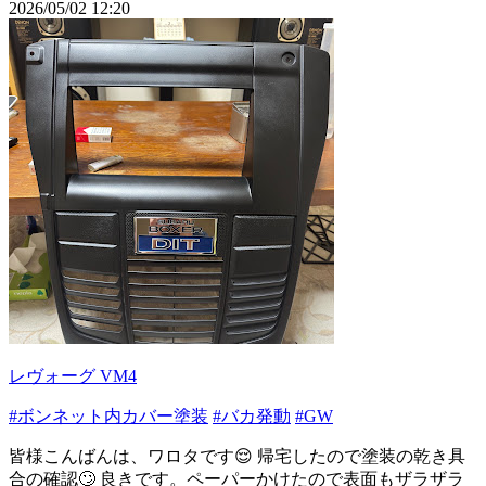
2026/05/02 12:20
レヴォーグ VM4
#ボンネット内カバー塗装
#バカ発動
#GW
皆様こんばんは、ワロタです😌 帰宅したので塗装の乾き具
合の確認🙄 良きです。ペーパーかけたので表面もザラザラ