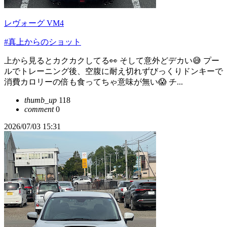
レヴォーグ VM4
#真上からのショット
上から見るとカクカクしてる👀 そして意外どデカい😅 プー
ルでトレーニング後、空腹に耐え切れずびっくりドンキーで
消費カロリーの倍も食ってちゃ意味が無い😱 チ...
thumb_up
118
comment
0
2026/07/03 15:31