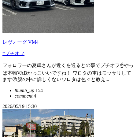
レヴォーグ VM4
#プチオフ
フォロワーの夏輝さんが近くを通るとの事でプチオフ☝️やっ
ぱ本物VABかっこいいですね！ ワロタの車はモッサリして
ます😣腹の中に詳しくないワロタは色々と教え...
thumb_up
154
comment
4
2026/05/19 15:30