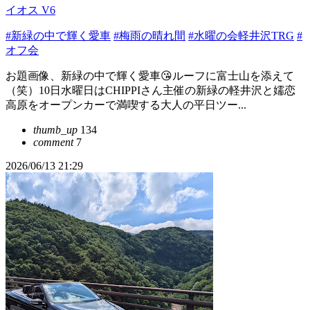
イオス V6
#新緑の中で輝く愛車
#梅雨の晴れ間
#水曜の会軽井沢TRG
#
オフ会
お題画像、新緑の中で輝く愛車😘ルーフに富士山を添えて
（笑）10日水曜日はCHIPPIさん主催の新緑の軽井沢と嬬恋
高原をオープンカーで満喫する大人の平日ツー...
thumb_up
134
comment
7
2026/06/13 21:29