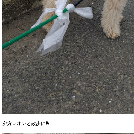
夕方レオンと散歩に🐕