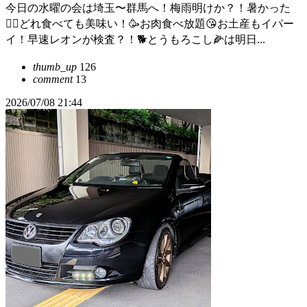
今日の水曜の会は埼玉〜群馬へ！梅雨明けか？！暑かった
😵‍💫どれ食べても美味い！🥳お肉食べ放題😘お土産もイパー
イ！早速レオンが検査？！🐕とうもろこし🌽は明日...
thumb_up
126
comment
13
2026/07/08 21:44