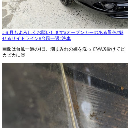
#６月もよろしくお願いします
#オープンカーのある景色
#魅
せるサイドライン
#台風一過
#洗車
画像は台風一過の4日、潮まみれの姫を洗ってWAX掛けてピ
カピカに😉