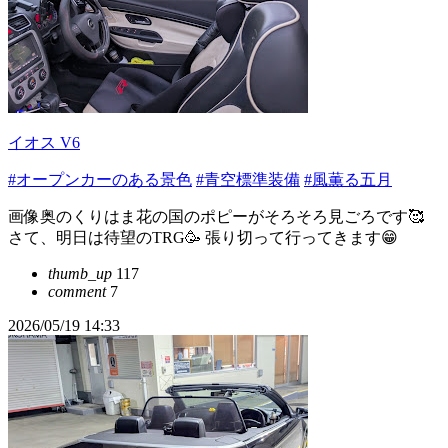
イオス V6
#オープンカーのある景色
#青空標準装備
#風薫る五月
画像奥のくりはま花の国のポピーがそろそろ見ごろです🥰
さて、明日は待望のTRG🥳 張り切って行ってきます😁
thumb_up
117
comment
7
2026/05/19 14:33