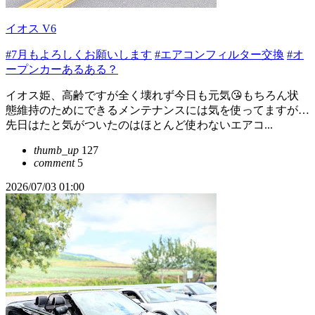
イオス V6
#7月もよろしくお願いします
#エアコンフィルター交換
#オ
ープンカーあるある？
イオス姫、高齢ですが全く壊れず今日も元気😘もちろん状
態維持のためにできるメンテナンスには気を使ってますが…
先日はたと気がついたのはほとんど使わないエアコ...
thumb_up
127
comment
5
2026/07/03 01:00