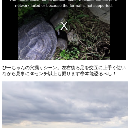
a
modal
network failed or because the format is not supported.
window.
ぴーちゃんの穴掘りシーン。左右後ろ足を交互に上手く使い
ながら見事に30センチ以上も掘ります😳本能恐るべし！