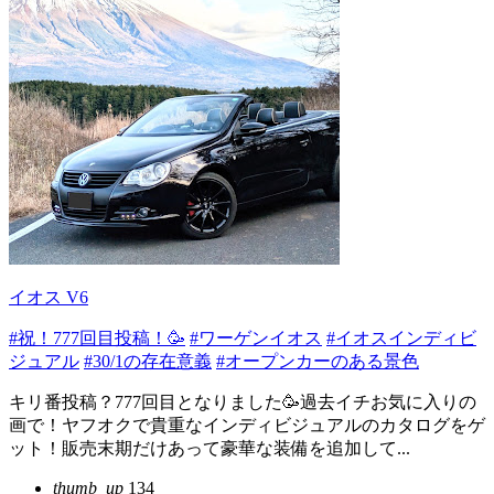
イオス V6
#祝！777回目投稿！🥳
#ワーゲンイオス
#イオスインディビ
ジュアル
#30/1の存在意義
#オープンカーのある景色
キリ番投稿？777回目となりました🥳過去イチお気に入りの
画で！ヤフオクで貴重なインディビジュアルのカタログをゲ
ット！販売末期だけあって豪華な装備を追加して...
thumb_up
134