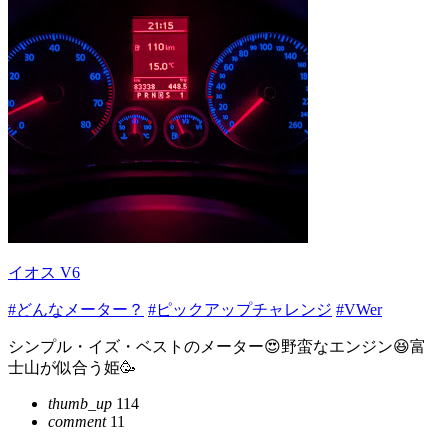
イオス V6
#どんなメーター？
#ピックアップチャレンジ
#VWer
シンプル・イズ・ベストのメーター😍野蛮なエンジン😆富
士山が似合う姫🥳
thumb_up
114
comment
11