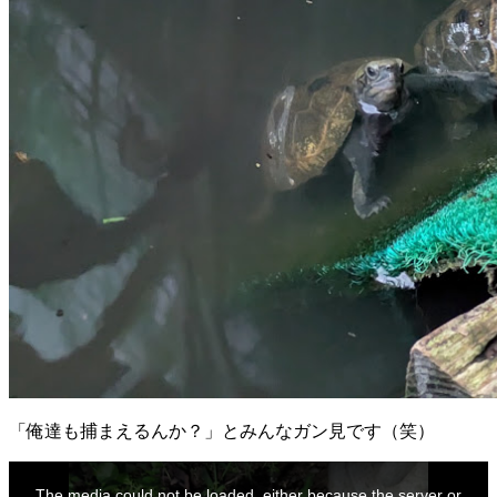
「俺達も捕まえるんか？」とみんなガン見です（笑）
This
is
The media could not be loaded, either because the server or