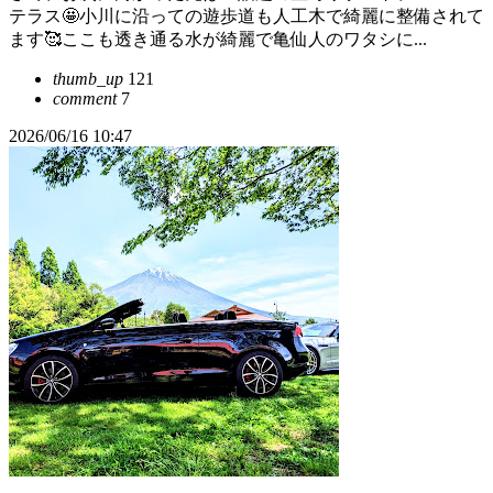
テラス🤩小川に沿っての遊歩道も人工木で綺麗に整備されて
ます🥰ここも透き通る水が綺麗で亀仙人のワタシに...
thumb_up
121
comment
7
2026/06/16 10:47