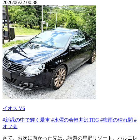
2026/06/22 00:38
イオス V6
#新緑の中で輝く愛車
#水曜の会軽井沢TRG
#梅雨の晴れ間
#
オフ会
さて、お次に向かった先は…話題の星野リゾート、ハルニレ