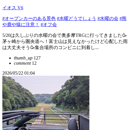
イオス V6
#オープンカーのある景色
#水曜どうでしょう
#水曜の会
#熊
や鹿や猿に注意！
#オフ会
5/20は久しぶりの水曜の会で奥多摩TRGに行ってきました🥳
茅ヶ崎から圏央道へ！富士山は見えなかったけど心配した雨
は大丈夫そう🥳集合場所のコンビニに到着し...
thumb_up
127
comment
12
2026/05/22 01:04