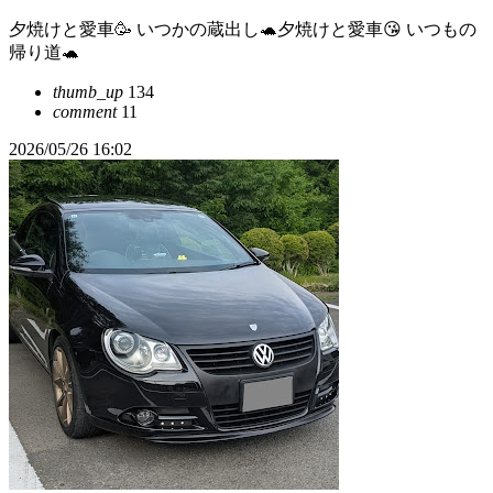
夕焼けと愛車🥳 いつかの蔵出し🐢夕焼けと愛車😘 いつもの
帰り道🐢
thumb_up
134
comment
11
2026/05/26 16:02