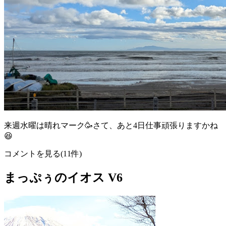
来週水曜は晴れマーク🥳さて、あと4日仕事頑張りますかね
😆
コメントを見る(11件)
まっぷぅのイオス V6