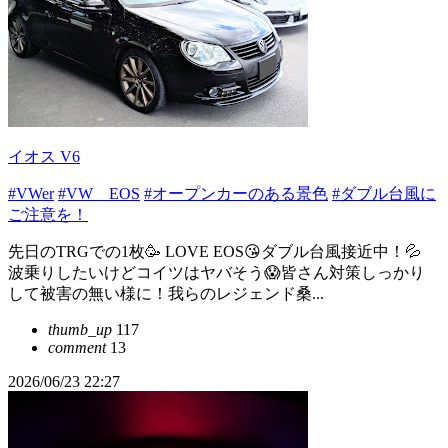
イオス V6
#VWer
#VW EOS
#オープンカーのある景色
#ダブル台風に
ご注意を！
先日のTRGでの1枚🥳 LOVE EOS😘ダブル台風接近中！💦
波乗りしたいけどコイツはヤバそう😱皆さん対策しっかり
して被害の無い様に！我らのレジェンド桑...
thumb_up
117
comment
13
2026/06/23 22:27