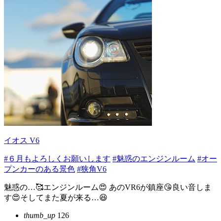
イオス V6
#６月もよろしくお願いします
#魅惑のエンジンルーム
#オー
プンカーのある景色
#狭角V6
魅惑の…🥰エンジンルーム😍 あのVR6が鎮座😘良い音しま
す😍そしてまた夏が来る…😆
thumb_up
126