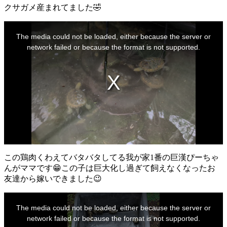
クサガメ産まれてました🤣
This
is
The media could not be loaded, either because the server or
a
modal
network failed or because the format is not supported.
window.
この鶏肉くわえてバタバタしてる我が家1番の巨漢ぴーちゃ
んがママです😁この子は巨大化し過ぎて飼えなくなったお
友達から嫁いできました😉
This
is
The media could not be loaded, either because the server or
a
modal
network failed or because the format is not supported.
window.