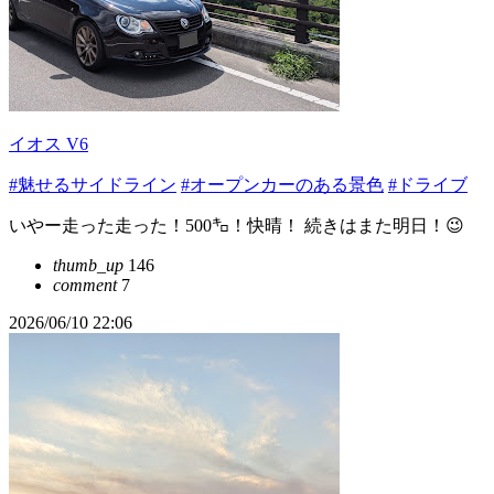
イオス V6
#魅せるサイドライン
#オープンカーのある景色
#ドライブ
いやー走った走った！500㌔！快晴！ 続きはまた明日！😉
thumb_up
146
comment
7
2026/06/10 22:06