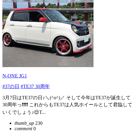
N-ONE JG1
#37の日
#TE37 30周年
3月7日はTE37の日♪＼(^o^)／ そして今年はTE37が誕生して
30周年っ❗❗❗❗ これからもTE37は人気ホイールとして君臨して
いくでしょう♪😌T...
thumb_up
230
comment
0