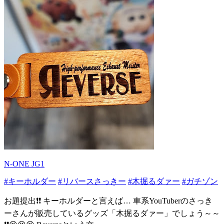
N-ONE JG1
#キーホルダー
#リバースさっきー
#木掘るダァー
#ガチゾン
お題提出❗❗ キーホルダーと言えば… 車系YouTuberのさっき
ーさんが販売しているグッズ「木掘るダァー」でしょう～～