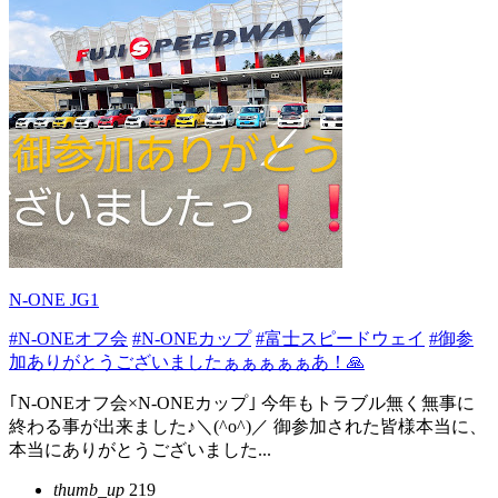
N-ONE JG1
#N-ONEオフ会
#N-ONEカップ
#富士スピードウェイ
#御参
加ありがとうございましたぁぁぁぁぁあ！🙏
｢N-ONEオフ会×N-ONEカップ｣ 今年もトラブル無く無事に
終わる事が出来ました♪＼(^o^)／ 御参加された皆様本当に、
本当にありがとうございました...
thumb_up
219