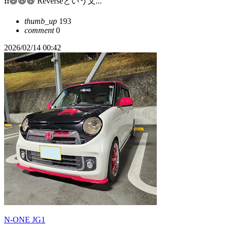
❗❗😆😆😆 Reverseという文...
thumb_up
193
comment
0
2026/02/14 00:42
N-ONE JG1