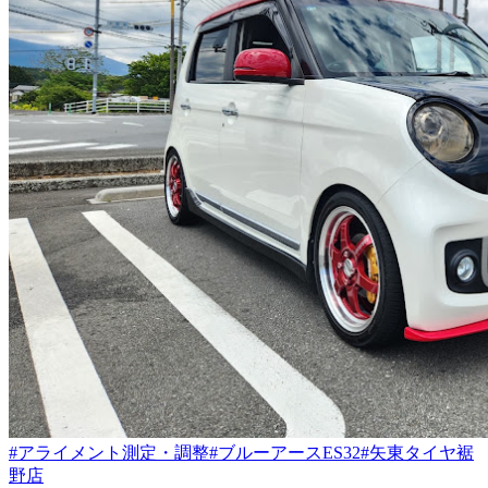
#アライメント測定・調整
#ブルーアースES32
#矢東タイヤ裾
野店