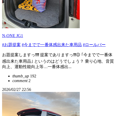
N-ONE JG1
#お題提案
#今までで一番体感出来た車用品
#ロールバー
お題提案しますっ❗❗❗ 提案でありますっ❗❗😌 ｢今までで一番体
感出来た車用品｣ というのはどうでしょう？ 乗り心地、音質
向上、運動性能向上等…一番体感出...
thumb_up
192
comment
2
2026/02/27 22:56