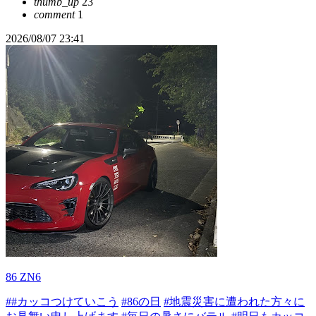
thumb_up
23
comment
1
2026/08/07 23:41
86 ZN6
##カッコつけていこう
#86の日
#地震災害に遭われた方々に