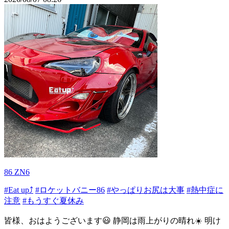
86 ZN6
#Eat up⤴
#ロケットバニー86
#やっぱりお尻は大事
#熱中症に
注意
#もうすぐ夏休み
皆様、おはようございます😃 静岡は雨上がりの晴れ☀️ 明け