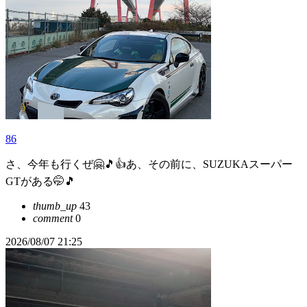
86
さ、今年も行くぜ🤗🎵👍あ、その前に、SUZUKAスーパー
GTがある🤭🎵
thumb_up
43
comment
0
2026/08/07 21:25