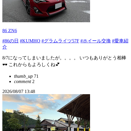
86 ZN6
#86の日
#KUMHO
#グラムライツ57F
#ホイール交換
#愛車紹
介
8/7になってしまいましたが。。。。 いつもありがとう相棒
🕶️ これからもよろしくね💕
thumb_up
71
comment
2
2026/08/07 13:48