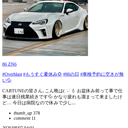
86 ZN6
#Overblast
#もうすぐ夏休み🌻
#86の日
#車検予約に空きが無
い💦
CARTUNEの皆さん､こん晩は( ˙-˙ 💧 お盆休み前って事で仕
事は連日残業続きです💦 かなり疲れも溜まって来ましたけ
ど… 今日は病院なので休みで少し...
thumb_up
378
comment
11
2026/08/07 04:01