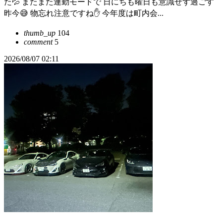
た💦 またまた連勤モードで 日にちも曜日も意識せず過ごす
昨今😅 物忘れ注意ですね✋ 今年度は町内会...
thumb_up
104
comment
5
2026/08/07 02:11