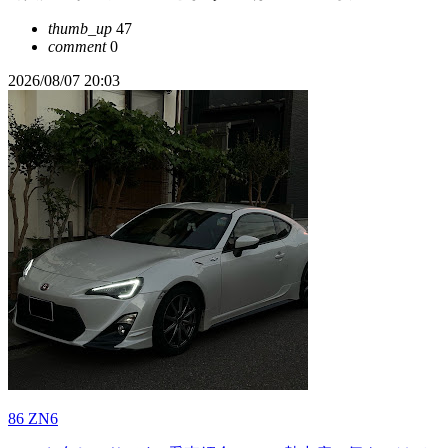
thumb_up
47
comment
0
2026/08/07 20:03
86 ZN6