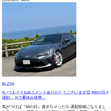
86 ZN6
#いつもイイね&コメントありがとうございます😊
#86の日
#
遅刻…
#CT夏休み状態…
気がつけば『86の日』過ぎちゃった💦 遅刻投稿になりまし