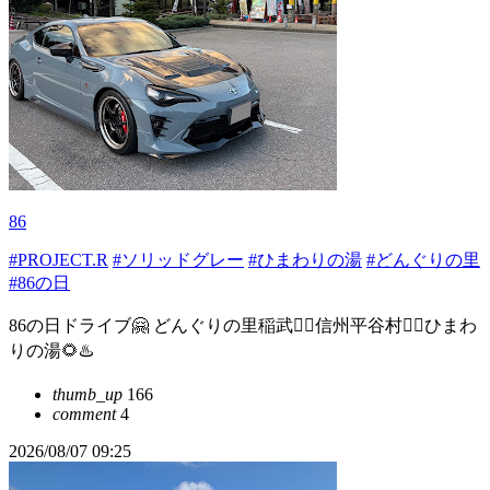
86
#PROJECT.R
#ソリッドグレー
#ひまわりの湯
#どんぐりの里
#86の日
86の日ドライブ🤗 どんぐりの里稲武☝🏻信州平谷村☝🏻ひまわ
りの湯🌻♨️
thumb_up
166
comment
4
2026/08/07 09:25