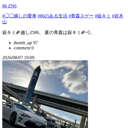
86 ZN6
#◯◯越しの愛車
#86のある生活
#青森スゲー
#嶽キミ
#岩木
山
嶽キミ🌽越しの86。 夏の青森は嶽キミ🌽💨。
thumb_up
97
comment
0
2026/08/07 19:09