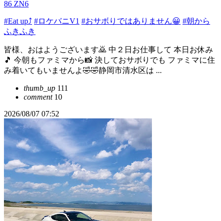
86 ZN6
#Eat up⤴️
#ロケバニV1
#おサボりではありません😀
#朝から
ふきふき
皆様、おはようございます🙇 中２日お仕事して 本日お休み
🎵 今朝もファミマから📸 決しておサボりでも ファミマに住
み着いてもいませんよ🤣🤣静岡市清水区は ...
thumb_up
111
comment
10
2026/08/07 07:52