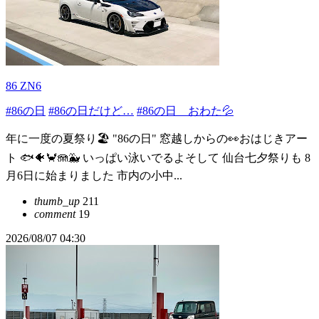
86 ZN6
#86の日
#86の日だけど…
#86の日 おわた💦
年に一度の夏祭り🏖️ "86の日" 窓越しからの👀おはじきアー
ト 🐟🐠🦀🪼🐳 いっぱい泳いでるよそして 仙台七夕祭りも 8
月6日に始まりました 市内の小中...
thumb_up
211
comment
19
2026/08/07 04:30