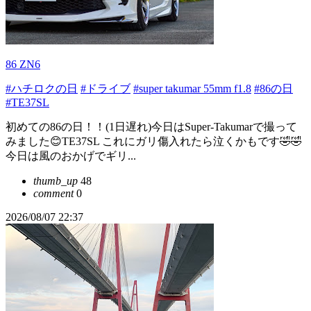
86 ZN6
#ハチロクの日
#ドライブ
#super takumar 55mm f1.8
#86の日
#TE37SL
初めての86の日！！(1日遅れ)今日はSuper-Takumarで撮って
みました😊TE37SL これにガリ傷入れたら泣くかもです🤣🤣
今日は風のおかげでギリ...
thumb_up
48
comment
0
2026/08/07 22:37