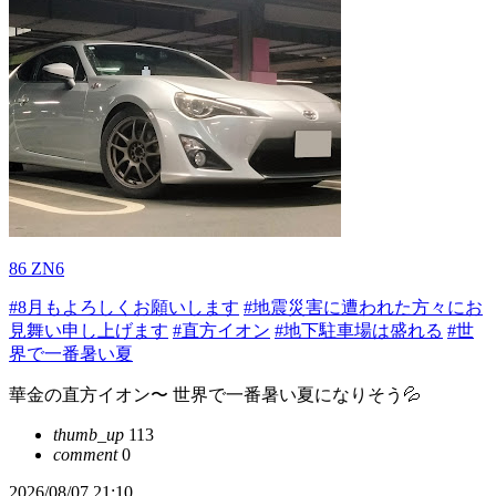
86 ZN6
#8月もよろしくお願いします
#地震災害に遭われた方々にお
見舞い申し上げます
#直方イオン
#地下駐車場は盛れる
#世
界で一番暑い夏
華金の直方イオン〜 世界で一番暑い夏になりそう💦
thumb_up
113
comment
0
2026/08/07 21:10