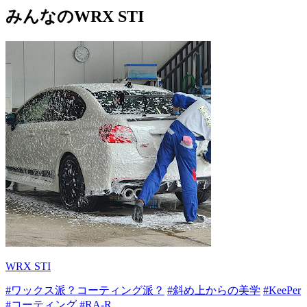
みんなのWRX STI
WRX STI
#ワックス派？コーティング派？
#斜め上からの美学
#KeePer
#コーティング
#RA-R