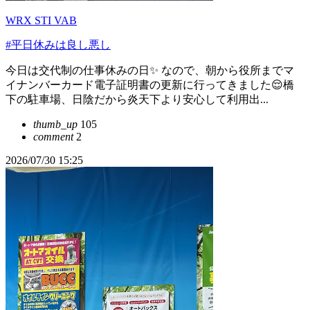
WRX STI VAB
#平日休みは良し悪し
今日は交代制の仕事休みの日✨️ なので、朝から役所までマ
イナンバーカード電子証明書の更新に行ってきました😌橋
下の駐車場、日陰だから炎天下より安心して利用出...
thumb_up
105
comment
2
2026/07/30 15:25