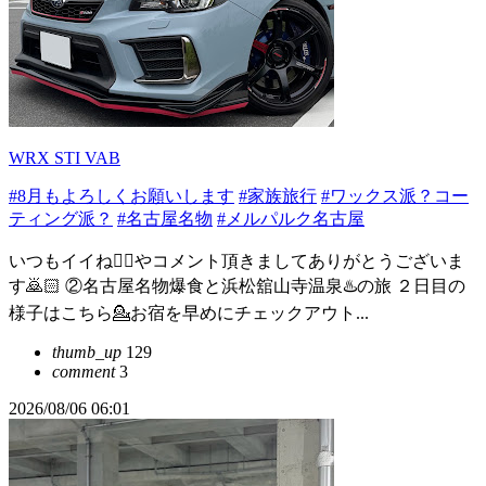
WRX STI VAB
#8月もよろしくお願いします
#家族旅行
#ワックス派？コー
ティング派？
#名古屋名物
#メルパルク名古屋
いつもイイね👍🏻やコメント頂きましてありがとうございま
す🙇🏻️ ②名古屋名物爆食と浜松舘山寺温泉♨️の旅 ２日目の
様子はこちら💁お宿を早めにチェックアウト...
thumb_up
129
comment
3
2026/08/06 06:01