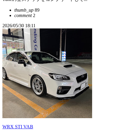
thumb_up
89
comment
2
2026/05/30 18:11
WRX STI VAB