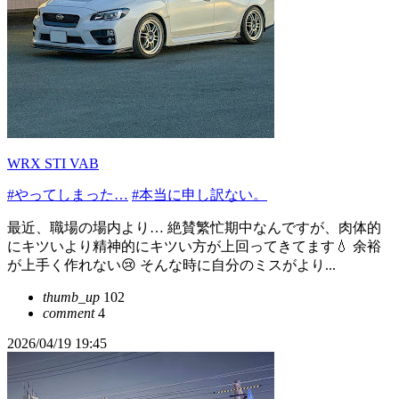
WRX STI VAB
#やってしまった…
#本当に申し訳ない。
最近、職場の場内より… 絶賛繁忙期中なんですが、肉体的
にキツいより精神的にキツい方が上回ってきてます💧 余裕
が上手く作れない😢 そんな時に自分のミスがより...
thumb_up
102
comment
4
2026/04/19 19:45