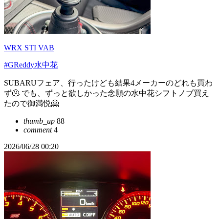
WRX STI VAB
#GReddy水中花
SUBARUフェア、行ったけども結果4メーカーのどれも買わ
ず🫠 でも、ずっと欲しかった念願の水中花シフトノブ買え
たので御満悦🤗
thumb_up
88
comment
4
2026/06/28 00:20