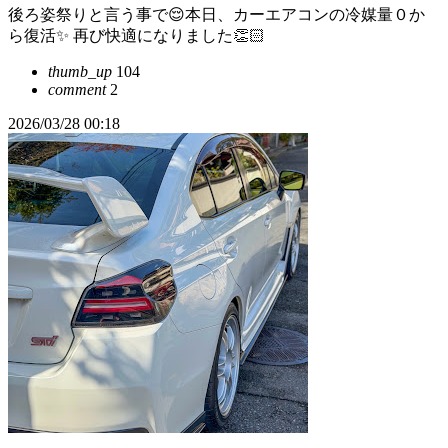
後ろ姿祭りと言う事で😌本日、カーエアコンの冷媒量０か
ら復活✨️ 再び快適になりました👏🏻
thumb_up
104
comment
2
2026/03/28 00:18