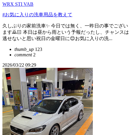
WRX STI VAB
#お気に入りの洗車用品を教えて
久しぶりの家前洗車✨️ 今日では無く、一昨日の事でござい
ます🙇🏻 本日は昼から雨という予報だったし、チャンスは
逃せないと思い祝日の金曜日に😌お気に入りの洗...
thumb_up
123
comment
2
2026/03/22 09:29