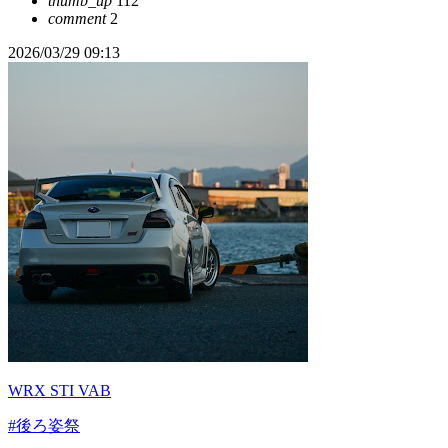
thumb_up
112
comment
2
2026/03/29 09:13
WRX STI VAB
#後ろ姿祭