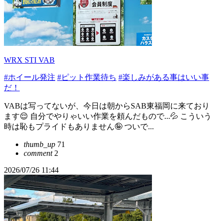
WRX STI VAB
#ホイール発注
#ピット作業待ち
#楽しみがある事はいい事
だ！
VABは写ってないが、今日は朝からSAB東福岡に来ており
ます😌 自分でやりゃいい作業を頼んだもので...💦 こういう
時は恥もプライドもありません🤪 ついで...
thumb_up
71
comment
2
2026/07/26 11:44