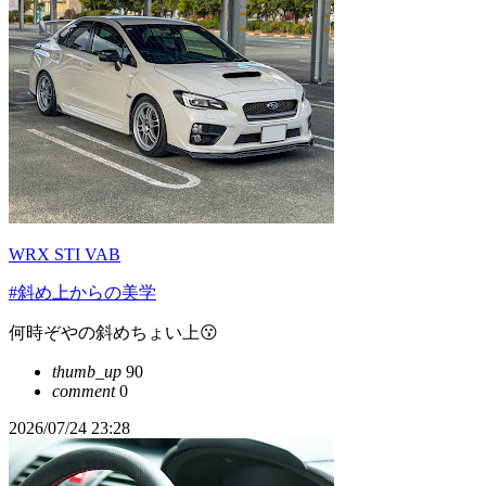
WRX STI VAB
#斜め上からの美学
何時ぞやの斜めちょい上😗
thumb_up
90
comment
0
2026/07/24 23:28