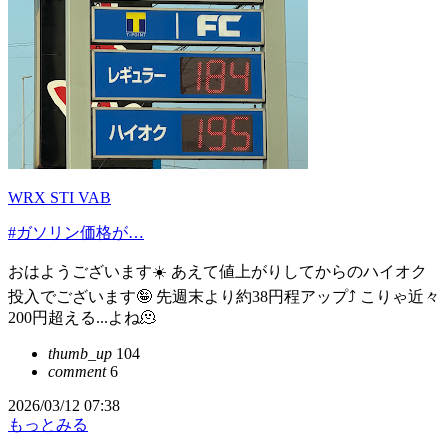
WRX STI VAB
#ガソリン価格が…
おはようございます☀️ あえて値上がりしてからのハイオク
投入でございます🤪 先週末より約38円程アップ⤴️ こりゃ近々
200円超える...よね🫠
thumb_up
104
comment
6
2026/03/12 07:38
もっとみる