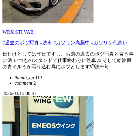
WRX STI VAB
#過去のボツ写真
#洗車
#ガソリン高騰中
#ガソリン代高い
日付けとしては昨日ですし、お題の過去のボツ写真と言う事
に😜 いつものスタンドで仕事終わりに洗車🧽 そして給油機
の青イルミが写り込む為にボツとします🫡洗車毎...
thumb_up
113
comment
2
2026/03/15 00:47