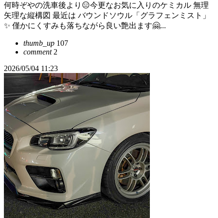
何時ぞやの洗車後より😑今更なお気に入りのケミカル 無理
矢理な縦構図 最近は バウンドソウル「グラフェンミスト」
✨️ 僅かにくすみも落ちながら良い艶出ます🤗...
thumb_up
107
comment
2
2026/05/04 11:23