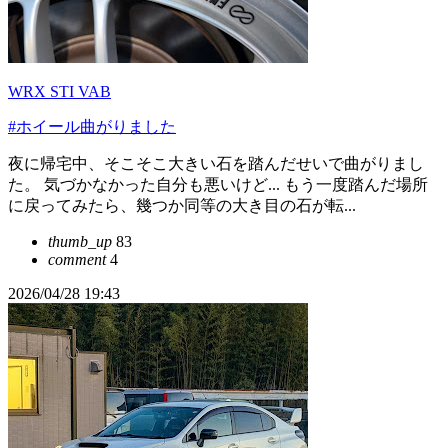
WRX STI VAB
#ホイール曲がりました
夜に帰宅中、そこそこ大きい石を踏んだせいで曲がりまし
た。 気づかなかった自分も悪いけど... もう一度踏んだ場所
に戻ってみたら、幾つか同等の大き目の石が転...
thumb_up
83
comment
4
2026/04/28 19:43