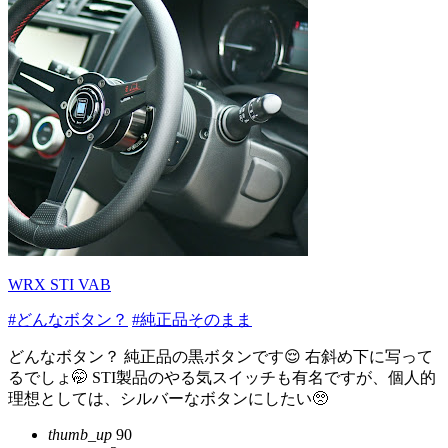
WRX STI VAB
#どんなボタン？
#純正品そのまま
どんなボタン？ 純正品の黒ボタンです😌 右斜め下に写って
るでしょ🤭 STI製品のやる気スイッチも有名ですが、個人的
理想としては、シルバーなボタンにしたい🥺︎
thumb_up
90