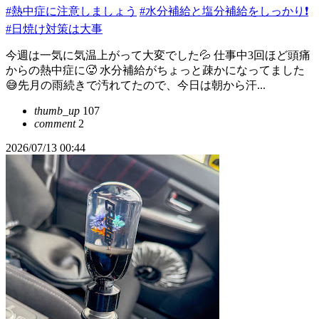
#熱中症に注意しましょう
#水分補給と塩分補給をしっかり❗️
#日焼け対策は大事
今週は一気に気温上がって大変でした💦 仕事中3回ほど頭痛
からの熱中症に🥵 水分補給がちょっと疎かになってました
😅先月の雨続きで汚れてたので、今日は朝から汗...
thumb_up
107
comment
2
2026/07/13 00:44