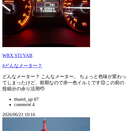
WRX STI VAB
#どんなメーター？
どんなメーター？ こんなメーター。 ちょっと色味が変わっ
てしまったけど、前期なので赤一色イルミです😌この前の
投稿分の余り活用🫡
thumb_up
87
comment
4
2026/06/21 10:16