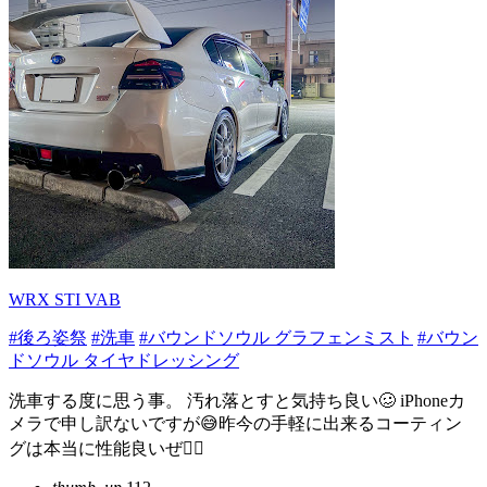
WRX STI VAB
#後ろ姿祭
#洗車
#バウンドソウル グラフェンミスト
#バウン
ドソウル タイヤドレッシング
洗車する度に思う事。 汚れ落とすと気持ち良い🥴 iPhoneカ
メラで申し訳ないですが😅昨今の手軽に出来るコーティン
グは本当に性能良いぜ︎︎👍🏻︎︎︎︎