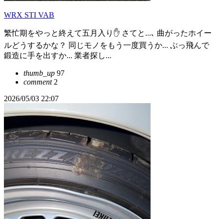
WRX STI VAB
繁忙期をやっと終えて五月入り✋ さてと...､ 曲がったホイー
ルどうするかな？ 同じモノをもう一度買うか... ぶっ飛んで
鍛造に手を出すか... 業者探し...
thumb_up
97
comment
2
2026/05/03 22:07