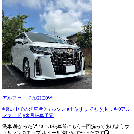
アルファード AGH30W
#暑い中での洗車
#ウィルソン
#手放すまでもう少し
#40アル
ファード
#来月納車予定
洗車 暑かった🥵 40アル納車前にもう一回洗ってあげようウ
ィルソンのモップ ホイール洗いやすかったです🛞