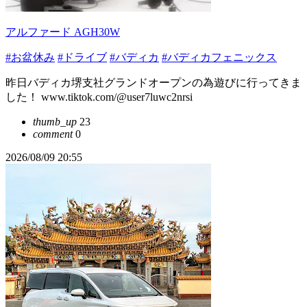
アルファード AGH30W
#お盆休み
#ドライブ
#バディカ
#バディカフェニックス
昨日バディカ堺支社グランドオープンの為遊びに行ってきま
した！ www.tiktok.com/@user7luwc2nrsi
thumb_up
23
comment
0
2026/08/09 20:55