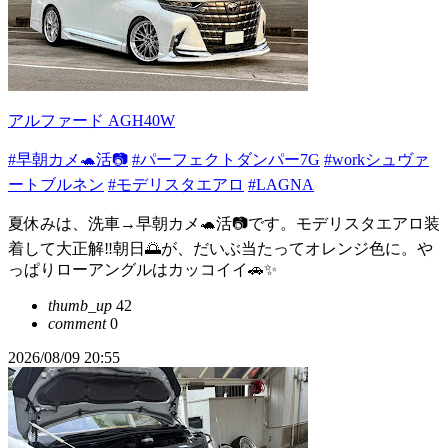
アルファード AGH40W
#早朝カメ🐢活📷
#パーフェクトダンパー7G
#workシュヴァ
ートブルネン
#モデリスタエアロ
#LAGNA
夏休みは、洗車→早朝カメ🐢活📷です。モデリスタエアロ装
着して大正解‼️朝日🌅が、だいぶ当たってオレンジ色に。や
っぱりローアングルはカッコイイ🚗✨
thumb_up
42
comment
0
2026/08/09 20:55