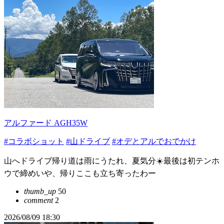
アルファード AGH35W
#コラボショット
#山ドライブ
#オデとアルでおでかけ
山へドライブ帰り道は雨にうたれ、夏気分☀️最後は初テンホ
ウで締めいや、帰りここも立ち寄ったわー
thumb_up
50
comment
2
2026/08/09 18:30