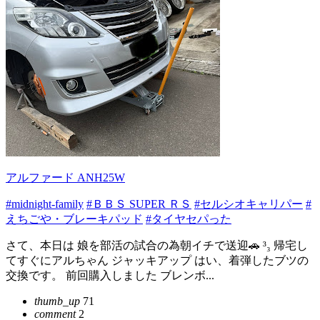
アルファード ANH25W
#midnight-family
#ＢＢＳ SUPER ＲＳ
#セルシオキャリパー
#
えちごや・ブレーキパッド
#タイヤセパった
さて、本日は 娘を部活の試合の為朝イチで送迎🚗 ³₃ 帰宅し
てすぐにアルちゃん ジャッキアップ はい、着弾したブツの
交換です。 前回購入しました ブレンボ...
thumb_up
71
comment
2