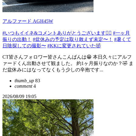
アルファード AGH45W
#いつもイイネ&コメントありがとうございます🙇‍♂️
#一ヶ月
振りの出動！
#盆休みの予定は取り敢えず未定〜！
#暑くて
日陰探しての撮影〜
#KKに変更されていた🤣
CT皆さんフォロワー皆さんこんばんは😁 本日久々にアルフ
ァードくん出動させて観ました。 約1ヶ月振りなのか？🤣 ま
だ盆休みにはなってなくもう少しの辛抱です...
thumb_up
83
comment
4
2026/08/09 19:05