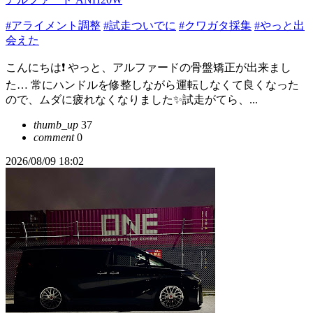
#アライメント調整
#試走ついでに
#クワガタ採集
#やっと出
会えた
こんにちは❗️ やっと、アルファードの骨盤矯正が出来まし
た… 常にハンドルを修整しながら運転しなくて良くなった
ので、ムダに疲れなくなりました✨試走がてら、...
thumb_up
37
comment
0
2026/08/09 18:02