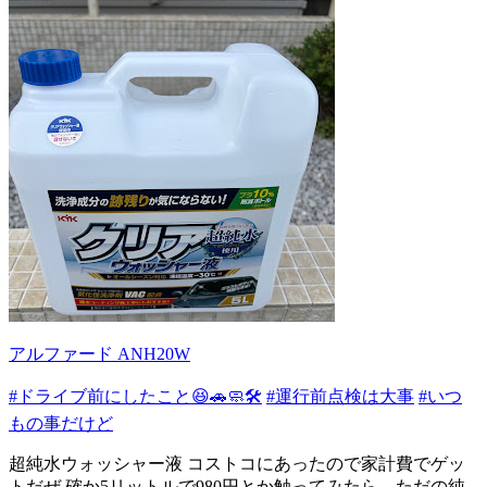
アルファード ANH20W
#ドライブ前にしたこと😆🚗🧼🛠️
#運行前点検は大事
#いつ
もの事だけど
超純水ウォッシャー液 コストコにあったので家計費でゲッ
トだぜ 確か5リットルで980円とか触ってみたら、ただの純