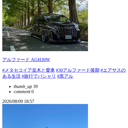
アルファード AGH30W
#メタセコイア並木と愛車
#30アルファード後期
#エアサスの
ある生活
#旅行でパシャリ
#黒アル
thumb_up
39
comment
0
2026/08/09 18:57