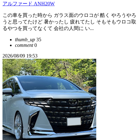
アルファード ANH20W
この車を買った時から ガラス面のウロコが 酷く やろうやろ
うと思ってたけど 暑かったし 疲れてたし そもそもウロコ取
るやつを買ってなくて 会社の人間に い...
thumb_up
35
comment
0
2026/08/09 19:53