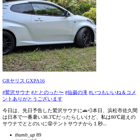
GRヤリス GXPA16
#鷲沢サウナ
#ととのった〜
#仙巌の滝
#いつもいいね＆コメ
ントありがとうございます
今日は、先日予告した鷲沢サウナに🚗💨本日、浜松市佐久間
は日本で一番暑い38.3℃だったらしいけど、私は80℃超えの
サウナでととのいに😝テントサウナから１秒...
thumb_up
89