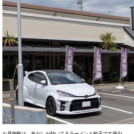
お昼御飯は、魚だしが効いてるラーメンと餃子です😁👍