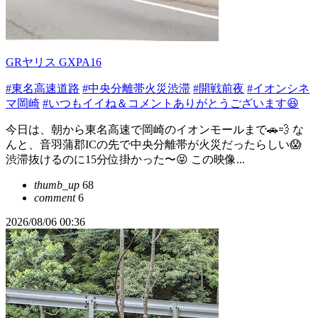
GRヤリス GXPA16
#東名高速道路
#中央分離帯火災渋滞
#開戦前夜
#イオンシネ
マ岡崎
#いつもイイね＆コメントありがとうございます😆
今日は、朝から東名高速で岡崎のイオンモールまで🚗💨 な
んと、音羽蒲郡ICの先で中央分離帯が火災だったらしい😱
渋滞抜けるのに15分位掛かった〜😝 この映像...
thumb_up
68
comment
6
2026/08/06 00:36