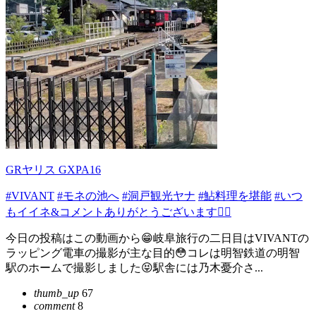
GRヤリス GXPA16
#VIVANT
#モネの池へ
#洞戸観光ヤナ
#鮎料理を堪能
#いつ
もイイネ&コメントありがとうございます🙇‍♂️
今日の投稿はこの動画から😁岐阜旅行の二日目はVIVANTの
ラッピング電車の撮影が主な目的😳コレは明智鉄道の明智
駅のホームで撮影しました😝駅舎には乃木憂介さ...
thumb_up
67
comment
8