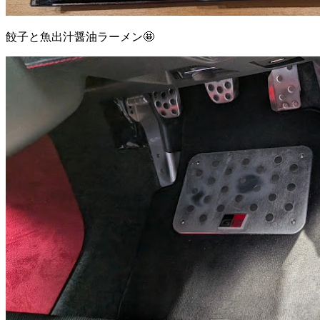
餃子と魚出汁醤油ラーメン🤩