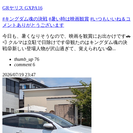
GRヤリス GXPA16
#キングダム魂の決戦
#暑い時は映画観賞
#いつもいいね＆コ
メントありがとうございます
今日も、暑くなりそうなので、映画を観賞にお出かけです🚗
💨 クルマは立駐で日除けです😝観たのはキングダム魂の決
戦😝新しい登場人物が沢山過ぎて、覚えられない😱...
thumb_up
76
comment
6
2026/07/19 23:47