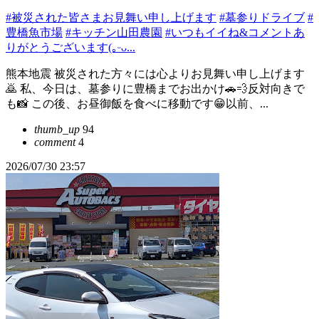
#被災された皆さまお見舞い申し上げます
#墓参りドライブ
#
豊橋魚市場
#キッチン山田農園
#いつもイイね&コメントあ
りがとうございます(｡ᵕᴗ...
熊本地震 被災された方々には心よりお見舞い申し上げます
🙇 私、今日は、墓参りに豊橋までお出かけ🚗💨反対向きで
も📸 この後、お昼御飯を食べに移動です😁以前、...
thumb_up
94
comment
4
2026/07/30 23:57