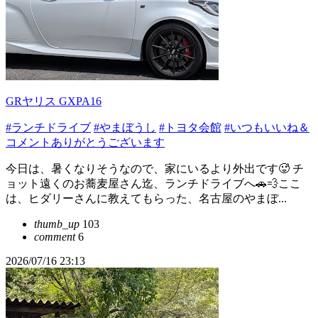
GRヤリス GXPA16
#ランチドライブ
#やまぼうし
#トヨタ会館
#いつもいいね＆
コメントありがとうございます
今日は、暑くなりそうなので、家にいるより外出です🥵 チ
ョット遠くのお蕎麦屋さん迄、ランチドライブへ🚗💨ここ
は、ヒダリーさんに教えてもらった、名古屋のやまぼ...
thumb_up
103
comment
6
2026/07/16 23:13