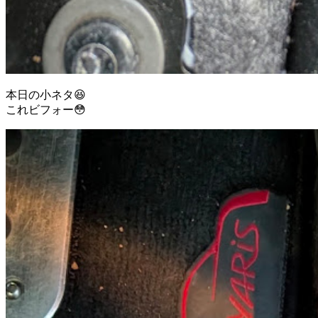
本日の小ネタ😆
これビフォー😳