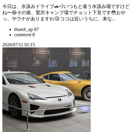
今日は、水汲みドライブ🚗💨いつもと違う水汲み場ですけど
ね〜😆その後、鷲沢キャンプ場でチョット下見です😳おや
っ、サウナがありますわ🧐 ココは近いうちに、来な...
thumb_up
87
comment
8
2026/07/11 01:15