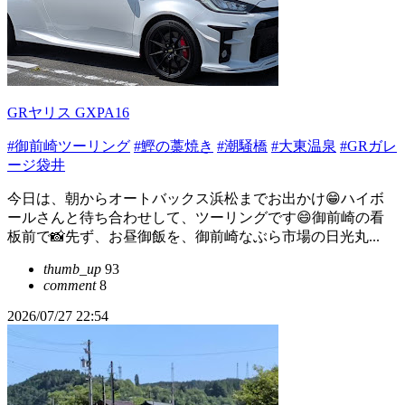
GRヤリス GXPA16
#御前崎ツーリング
#鰹の藁焼き
#潮騒橋
#大東温泉
#GRガレ
ージ袋井
今日は、朝からオートバックス浜松までお出かけ😁ハイボ
ールさんと待ち合わせして、ツーリングです😄御前崎の看
板前で📸先ず、お昼御飯を、御前崎なぶら市場の日光丸...
thumb_up
93
comment
8
2026/07/27 22:54