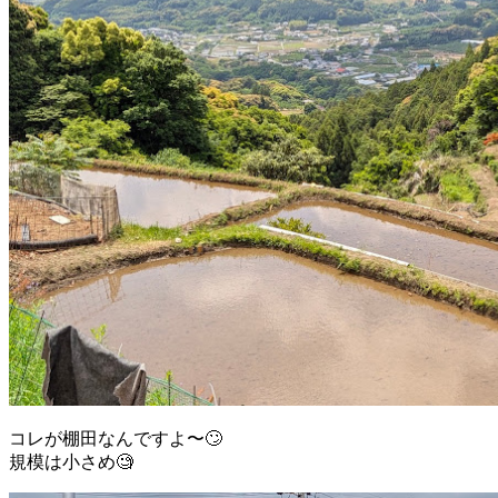
コレが棚田なんですよ〜🙄
規模は小さめ🧐