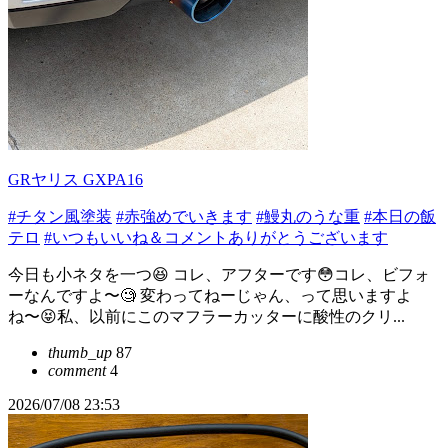
GRヤリス GXPA16
#チタン風塗装
#赤強めでいきます
#鰻丸のうな重
#本日の飯
テロ
#いつもいいね＆コメントありがとうございます
今日も小ネタを一つ😆 コレ、アフターです😳コレ、ビフォ
ーなんですよ〜🧐 変わってねーじゃん、って思いますよ
ね〜😝私、以前にこのマフラーカッターに酸性のクリ...
thumb_up
87
comment
4
2026/07/08 23:53