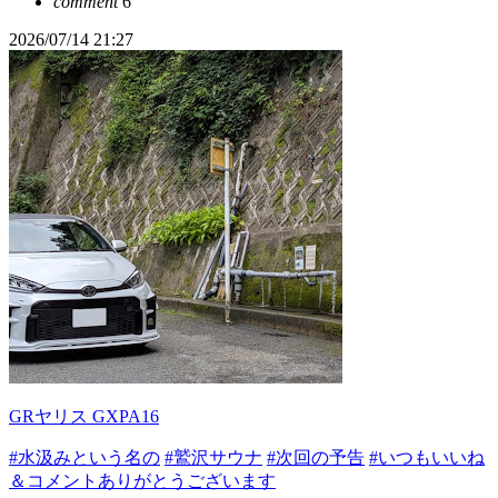
comment
6
2026/07/14 21:27
GRヤリス GXPA16
#水汲みという名の
#鷲沢サウナ
#次回の予告
#いつもいいね
＆コメントありがとうございます