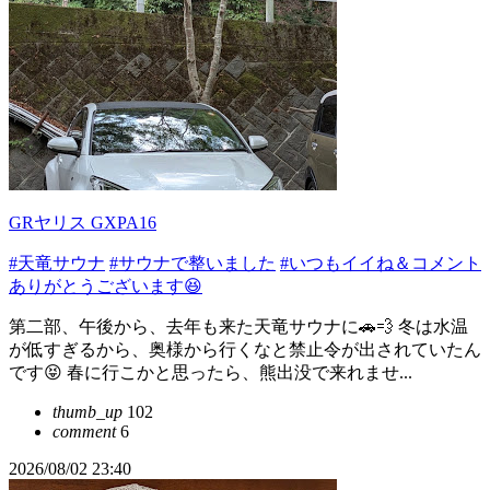
GRヤリス GXPA16
#天竜サウナ
#サウナで整いました
#いつもイイね＆コメント
ありがとうございます😆
第二部、午後から、去年も来た天竜サウナに🚗💨 冬は水温
が低すぎるから、奥様から行くなと禁止令が出されていたん
です😝 春に行こかと思ったら、熊出没で来れませ...
thumb_up
102
comment
6
2026/08/02 23:40