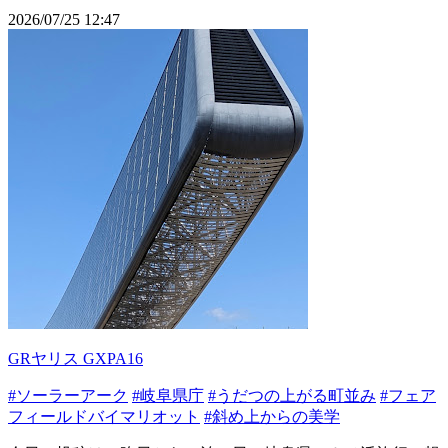
2026/07/25 12:47
GRヤリス GXPA16
#ソーラーアーク
#岐阜県庁
#うだつの上がる町並み
#フェア
フィールドバイマリオット
#斜め上からの美学