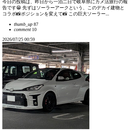
今日の投稿は、昨日から一泊二日で岐阜県にカメ活旅行の報
告です😁 先ずはソーラーアークという、このデカイ建物と
コラボ📸ポジションを変えて📸 この巨大ソーラー...
thumb_up
87
comment
10
2026/07/25 00:59