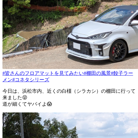
#皆さんのフロアマットを見てみたい
#棚田の風景
#餃子ラー
メン
#コネタシリーズ
今日は、浜松市内、近くの白橿（シラカシ）の棚田に行って
来ました😝
道が細くてヤバイよ😱