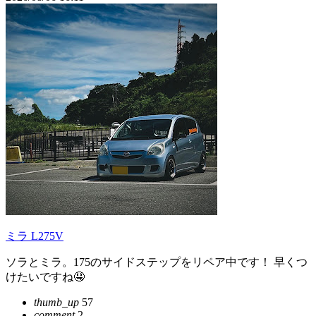
ミラ L275V
ソラとミラ。175のサイドステップをリペア中です！ 早くつ
けたいですね🤤
thumb_up
57
comment
2