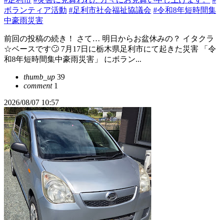
ボランティア活動
#足利市社会福祉協議会
#令和8年短時間集
中豪雨災害
前回の投稿の続き！ さて… 明日からお盆休みの？ イタクラ
☆ベースです🙄 7月17日に栃木県足利市にて起きた災害 「令
和8年短時間集中豪雨災害」 にボラン...
thumb_up
39
comment
1
2026/08/07 10:57