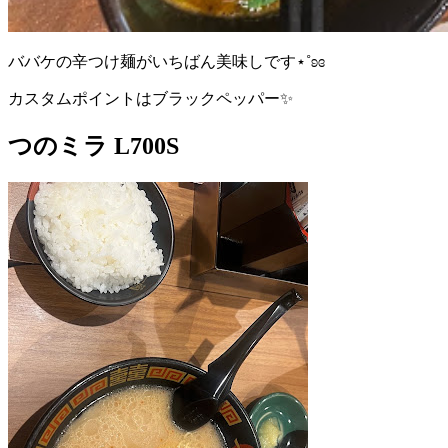
ババケの辛つけ麺がいちばん美味しです⋆˚ʚɞ
カスタムポイントはブラックペッパー✨️
つのミラ L700S