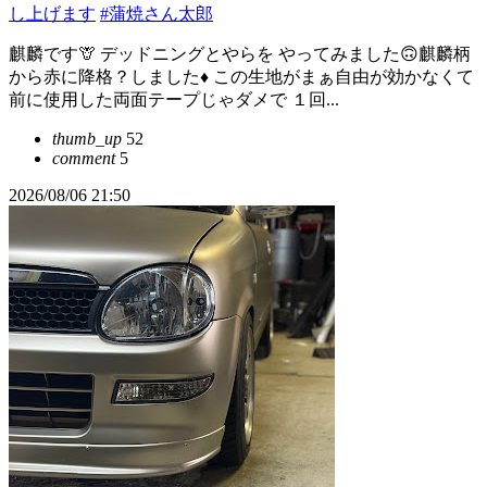
し上げます
#蒲焼さん太郎
麒麟です🦒 デッドニングとやらを やってみました🙃麒麟柄
から赤に降格？しました♦️ この生地がまぁ自由が効かなくて
前に使用した両面テープじゃダメで １回...
thumb_up
52
comment
5
2026/08/06 21:50