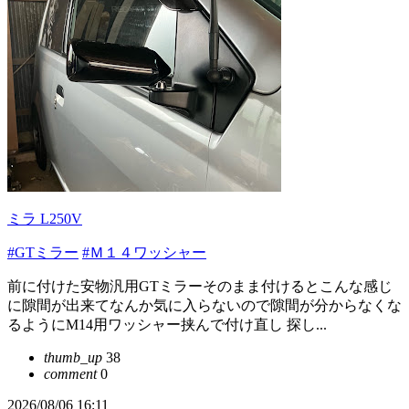
ミラ L250V
#GTミラー
#Ｍ１４ワッシャー
前に付けた安物汎用GTミラーそのまま付けるとこんな感じ
に隙間が出来てなんか気に入らないので隙間が分からなくな
るようにM14用ワッシャー挟んで付け直し 探し...
thumb_up
38
comment
0
2026/08/06 16:11