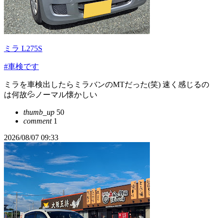
ミラ L275S
#車検です
ミラを車検出したらミラバンのMTだった(笑) 速く感じるの
は何故💦ノーマル懐かしい
thumb_up
50
comment
1
2026/08/07 09:33