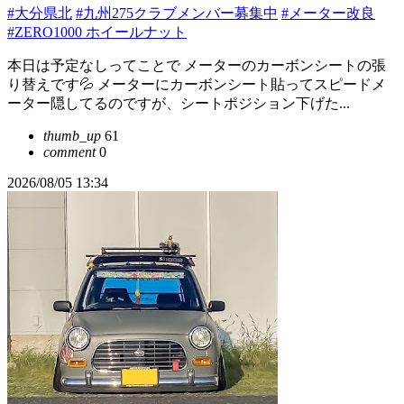
#大分県北
#九州275クラブメンバー募集中
#メーター改良
#ZERO1000 ホイールナット
本日は予定なしってことで メーターのカーボンシートの張
り替えです💦 メーターにカーボンシート貼ってスピードメ
ーター隠してるのですが、シートポジション下げた...
thumb_up
61
comment
0
2026/08/05 13:34