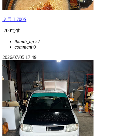
ミラ L700S
l700です
thumb_up
27
comment
0
2026/07/05 17:49