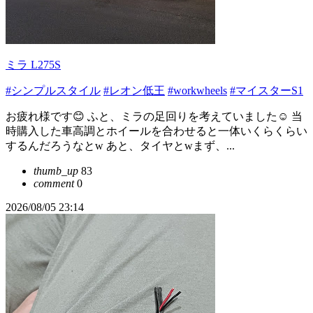
ミラ L275S
#シンプルスタイル
#レオン低王
#workwheels
#マイスターS1
お疲れ様です😊 ふと、ミラの足回りを考えていました☺️ 当
時購入した車高調とホイールを合わせると一体いくらくらい
するんだろうなとw あと、タイヤとwまず、...
thumb_up
83
comment
0
2026/08/05 23:14