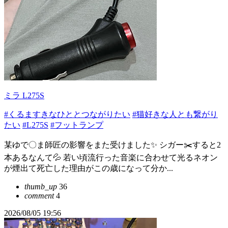
ミラ L275S
#くるますきなひととつながりたい
#猫好きな人とも繋がり
たい
#L275S
#フットランプ
某ゆで〇ま師匠の影響をまた受けました✨️ シガー✂️すると2
本あるなんて💦 若い頃流行った音楽に合わせて光るネオン
が煙出て死亡した理由がこの歳になって分か...
thumb_up
36
comment
4
2026/08/05 19:56