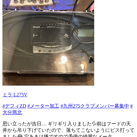
ミラ L275V
#デフィZD
#メーター加工
#九州275クラブメンバー募集中
#
大分県北
思い立ったが吉日… ギリギリ入りました💦前はフードの天
井から吊り下げていたので、落ちてこないようにビス打って
ました😂 穴あきは嫌ですので予備の綺麗なメータ...