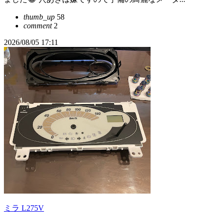
thumb_up
58
comment
2
2026/08/05 17:11
ミラ L275V