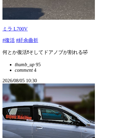
ミラ L700V
#復活
#紆余曲折
何とか復活❗そしてドアノブが割れる🤣
thumb_up
95
comment
4
2026/08/05 10:30