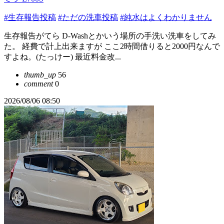
#生存報告投稿
#ただの洗車投稿
#純水はよくわかりません
生存報告がてら D-Washとかいう場所の手洗い洗車をしてみ
た。 経費で計上出来ますが ここ2時間借りると2000円なんで
すよね。(たっけー) 最近料金改...
thumb_up
56
comment
0
2026/08/06 08:50