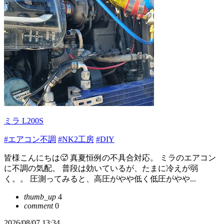
ミラ L200S
#エアコン不調
#NK2工房
#DIY
皆様こんにちは🥵 真夏恒例の不具合対応。 ミラのエアコン
に不調の気配。 普段は効いているが、たまに冷えが弱
く。。 圧測ってみると、高圧がやや低く低圧がやや...
thumb_up
4
comment
0
2026/08/07 13:34