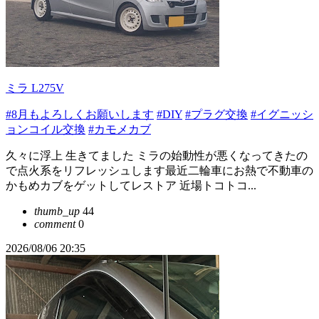
ミラ L275V
#8月もよろしくお願いします
#DIY
#プラグ交換
#イグニッシ
ョンコイル交換
#カモメカブ
久々に浮上 生きてました ミラの始動性が悪くなってきたの
で点火系をリフレッシュします最近二輪車にお熱で不動車の
かもめカブをゲットしてレストア 近場トコトコ...
thumb_up
44
comment
0
2026/08/06 20:35