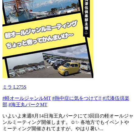
ミラ L275S
#軽オールジャンルMT
#熱中症に気をつけて!!
#弍漆伍倶楽
部
#海王丸パークMT
いよいよ来週8月14日海王丸パークにて3回目の軽オールジャ
ンルミーティング開催します。☺️✨ 各地方でもイベントや
ミーティング開催されてますが、やはり暑い...