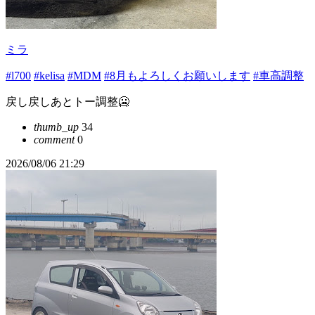
ミラ
#l700
#kelisa
#MDM
#8月もよろしくお願いします
#車高調整
戻し戻しあとトー調整🥶
thumb_up
34
comment
0
2026/08/06 21:29