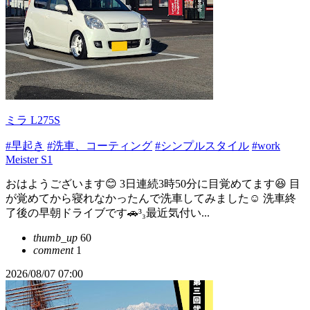
ミラ L275S
#早起き
#洗車、コーティング
#シンプルスタイル
#work
Meister S1
おはようございます😊 3日連続3時50分に目覚めてます😆 目
が覚めてから寝れなかったんで洗車してみました☺️ 洗車終
了後の早朝ドライブです🚗³₃最近気付い...
thumb_up
60
comment
1
2026/08/07 07:00