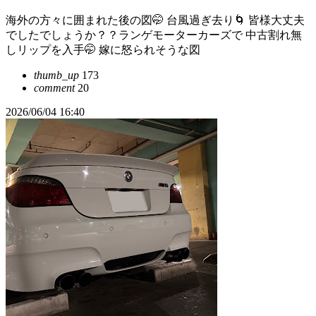
海外の方々に囲まれた後の図🤭 台風過ぎ去り🌀 皆様大丈夫
でしたでしょうか？？ランゲモーターカーズで 中古割れ無
しリップを入手🤭 嫁に怒られそうな図
thumb_up
173
comment
20
2026/06/04 16:40