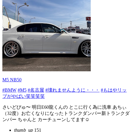
M5 NB50
#BMW
#M5
#名古屋
#壊れませんように・・・
#もはやリッ
プがやばい笑笑笑笑
さいどびゅ〜 明日E60龍くんの とこに行く為に洗車 あちぃ
（32度）お亡くなりになったトランクダンパー新トランクダ
ンパー ちゃんと カーチューンしてます☺️
thumb_up
151