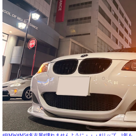
#BMW
#M5
#名古屋
#壊れませんように・・・
#リップ、1年も