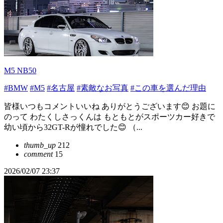
M5 NB50
#BMW
#M5
#名古屋
#素敵なお写真
#この車を選んだ理由
皆様いつもコメントいいね ありがとうございます😊 お題に
のって わたくしさっくんは もともとがスポーツカー好きで
幼い頃から32GT-Rが憧れでした😊 （...
thumb_up
212
comment
15
2026/02/07 23:37