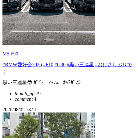
M5 F90
#BMW愛好会2026
#F10
#G90
#黒い三連星
#おひさしぶりで
す
黒い三連星😎 ｶﾞｲｱ、ﾏｯｼｭ、ｵﾙﾃｶﾞ🙄
thumb_up
79
comment
4
2026/08/05 18:51