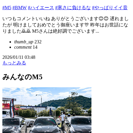
#M5
#BMW
#ハイエース
#寒さに負けるな
#やっぱりイイ音
いつもコメントいいね ありがとうございます😊😊 遅れまし
たが 明けましておめでとう御座います🎊 昨年はお世話にな
りました🙇🙇 M5さんは絶好調でございます...
thumb_up
232
comment
14
2026/01/11 03:48
もっとみる
みんなのM5