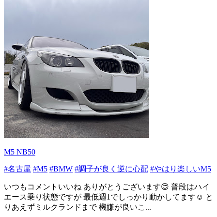
M5 NB50
#名古屋
#M5
#BMW
#調子が良く逆に心配
#やはり楽しいM5
いつもコメントいいね ありがとうございます😊 普段はハイ
エース乗り状態ですが 最低週1でしっかり動かしてます☺️ と
りあえずミルクランドまで 機嫌が良いこ...