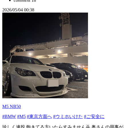
comment
18
2026/05/04 00:38
M5 NB50
#BMW
#M5
#東京方面へ
#ウミホいけた
#ご安全に
珍しく連投 飽きてる方いたらすみません🙇 奥さんの用事が