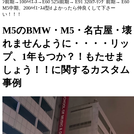
ﾝ前期→100ﾊｲｴ-ｽ→E60 525i前期→ E91 320iﾂ-ﾘﾝｸﾞ前期→ E60
M5中期、200ﾊｲｴｰｽ4型d よかったら仲良くして下さー
い！！！
M5のBMW・M5・名古屋・壊
れませんように・・・・リッ
プ、1年もつか？！もたせま
しょう！！に関するカスタム
事例