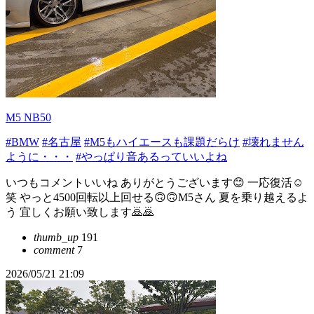
M5 NB50
#BMW
#名古屋
#M5もハイエースも課題だらけ
#壊れません
ように・・・
#やっぱり音あるっていいよね
いつもコメントいいね ありがとうございます😊 一応復活☺️
笑 やっと4500回転以上回せる🙃🙃M5さん 夏を乗り越えるよ
う 宜しくお願い致します🙇🙇
thumb_up
191
comment
7
2026/05/21 21:09