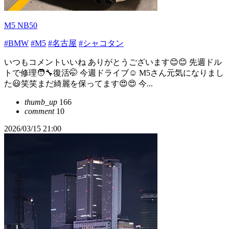
M5 NB50
#BMW
#M5
#名古屋
#シャコタン
いつもコメントいいね ありがとうございます😊😊 先週ドル
トで修理🧑‍🔧復活🤭 今週ドライブ☺️ M5さん元気になりまし
た😃笑笑まだ綺麗を保ってます😍😍 今...
thumb_up
166
comment
10
2026/03/15 21:00