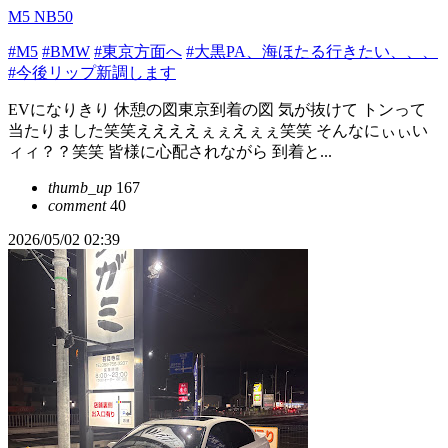
M5 NB50
#M5
#BMW
#東京方面へ
#大黒PA、海ほたる行きたい、、、
#今後リップ新調します
EVになりきり 休憩の図東京到着の図 気が抜けて トンって
当たりました笑笑ええええぇぇえぇぇ笑笑 そんなにぃぃい
ィィ？？笑笑 皆様に心配されながら 到着と...
thumb_up
167
comment
40
2026/05/02 02:39