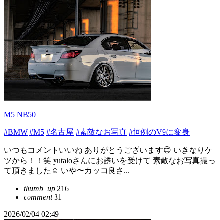
M5 NB50
#BMW
#M5
#名古屋
#素敵なお写真
#恒例のV9に変身
いつもコメントいいね ありがとうございます😊 いきなりケ
ツから！！笑 yutaloさんにお誘いを受けて 素敵なお写真撮っ
て頂きました☺️ いや〜カッコ良さ...
thumb_up
216
comment
31
2026/02/04 02:49