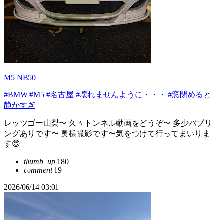
M5 NB50
#BMW
#M5
#名古屋
#壊れませんように・・・
#窓閉めると
静かすぎ
レッツゴー山梨〜 久々トンネル動画をどうぞ〜 多少バブリ
ングありです〜 奥様撮影です〜気をつけて行ってまいりま
す😍
thumb_up
180
comment
19
2026/06/14 03:01