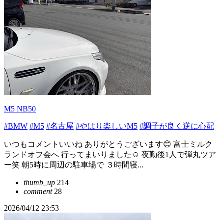
M5 NB50
#BMW
#M5
#名古屋
#やはり楽しいM5
#調子が良く逆に心配
いつもコメントいいね ありがとうございます😊 富士ミルク
ランドオフ会へ 行ってまいりました☺️ 夜勤後1人で弾丸ツア
ー笑 朝5時に周辺の駐車場で ３時間寝...
thumb_up
214
comment
28
2026/04/12 23:53