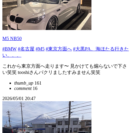
M5 NB50
#BMW
#名古屋
#M5
#東京方面へ
#大黒PA、海ほたる行きた
い、、、
これから東京方面へ走ります〜 見かけても煽らないで下さ
い笑笑 tooshiさんパクリましたすみません笑笑
thumb_up
161
comment
16
2026/05/01 20:47