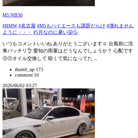
M5 NB50
#BMW
#名古屋
#M5もハイエースも課題だらけ
#壊れません
ように・・・
#5月なのに暑い😲💦
いつもコメントいいね ありがとうございます☺️ 台風前に洗
車バッチリ👌 愛知の雨量はどうなんでしょうか？ 心配です
🫤🫤オイル交換して 暗くて気になってた ...
thumb_up
173
comment
10
2026/06/02 03:27