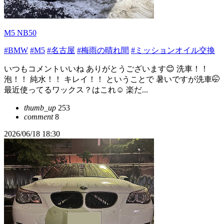
M5 NB50
#BMW
#M5
#名古屋
#梅雨の晴れ間
#ミッションオイル交換
いつもコメントいいね ありがとうございます😊 洗車！！
泡！！ 純水！！ キレイ！！ ということで 暑いですが洗車🤭
最近使ってるワックス？はこれ☺️ 楽だ...
thumb_up
253
comment
8
2026/06/18 18:30