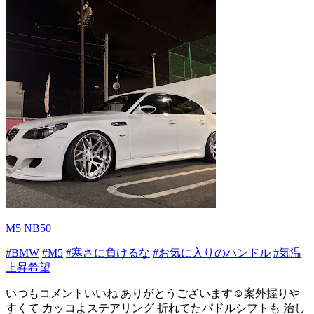
M5 NB50
#BMW
#M5
#寒さに負けるな
#お気に入りのハンドル
#気温
上昇希望
いつもコメントいいね ありがとうございます☺️案外握りや
すくて カッコよステアリング 折れてたパドルシフトも 治し