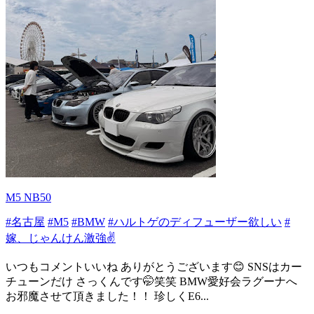
M5 NB50
#名古屋
#M5
#BMW
#ハルトゲのディフューザー欲しい
#
嫁、じゃんけん激強✌️
いつもコメントいいね ありがとうございます😊 SNSはカー
チューンだけ さっくんです🤭笑笑 BMW愛好会ラグーナへ
お邪魔させて頂きました！！ 珍しくE6...