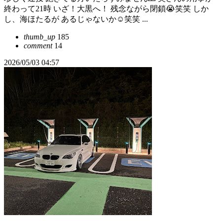
終わって21時 いざ！大黒へ！ 残念ながら閉鎖😭笑笑 しか
し、海ほたるが あるじゃないか☺️笑笑 ...
thumb_up
185
comment
14
2026/05/03 04:57