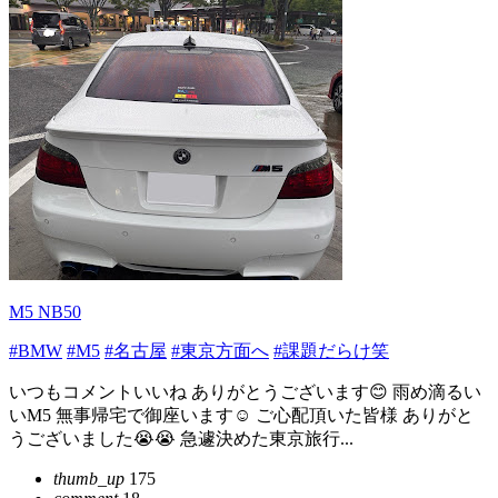
M5 NB50
#BMW
#M5
#名古屋
#東京方面へ
#課題だらけ笑
いつもコメントいいね ありがとうございます😊 雨め滴るい
いM5 無事帰宅で御座います☺️ ご心配頂いた皆様 ありがと
うございました😭😭 急遽決めた東京旅行...
thumb_up
175