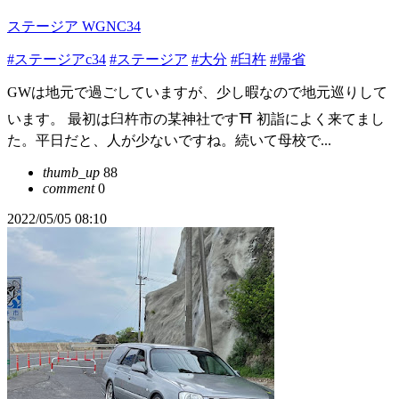
ステージア WGNC34
#ステージアc34
#ステージア
#大分
#臼杵
#帰省
GWは地元で過ごしていますが、少し暇なので地元巡りして
います。 最初は臼杵市の某神社です⛩ 初詣によく来てまし
た。平日だと、人が少ないですね。続いて母校で...
thumb_up
88
comment
0
2022/05/05 08:10