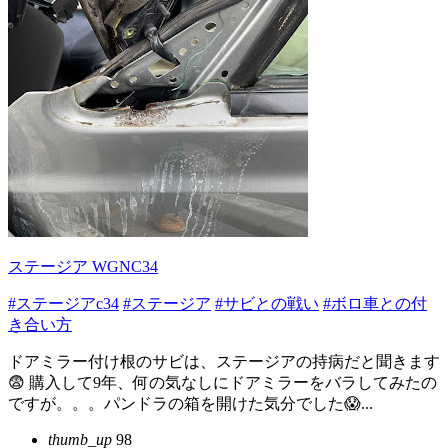
ステージア WGNC34
#ステージアc34
#ステージア
#サビとの戦い
#ボロ車との付
き合い方
ドアミラー付け根のサビは、ステージアの持病だと聞きます
😨 購入して9年、何の気なしにドアミラーをバラしてみたの
ですが。。。パンドラの箱を開けた気分でした😱...
thumb_up
98