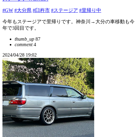
#GW
#大分県
#臼杵市
#ステージア
#里帰り中
今年もステージアで里帰りです。神奈川→大分の車移動も今
年で3回目です。
thumb_up
87
comment
4
2024/04/28 19:02