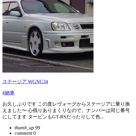
ステージア WGNC34
#納車
お久しぶりです この度レヴォーグからステージアに乗り換
えました〜 心残りありまくりなので、ナンバーは同じ番号
にしてます タービンもGT-RSだったりして色...
thumb_up
99
comment
0