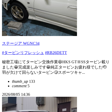
ステージア WGNC34
#タービンリフレッシュ
#RB26DETT
秘密工場にてタービン交換作業😆HKS GTⅢSSタービン載り
ました😁完成楽しみです😁純正タービンお疲れ様でした🫡
羽が欠けて回らないタービン🥲スポーツキャ...
thumb_up
133
comment
5
2026/08/05 14:36