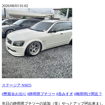
2026/08/03 01:02
ステージア NM35
#懇親会お泊り
#静岡県プチツー
#呑みすぎ
#梅雨明け間近？
先日の静岡県プチツーの追加（笑）やっとアップ🆙出来まし