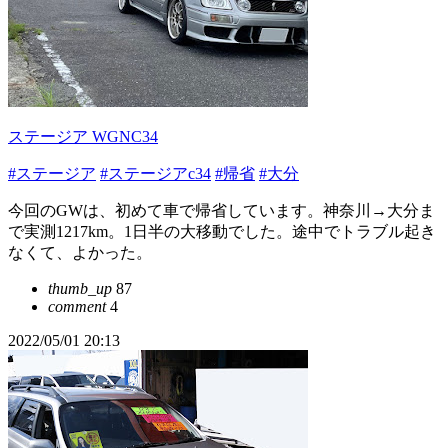
ステージア WGNC34
#ステージア
#ステージアc34
#帰省
#大分
今回のGWは、初めて車で帰省しています。神奈川→大分ま
で実測1217km。1日半の大移動でした。途中でトラブル起き
なくて、よかった。
thumb_up
87
comment
4
2022/05/01 20:13