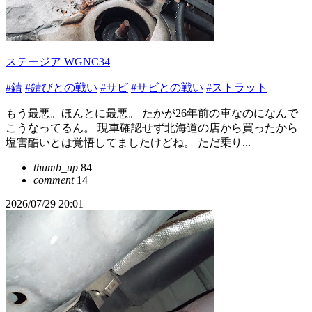
ステージア WGNC34
#錆
#錆びとの戦い
#サビ
#サビとの戦い
#ストラット
もう最悪。ほんとに最悪。 たかが26年前の車なのになんで
こうなってるん。 現車確認せず北海道の店から買ったから
塩害酷いとは覚悟してましたけどね。 ただ乗り...
thumb_up
84
comment
14
2026/07/29 20:01