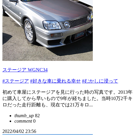
ステージア WGNC34
#ステージア
#好きな車に乗れる幸せ
#むかしに浸って
初めて車屋にステージアを見に行った時の写真です。2013年
に購入してから早いもので9年が経ちました。当時10万2千キ
ロだった走行距離も、現在では21万キロ...
thumb_up
82
comment
0
2022/04/02 23:56