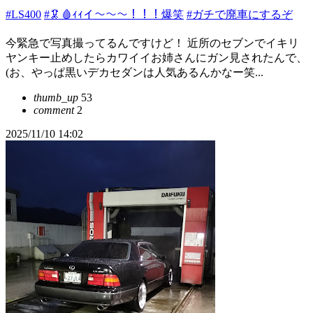
#LS400
#🦑🩸ｨｨイ〜〜〜！！！爆笑
#ガチで廃車にするぞ
今緊急で写真撮ってるんですけど！ 近所のセブンでイキリ
ヤンキー止めしたらカワイイお姉さんにガン見されたんで、
(お、やっぱ黒いデカセダンは人気あるんかなー笑...
thumb_up
53
comment
2
2025/11/10 14:02