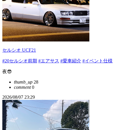
セルシオ UCF21
#20セルシオ前期
#エアサス
#愛車紹介
#イベント仕様
夜😎
thumb_up
28
comment
0
2026/08/07 23:29