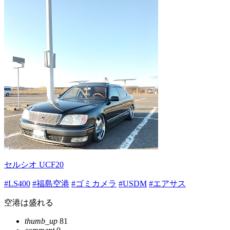
セルシオ UCF20
#LS400
#福島空港
#ゴミカメラ
#USDM
#エアサス
空港は盛れる
thumb_up
81