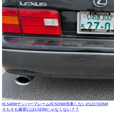
#LS400
#ナンバーフレーム
#USDM
#洗車しないのはUSDM
#
そもそも厳密にはUSDMじゃなくない？？