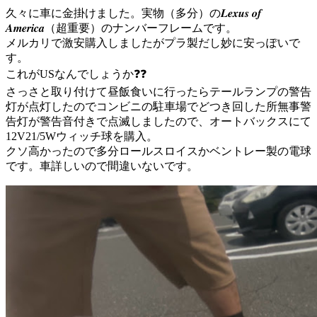
久々に車に金掛けました。実物（多分）の𝑳𝒆𝒙𝒖𝒔 𝒐𝒇
𝑨𝒎𝒆𝒓𝒊𝒄𝒂（超重要）のナンバーフレームです。
メルカリで激安購入しましたがプラ製だし妙に安っぽいで
す。
これがUSなんでしょうか❓❓
さっさと取り付けて昼飯食いに行ったらテールランプの警告
灯が点灯したのでコンビニの駐車場でどつき回した所無事警
告灯が警告音付きで点滅しましたので、オートバックスにて
12V21/5Wウィッチ球を購入。
クソ高かったので多分ロールスロイスかベントレー製の電球
です。車詳しいので間違いないです。