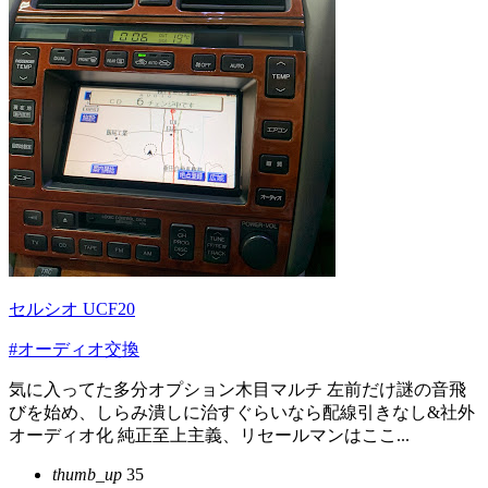
セルシオ UCF20
#オーディオ交換
気に入ってた多分オプション木目マルチ 左前だけ謎の音飛
びを始め、しらみ潰しに治すぐらいなら配線引きなし&社外
オーディオ化 純正至上主義、リセールマンはここ...
thumb_up
35