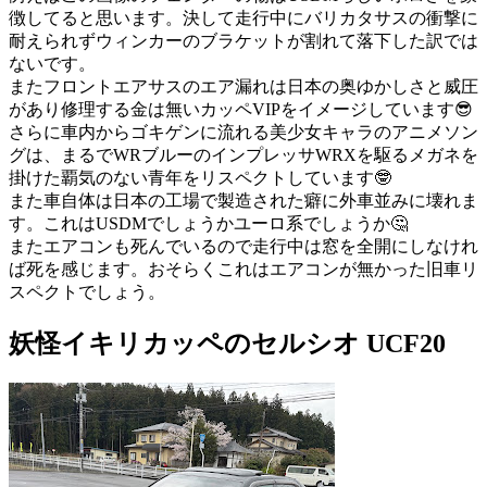
徴してると思います。決して走行中にバリカタサスの衝撃に
耐えられずウィンカーのブラケットが割れて落下した訳では
ないです。
またフロントエアサスのエア漏れは日本の奥ゆかしさと威圧
があり修理する金は無いカッペVIPをイメージしています😎
さらに車内からゴキゲンに流れる美少女キャラのアニメソン
グは、まるでWRブルーのインプレッサWRXを駆るメガネを
掛けた覇気のない青年をリスペクトしています🤓
また車自体は日本の工場で製造された癖に外車並みに壊れま
す。これはUSDMでしょうかユーロ系でしょうか🤔
またエアコンも死んでいるので走行中は窓を全開にしなけれ
ば死を感じます。おそらくこれはエアコンが無かった旧車リ
スペクトでしょう。
妖怪イキリカッペのセルシオ UCF20