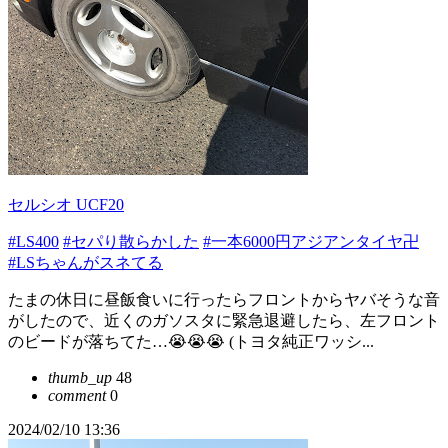
セルシオ UCF20
#LS400
#セパり散らかした
#一本6000円アジアンタイヤ卍
#LSちゃんがスネてる
たまの休日に昼飯食いに行ったらフロントからヤバそうな音
がしたので、近くのガソスタに緊急退避したら、左フロント
のビードが落ちてた…😭😭😭 (トヨタ純正ワッシ...
thumb_up
48
comment
0
2024/02/10 13:36