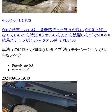
セルシオ UCF20
#雨で洗車しない奴、危機感持ったほうが良い
#拭き上げし
なくていいから時短
#タオルいらんから洗濯いらずでSDGs
#
結局ステップ拭くからタオル使う
#LS400
車洗うのに雨とか関係ないタイプ 洗うモチベーションが大
事なので✋
thumb_up
63
comment
0
2024/09/15 19:40