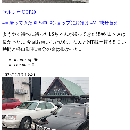
セルシオ UCF20
#車帰ってきた
#LS400
#ショップにお預け
#MT載せ替え
ようやく待ちに待ったLSちゃんが帰ってきた❗❗❗😭 四ヶ月は
長かった… 今回お願いしたのは、なんとMT載せ替え❗❗ 長い
時間と軽自動車1台分の金は掛かった...
thumb_up
96
comment
0
2023/12/19 13:40