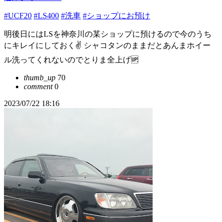
#UCF20
#LS400
#洗車
#ショップにお預け
明後日にはLSを神奈川の某ショップに預けるので今のうち
にキレイにしておく✌️ シャコタンのままだとあんまホイー
ル洗ってくれないのでとりま全上げ🆙
thumb_up
70
comment
0
2023/07/22 18:16