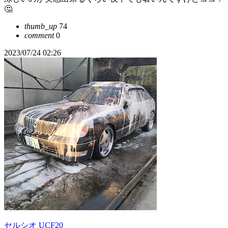
🤔
thumb_up
74
comment
0
2023/07/24 02:26
セルシオ UCF20