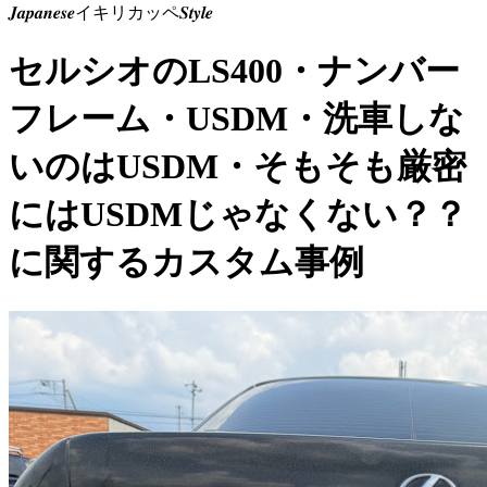
𝑱𝒂𝒑𝒂𝒏𝒆𝒔𝒆イキリカッペ𝑺𝒕𝒚𝒍𝒆
セルシオのLS400・ナンバー
フレーム・USDM・洗車しな
いのはUSDM・そもそも厳密
にはUSDMじゃなくない？？
に関するカスタム事例