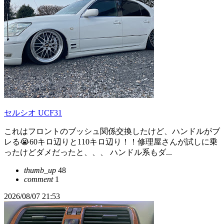
セルシオ UCF31
これはフロントのブッシュ関係交換したけど、ハンドルがブ
レる😭60キロ辺りと110キロ辺り！！修理屋さんが試しに乗
ったけどダメだったと、、、 ハンドル系もダ...
thumb_up
48
comment
1
2026/08/07 21:53