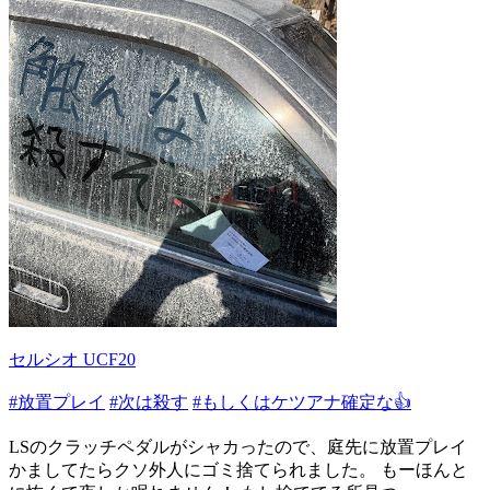
セルシオ UCF20
#放置プレイ
#次は殺す
#もしくはケツアナ確定な👍
LSのクラッチペダルがシャカったので、庭先に放置プレイ
かましてたらクソ外人にゴミ捨てられました。 もーほんと