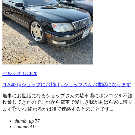
セルシオ UCF20
#LS400
#ショップにお預け
#ショップさんお世話になります
無事にお世話になるショップさんの駐車場にポンコツを不法
投棄してきたのでこれから電車で愛しき我があばら家に帰り
ます👌 いつ終わるかは後で連絡するとのことです...
thumb_up
77
comment
0