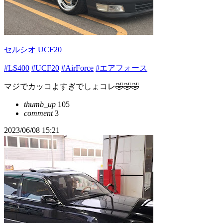
セルシオ UCF20
#LS400
#UCF20
#AirForce
#エアフォース
マジでカッコよすぎでしょコレ🤣🤣🤣
thumb_up
105
comment
3
2023/06/08 15:21