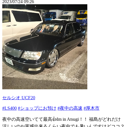
2023/07/24 09:26
セルシオ UCF20
#LS400
#ショップにお預け
#夜中の高速
#厚木市
夜中の高速空いてて最高👍Im in Atsugi！！ 福島がどれだけ
涼しいのか実感出来るくらい夜中でも暑いんですけどココ？