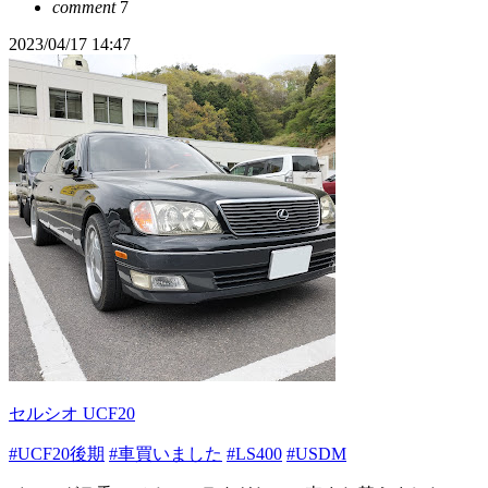
comment
7
2023/04/17 14:47
セルシオ UCF20
#UCF20後期
#車買いました
#LS400
#USDM