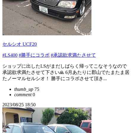
セルシオ UCF20
#LS400
#勝手にコラボ
#承認欲求満たさせて
ショップに出したLSがまだしばらく帰ってこなそうなので
承認欲求満たさせて下さい🙏 6月あたりに郡山でたまたま居
たノーマルセルシオ！ 勝手にコラボさせて頂き...
thumb_up
75
comment
0
2023/08/25 18:50