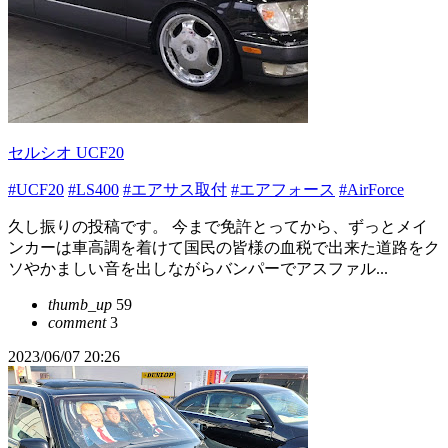
セルシオ UCF20
#UCF20
#LS400
#エアサス取付
#エアフォース
#AirForce
久し振りの投稿です。 今まで免許とってから、ずっとメイ
ンカーは車高調を着けて国民の皆様の血税で出来た道路をク
ソやかましい音を出しながらバンパーでアスファル...
thumb_up
59
comment
3
2023/06/07 20:26