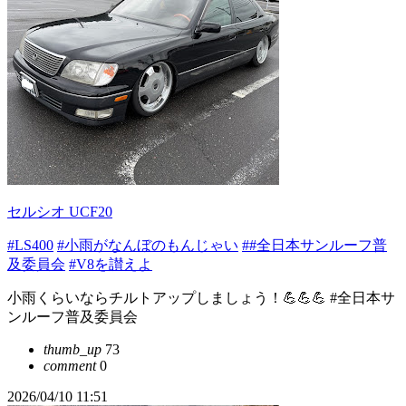
セルシオ UCF20
#LS400
#小雨がなんぼのもんじゃい
##全日本サンルーフ普
及委員会
#V8を讃えよ
小雨くらいならチルトアップしましょう！💪💪💪 #全日本サ
ンルーフ普及委員会
thumb_up
73
comment
0
2026/04/10 11:51