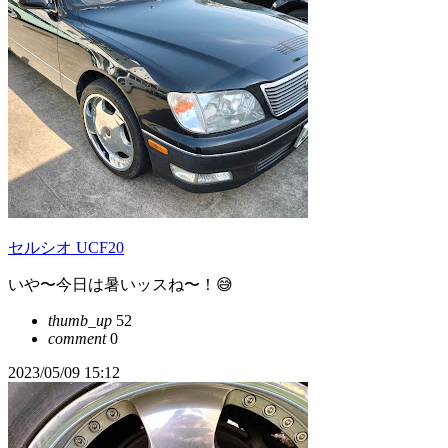
セルシオ UCF20
いや〜今日は暑いッスね〜！😅
thumb_up
52
comment
0
2023/05/09 15:12