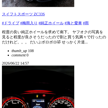
スイフトスポーツ ZC33S
#ドライブ
#梅雨入り
#純正ホイール
#海と愛車
#雨
程度の良い純正ホイールを求めて南下。 ヤフオクの写真を
見ると程度が良さそうだったので割と買う気満々で行ったの
だけれど。。。 だいぶボロボロ🤣 せっかく片道...
thumb_up
108
comment
0
2026/06/22 14:57