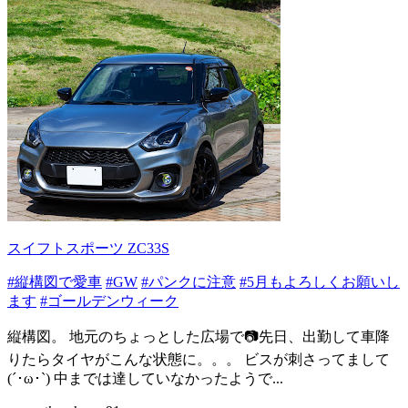
スイフトスポーツ ZC33S
#縦構図で愛車
#GW
#パンクに注意
#5月もよろしくお願いし
ます
#ゴールデンウィーク
縦構図。 地元のちょっとした広場で📷先日、出勤して車降
りたらタイヤがこんな状態に。。。 ビスが刺さってまして
(´･ω･`) 中までは達していなかったようで...