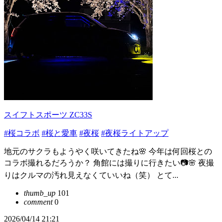
スイフトスポーツ ZC33S
#桜コラボ
#桜と愛車
#夜桜
#夜桜ライトアップ
地元のサクラもようやく咲いてきたね🌸 今年は何回桜との
コラボ撮れるだろうか？ 角館には撮りに行きたい📷🌸 夜撮
りはクルマの汚れ見えなくていいね（笑） とて...
thumb_up
101
comment
0
2026/04/14 21:21