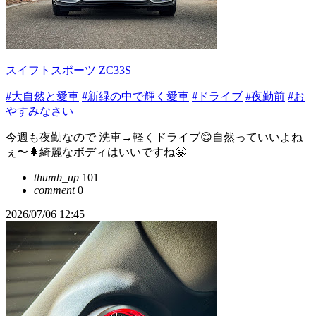
スイフトスポーツ ZC33S
#大自然と愛車
#新緑の中で輝く愛車
#ドライブ
#夜勤前
#お
やすみなさい
今週も夜勤なので 洗車→軽くドライブ😊自然っていいよね
ぇ〜🌲綺麗なボディはいいですね🤗
thumb_up
101
comment
0
2026/07/06 12:45