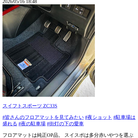
2026/05/16 18:48
スイフトスポーツ ZC33S
#皆さんのフロアマットを見てみたい
#夜ショット
#駐車場は
盛れる
#夜の駐車場
#街灯の下の愛車
フロアマットは純正OP品。 スイスポは多分赤いやつを選ぶ