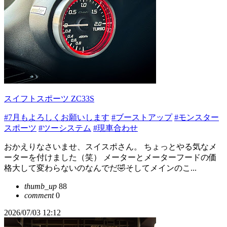
スイフトスポーツ ZC33S
#7月もよろしくお願いします
#ブーストアップ
#モンスター
スポーツ
#ツーシステム
#現車合わせ
おかえりなさいませ、スイスポさん。 ちょっとやる気なメ
ーターを付けました（笑） メーターとメーターフードの価
格大して変わらないのなんでだ🤣そしてメインのこ...
thumb_up
88
comment
0
2026/07/03 12:12