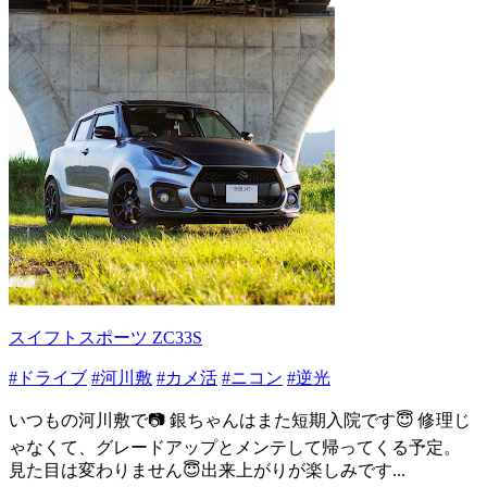
スイフトスポーツ ZC33S
#ドライブ
#河川敷
#カメ活
#ニコン
#逆光
いつもの河川敷で📷 銀ちゃんはまた短期入院です😇 修理じ
ゃなくて、グレードアップとメンテして帰ってくる予定。
見た目は変わりません😇出来上がりが楽しみです...