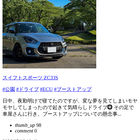
スイフトスポーツ ZC33S
#公園
#ドライブ
#ECU
#ブーストアップ
日中、夜勤明けで寝てたのですが、変な夢を見てしまいモヤ
モヤしてしまったので起きて気晴らしドライブ🛞 その足で
車屋さんに行き、ブーストアップについての懸念事...
thumb_up
98
comment
0