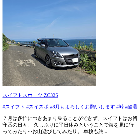
スイフトスポーツ ZC32S
#スイフト
#スイスポ
#8月もよろしくお願いします
#峠
#酷暑
７月は多忙につきあまり乗ることができず、スイフトはお留
守番の日々。 久しぶりに平日休みということで海を見に行
ってみたり···お山遊びしてみたり。 車検も終...