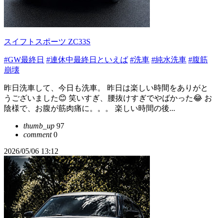
スイフトスポーツ ZC33S
#GW最終日
#連休中最終日といえば
#洗車
#純水洗車
#腹筋
崩壊
昨日洗車して、今日も洗車。 昨日は楽しい時間をありがと
うございました😊 笑いすぎ、腰抜けすぎでやばかった😂 お
陰様で、お腹が筋肉痛に。。。 楽しい時間の後...
thumb_up
97
comment
0
2026/05/06 13:12