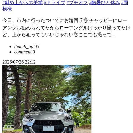
#斜め上からの美学
#ドライブ
#プチオフ
#酷暑ひと休み
#雨
模様
今日、市内に行ったついでにお題回収👌 チャッピーにロー
アングル勧められてたからローアングルばっかり撮ってたけ
ど、上から狙ってもいいじゃない👌ここでも撮って...
thumb_up
95
comment
0
2026/07/26 22:12