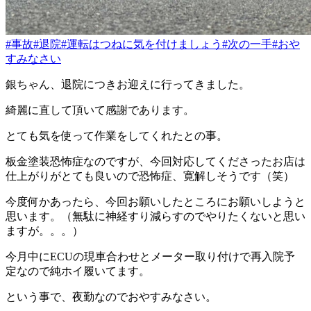
#事故
#退院
#運転はつねに気を付けましょう
#次の一手
#おや
すみなさい
銀ちゃん、退院につきお迎えに行ってきました。
綺麗に直して頂いて感謝であります。
とても気を使って作業をしてくれたとの事。
板金塗装恐怖症なのですが、今回対応してくださったお店は
仕上がりがとても良いので恐怖症、寛解しそうです（笑）
今度何かあったら、今回お願いしたところにお願いしようと
思います。（無駄に神経すり減らすのでやりたくないと思い
ますが。。。）
今月中にECUの現車合わせとメーター取り付けで再入院予
定なので純ホイ履いてます。
という事で、夜勤なのでおやすみなさい。