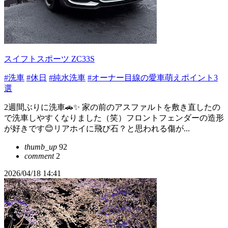
スイフトスポーツ ZC33S
#洗車
#休日
#純水洗車
#オーナー目線の愛車萌えポイント3
選
2週間ぶりに洗車🚗✨ 家の前のアスファルトを敷き直したの
で洗車しやすくなりました（笑）フロントフェンダーの造形
が好きです😊リアホイに飛び石？と思われる傷が...
thumb_up
92
comment
2
2026/04/18 14:41