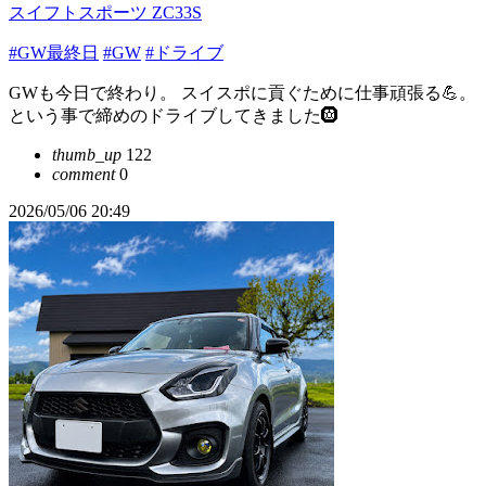
スイフトスポーツ ZC33S
#GW最終日
#GW
#ドライブ
GWも今日で終わり。 スイスポに貢ぐために仕事頑張る💪。
という事で締めのドライブしてきました🛞
thumb_up
122
comment
0
2026/05/06 20:49