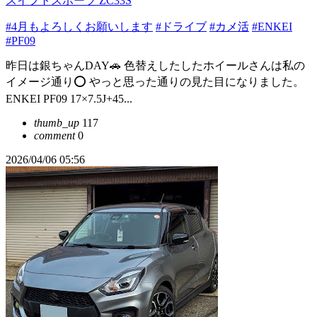
スイフトスポーツ ZC33S
#4月もよろしくお願いします
#ドライブ
#カメ活
#ENKEI
#PF09
昨日は銀ちゃんDAY🚗 色替えしたしたホイールさんは私の
イメージ通り⭕️ やっと思った通りの見た目になりました。
ENKEI PF09 17×7.5J+45...
thumb_up
117
comment
0
2026/04/06 05:56