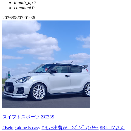
thumb_up
7
comment
0
2026/08/07 01:36
スイフトスポーツ ZC33S
#Being alone is easy
#また出費が…Σ(ﾟ∀ﾟﾉ)ﾉｷｬｰ
#BLITZさん