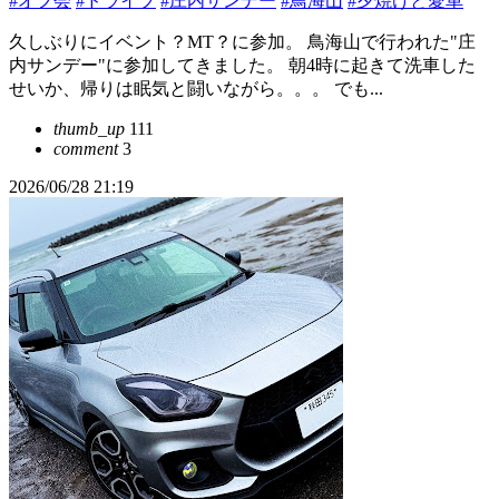
#オフ会
#ドライブ
#庄内サンデー
#鳥海山
#夕焼けと愛車
久しぶりにイベント？MT？に参加。 鳥海山で行われた"庄
内サンデー"に参加してきました。 朝4時に起きて洗車した
せいか、帰りは眠気と闘いながら。。。 でも...
thumb_up
111
comment
3
2026/06/28 21:19