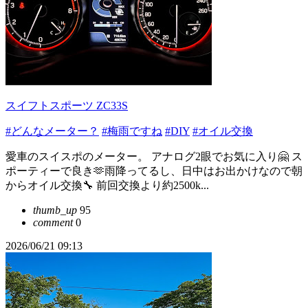
スイフトスポーツ ZC33S
#どんなメーター？
#梅雨ですね
#DIY
#オイル交換
愛車のスイスポのメーター。 アナログ2眼でお気に入り🤗 ス
ポーティーで良き🫶雨降ってるし、日中はお出かけなので朝
からオイル交換🔧 前回交換より約2500k...
thumb_up
95
comment
0
2026/06/21 09:13