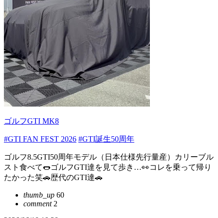
ゴルフGTI MK8
#GTI FAN FEST 2026
#GTI誕生50周年
ゴルフ8.5GTI50周年モデル（日本仕様先行量産）カリーブル
スト食べて🌭ゴルフGTI達を見て歩き…👀コレを乗って帰り
たかった笑🚗歴代のGTI達🚗
thumb_up
60
comment
2