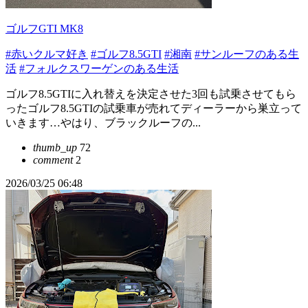
ゴルフGTI MK8
#赤いクルマ好き
#ゴルフ8.5GTI
#湘南
#サンルーフのある生
活
#フォルクスワーゲンのある生活
ゴルフ8.5GTIに入れ替えを決定させた3回も試乗させてもら
ったゴルフ8.5GTIの試乗車が売れてディーラーから巣立って
いきます…やはり、ブラックルーフの...
thumb_up
72
comment
2
2026/03/25 06:48