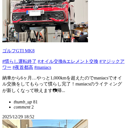
ゴルフGTI MK8
#慣らし運転終了
#オイル交換&エレメント交換
#マジックア
ワー
#夜首都高
#maniacs
納車から6ヶ月…やっと1,000kmを超えたのでmaniacsでオイ
ル交換をしてもらって慣らし完了！maniacsのライティング
が新しくなって映えます📷帰...
thumb_up
81
comment
2
2025/12/29 18:52