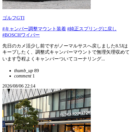
ゴルフGTI
#キャンバー調整マウント装着
#純正スプリングに戻し
#BOSCHワイパー
先日のカメ活少し前ですがノーマルサスへ戻しました8.5Jは
キープしたく、調整式キャンバーマウントで無理矢理収めて
います👌程よくキャンバーついてコーナリング...
thumb_up
89
comment
1
2026/08/06 22:14