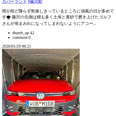
カバーランド
#藤沢駅
雨が殆ど降らず乾燥しきっているところに強風の日が多めで
す🌪️ 藤沢の北側は畑も多く土埃と黄砂で磨き上げたゴルフ
さんが埃まみれになってしまわないようにアコー...
thumb_up
42
comment
0
2026/01/29 06:21