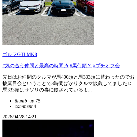
ゴルフGTI MK8
#気の合う仲間と最高の時間🎶
#馬何頭？
#プチオフ会
先日はお仲間のクルマが馬400頭と馬333頭に替わったのでお
披露目会ということで3時間ばかりクルマ談義してました☺️
馬333頭はサソリの毒に侵されているよ...
thumb_up
75
comment
4
2026/04/28 14:21