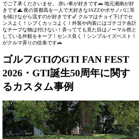
でご了承くださいませ。 赤い車が好きです🚗 地元湘南が好
きです🌊 夜の首都高を一人で大好きなJAZZやボサノバに耳
を傾けながら流すのが好きです🎷 クルマはチョイ下げでセ
ンスよく！シブくカッコよく！外装や内装にはゴテゴテ余計
なチープな物は付けない！弄ってても見た目はノーマル然と
している外観をキープ！センス良く！シンプルイズベスト！
がクルマ弄りの信条です🚗
ゴルフGTIのGTI FAN FEST
2026・GTI誕生50周年に関す
るカスタム事例