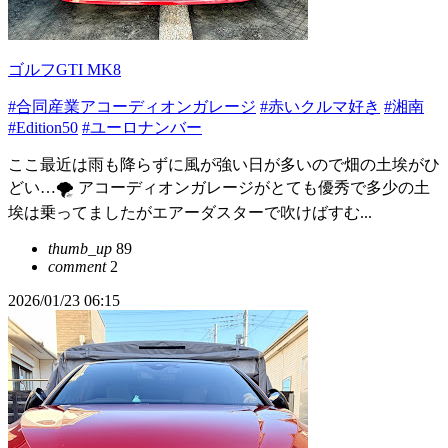
ゴルフGTI MK8
#合同産業アコーディオンガレージ
#赤いクルマ好き
#湘南
#Edition50
#ユーロナンバー
ここ最近は雨も降らずに風が強い日が多いので畑の土埃がひ
どい…🌪️ アコーディオンガレージがとても優秀で多少の土
埃は乗ってましたがエアーダスターで吹けばすむ...
thumb_up
89
comment
2
2026/01/23 06:15