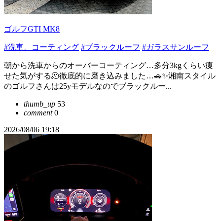
ゴルフGTI MK8
#洗車、コーティング
#ブラックルーフ
#ガラスサンルーフ
朝から洗車からのオーバーコーティング…多分3kgくらい痩
せた気がする🫠徹底的に磨き込みました…🚗✨湘南スタイル
のゴルフさんは25yモデルなのでブラックルー...
thumb_up
53
comment
0
2026/08/06 19:18