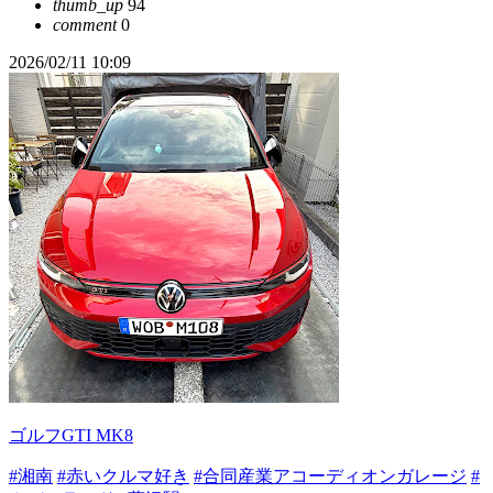
thumb_up
94
comment
0
2026/02/11 10:09
ゴルフGTI MK8
#湘南
#赤いクルマ好き
#合同産業アコーディオンガレージ
#