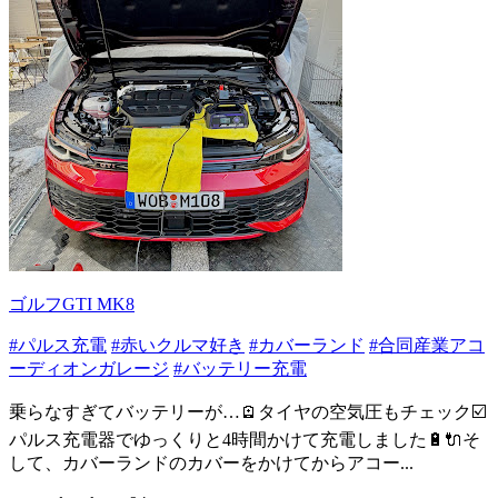
ゴルフGTI MK8
#パルス充電
#赤いクルマ好き
#カバーランド
#合同産業アコ
ーディオンガレージ
#バッテリー充電
乗らなすぎてバッテリーが…🪫タイヤの空気圧もチェック☑️
パルス充電器でゆっくりと4時間かけて充電しました🔋🔌そ
して、カバーランドのカバーをかけてからアコー...