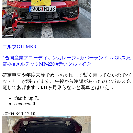
ゴルフGTI MK8
#合同産業アコーディオンガレージ
#カバーランド
#パルス充
電器
#メルテックMP-220
#赤いクルマ好き
確定申告や年度末等でめっちゃ忙しく暫く乗ってないのでバ
ッテリーが弱ってます。午後から時間があったのでパルス充
電してあげます🪫🔌1ヶ月乗らないと新車とはいえ...
thumb_up
71
comment
0
2026/03/11 17:10