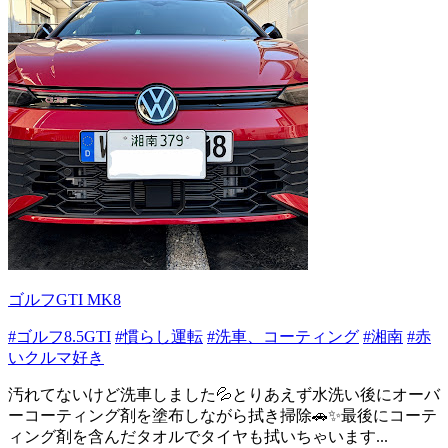
ゴルフGTI MK8
#ゴルフ8.5GTI
#慣らし運転
#洗車、コーティング
#湘南
#赤
いクルマ好き
汚れてないけど洗車しました💦とりあえず水洗い後にオーバ
ーコーティング剤を塗布しながら拭き掃除🚗✨最後にコーテ
ィング剤を含んだタオルでタイヤも拭いちゃいます...