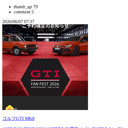
thumb_up
79
comment
5
2026/06/07 07:37
ゴルフGTI MK8