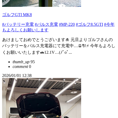
ゴルフGTI MK8
#バッテリー充電
#パルス充電
#MP-220
#ゴルフ8.5GTI
#今年
もよろしくお願いします
あけましておめでとうございます🎍 元旦よりゴルフさんの
バッテリーをパルス充電器にて充電中…🪫🔌⚡️ 今年もよろし
くお願いいたします🚗12.1V…(ﾉﾟοﾟ...
thumb_up
95
comment
0
2026/01/01 12:38