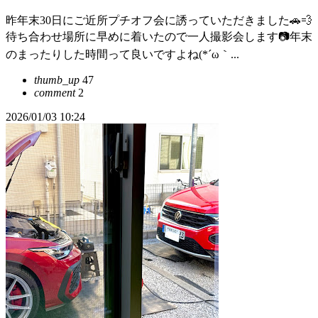
昨年末30日にご近所プチオフ会に誘っていただきました🚗💨
待ち合わせ場所に早めに着いたので一人撮影会します📷年末
のまったりした時間って良いですよね(*´ω｀...
thumb_up
47
comment
2
2026/01/03 10:24