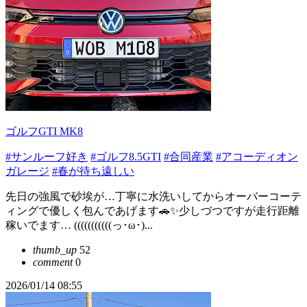
ゴルフGTI MK8
#サンルーフ好き
#ゴルフ8.5GTI
#合同産業
#アコーディオン
ガレージ
#春が待ち遠しい
先日の強風で砂埃が…丁寧に水洗いしてからオーバーコーテ
ィングで優しく包んであげます🚗✨少しづつですが走行距離
稼いでます… (((((((((((っ･ω･)...
thumb_up
52
comment
0
2026/01/14 08:55