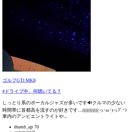
ゴルフGTI MK8
#ドライブ中、何聴いてる？
しっとり系のボーカルジャズが多いです🔊クルマの少ない
時間帯に首都高を流すのが好きです…(((((((((((っ･ω･)っﾌﾞｰﾝ
車内のアンビエントライトや...
thumb_up
70