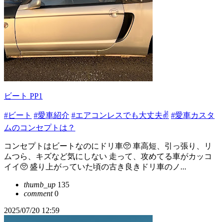
ビート PP1
#ビート
#愛車紹介
#エアコンレスでも大丈夫✌️
#愛車カスタ
ムのコンセプトは？
コンセプトはビートなのにドリ車🥺 車高短、引っ張り、リ
ムつら、キズなど気にしない 走って、攻めてる車がカッコ
イイ🥺 盛り上がっていた頃の古き良きドリ車のノ...
thumb_up
135
comment
0
2025/07/20 12:59