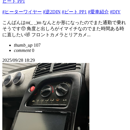
ビート PP1
#ヒーターワイヤー
#逆2DIN
#ビート PP1
#愛車紹介
#DIY
こんばんはm(_ _)m なんとか形になったのでまた通勤で乗れ
そうです🥺 角度と出しろがイマイチなのでまた時間ある時
に直したい🤣 フロントカメラとリアカメ...
thumb_up
107
comment
0
2025/09/28 18:29