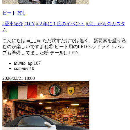
ビート PP1
#愛車紹介
#DIY
#２年に１度のイベント
#戻しからのカスタ
ム
こんにちはm(_ _)m ただ戻すだけでは無く、新要素を盛り込
むのが楽しいですよね🥺 ビート用のLEDヘッドライトバル
ブも準備してました🤣 テールはLED...
thumb_up
107
comment
0
2026/03/21 18:00