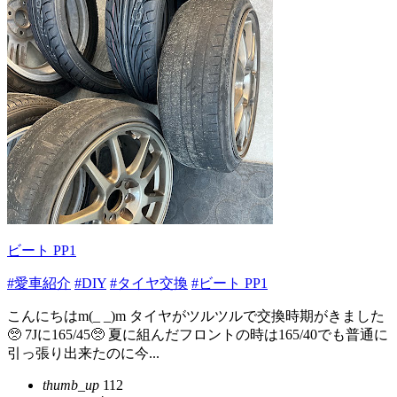
ビート PP1
#愛車紹介
#DIY
#タイヤ交換
#ビート PP1
こんにちはm(_ _)m タイヤがツルツルで交換時期がきました
🥺 7Jに165/45🥺 夏に組んだフロントの時は165/40でも普通に
引っ張り出来たのに今...
thumb_up
112