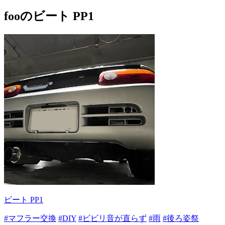
fooのビート PP1
ビート PP1
#マフラー交換
#DIY
#ビビリ音が直らず
#雨
#後ろ姿祭