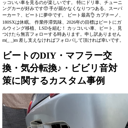
ッコいい車を見るのが楽しいです。 特にドリ車、チューニ
ングカーが好みです🥺 手が届かなくなりつつある、スーパ
ーカー？、ビートに夢中です。 ビート最高👌 カプチーノ、
180SXは休眠。 作業停滞気味、2026年の目標はビートにガ
ルウィング移植、LSDを組む！ カッコいい車、ビート、見
つけたら無言フォローする時あります。申し訳ありません
m(_ _)m 差し支えなければフォロバして頂ければ幸いです。
ビートのDIY・マフラー交
換・気分転換♪・ビビリ音対
策に関するカスタム事例