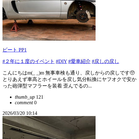
ビート PP1
#２年に１度のイベント
#DIY
#愛車紹介
#戻しの戻し
こんにちはm(_ _)m 無事車検も通り、戻しからの戻しです🥺
とりあえず車高とホイールを戻し気分転換にヤフオクで安か
った砲弾型マフラーを装着 歪んでるの...
thumb_up
121
comment
0
2026/03/20 10:14