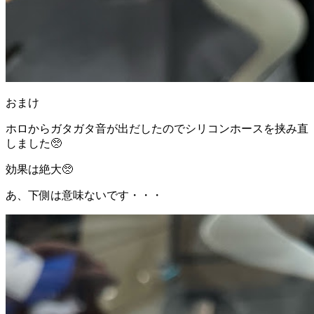
おまけ
ホロからガタガタ音が出だしたのでシリコンホースを挟み直
しました🥺
効果は絶大🥺
あ、下側は意味ないです・・・