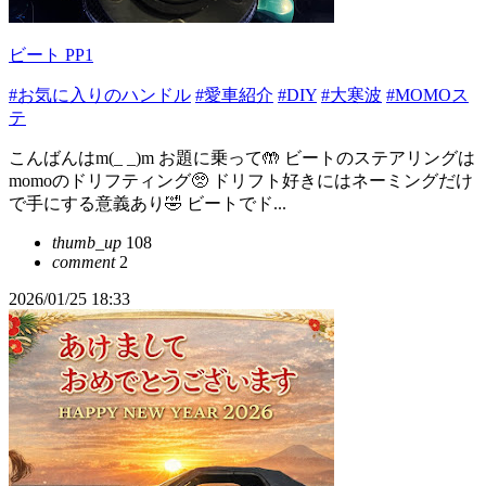
ビート PP1
#お気に入りのハンドル
#愛車紹介
#DIY
#大寒波
#MOMOス
テ
こんばんはm(_ _)m お題に乗って🤲 ビートのステアリングは
momoのドリフティング🥺 ドリフト好きにはネーミングだけ
で手にする意義あり🤣 ビートでド...
thumb_up
108
comment
2
2026/01/25 18:33