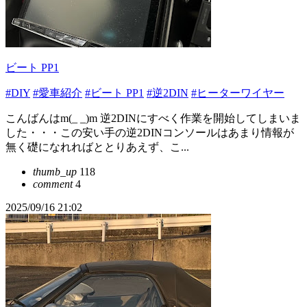
ビート PP1
#DIY
#愛車紹介
#ビート PP1
#逆2DIN
#ヒーターワイヤー
こんばんはm(_ _)m 逆2DINにすべく作業を開始してしまいま
した・・・この安い手の逆2DINコンソールはあまり情報が
無く礎になれればととりあえず、こ...
thumb_up
118
comment
4
2025/09/16 21:02