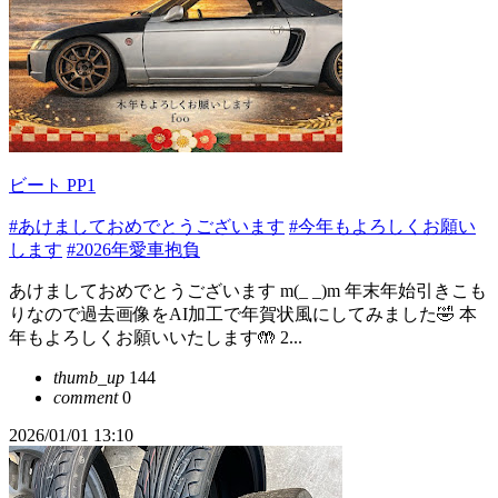
ビート PP1
#あけましておめでとうございます
#今年もよろしくお願い
します
#2026年愛車抱負
あけましておめでとうございます m(_ _)m 年末年始引きこも
りなので過去画像をAI加工で年賀状風にしてみました🤣 本
年もよろしくお願いいたします🤲 2...
thumb_up
144
comment
0
2026/01/01 13:10