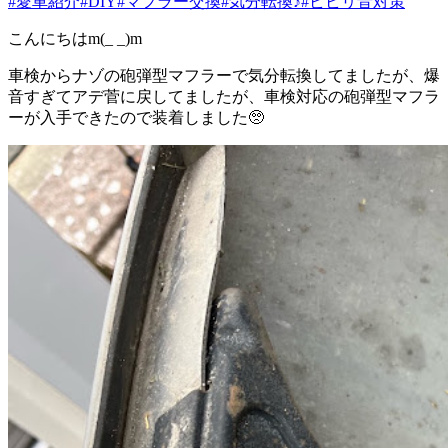
#愛車紹介
#DIY
#マフラー交換
#気分転換♪
#ビビリ音対策
こんにちはm(_ _)m
車検からナゾの砲弾型マフラーで気分転換してましたが、爆
音すぎてアデ菅に戻してましたが、車検対応の砲弾型マフラ
ーが入手できたので装着しました🥺