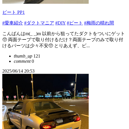
ビート PP1
#愛車紹介
#ダクトマニア
#DIY
#ビート
#梅雨の晴れ間
こんばんはm(_ _)m 以前から狙ってたダクトをついにゲット
🥺 両面テープで取り付けるだけ？両面テープのみで取り付
けるパーツは少々不安🥺 とりあえず、ビ...
thumb_up
121
comment
0
2025/06/14 20:53