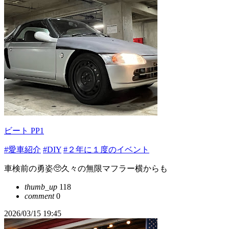
ビート PP1
#愛車紹介
#DIY
#２年に１度のイベント
車検前の勇姿🥺久々の無限マフラー横からも
thumb_up
118
comment
0
2026/03/15 19:45