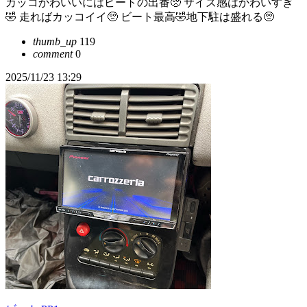
カッコかわいいにはビートの出番🥺 サイズ感はかわいすぎ
🤣 走ればカッコイイ🥺 ビート最高🤣地下駐は盛れる🥺
thumb_up
119
comment
0
2025/11/23 13:29