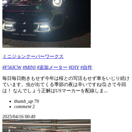
ミニジョンクーパーワークス
#F56JCW
#MINI
#追加メーター
#DIY
#自作
毎日毎日飽きもせず今年は桜との写活もせず車をいじり続け
ています。虫が出てくる季節の夜は辛いですね🤔 さて今回
は！ なんでしょう正解はUSマーカーを配線しま...
thumb_up
79
comment
2
2025/04/16 00:49