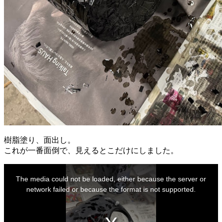
樹脂塗り、面出し。
これが一番面倒で、見えるとこだけにしました。
This
is
The media could not be loaded, either because the server or
a
modal
network failed or because the format is not supported.
window.