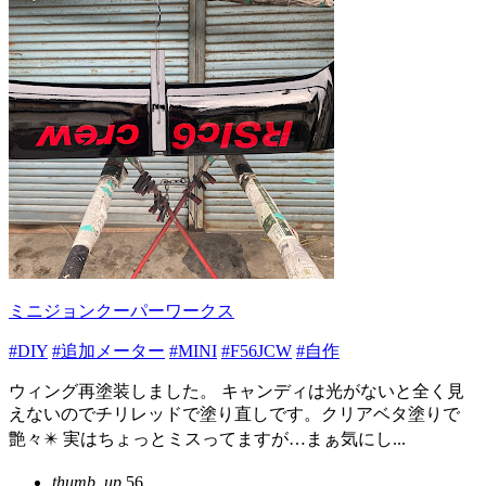
ミニジョンクーパーワークス
#DIY
#追加メーター
#MINI
#F56JCW
#自作
ウィング再塗装しました。 キャンディは光がないと全く見
えないのでチリレッドで塗り直しです。クリアベタ塗りで
艶々✴️ 実はちょっとミスってますが…まぁ気にし...
thumb_up
56