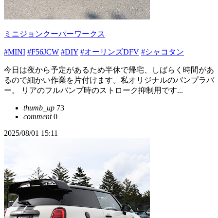
ミニジョンクーパーワークス
#MINI
#F56JCW
#DIY
#オーリンズDFV
#シャコタン
今日は夜から予定があるため半休で帰宅、しばらく時間があ
るので細かい作業を片付けます。私オリジナルのバンプラバ
ー。 リアのフルバンプ時のストローク抑制用です...
thumb_up
73
comment
0
2025/08/01 15:11