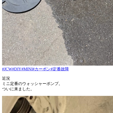
#JCW
#DIY
#MINI
#カーボン
#定番故障
近況
ミニ定番のウォッシャーポンプ。
ついに来ました。