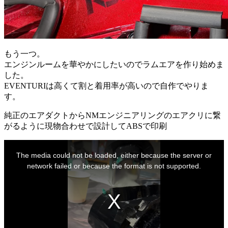
もう一つ。
エンジンルームを華やかにしたいのでラムエアを作り始めま
した。
EVENTURIは高くて割と着用率が高いので自作でやりま
す。
純正のエアダクトからNMエンジニアリングのエアクリに繋
がるように現物合わせで設計してABSで印刷
This
is
The media could not be loaded, either because the server or
a
modal
network failed or because the format is not supported.
window.