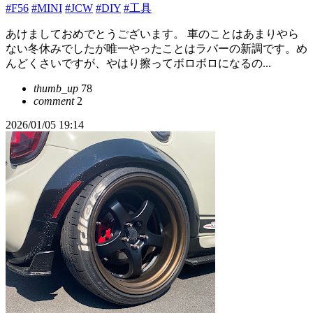
#F56
#MINI
#JCW
#DIY
#工具
あけましておめでとうございます。 車のことはあまりやら
ない冬休みでしたが唯一やったことはラバーの新調です。め
んどくさいですが、やはり擦ってボロボロになるの...
thumb_up
78
comment
2
2026/01/05 19:14