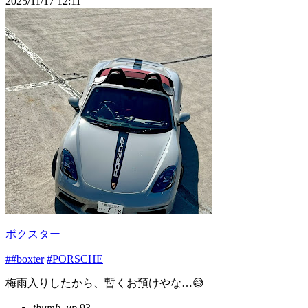
2025/11/17 12:11
ボクスター
##boxter
#PORSCHE
梅雨入りしたから、暫くお預けやな…😅
thumb_up
93