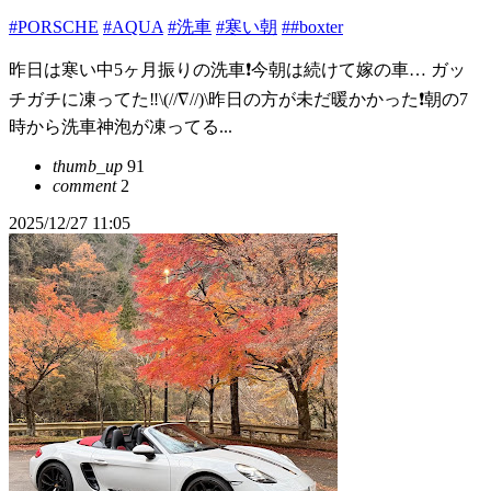
#PORSCHE
#AQUA
#洗車
#寒い朝
##boxter
昨日は寒い中5ヶ月振りの洗車❗️今朝は続けて嫁の車… ガッ
チガチに凍ってた‼️\(//∇//)\昨日の方が未だ暖かかった❗️朝の7
時から洗車神泡が凍ってる...
thumb_up
91
comment
2
2025/12/27 11:05