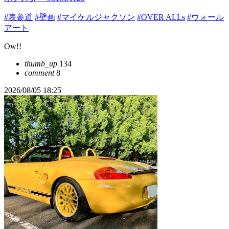
#表参道
#壁画
#マイケルジャクソン
#OVER ALLs
#ウォール
アート
Ow!!
thumb_up
134
comment
8
2026/08/05 18:25