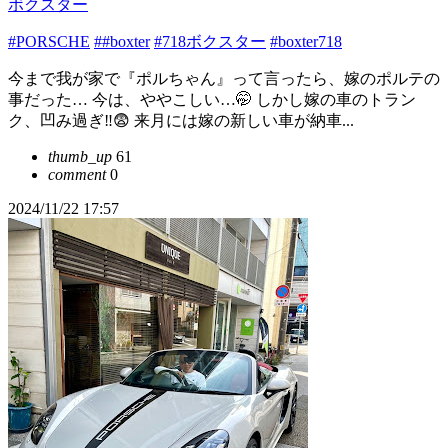
ボクスター
#PORSCHE
##boxter
#718ボクスター
#boxter718
今まで我が家で『ポルちゃん』って言ったら、嫁のポルテの
事だった… 今は、ややこしい…🤭 しかし嫁の車のトラン
ク、凹み過ぎ‼️😨 来月には嫁の新しい車が納車...
thumb_up
61
comment
0
2024/11/22 17:57