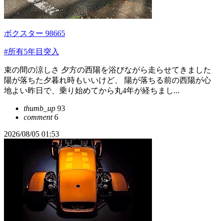
ボクスター 98665
#所有5年目突入
束の間の涼しさ 夕方の西陽を浴びながら走らせてきました
陽が落ちた夕暮れ時もいいけど、 陽が落ちる前の西陽が心
地よい昨日で、乗り始めてから丸4年が経ちまし...
thumb_up
93
comment
6
2026/08/05 01:53