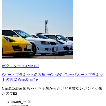
ボクスター 981MA122
#オートプラネット名古屋 〜Cars&Coffee〜
#オートプラネッ
ト名古屋
#cars&coffee
Cars&Coffee めちゃくちゃ暑かったけど素敵なレガシィが来
たので📸
thumb_up
70