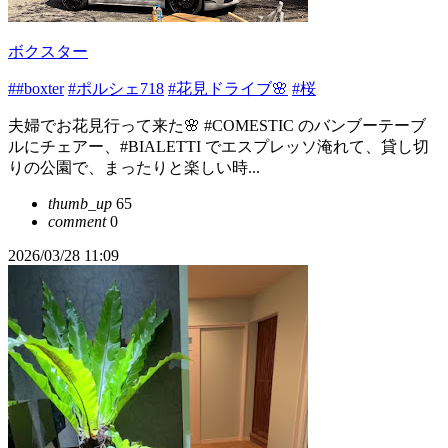
ボクスター
##boxter
#ポルシェ718
#花見ドライブ🌸
#桜
夫婦でお花見行って来た🌸 #COMESTIC のバンブーテーブ
ルにチェアー、#BIALETTI でエスプレッソ淹れて、貸し切
りの公園で、まったりと楽しい時...
thumb_up
65
comment
0
2026/03/28 11:09