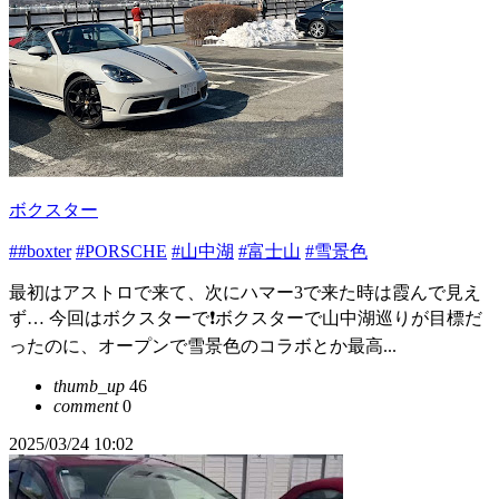
ボクスター
##boxter
#PORSCHE
#山中湖
#富士山
#雪景色
最初はアストロで来て、次にハマー3で来た時は霞んで見え
ず… 今回はボクスターで❗️ボクスターで山中湖巡りが目標だ
ったのに、オープンで雪景色のコラボとか最高...
thumb_up
46
comment
0
2025/03/24 10:02