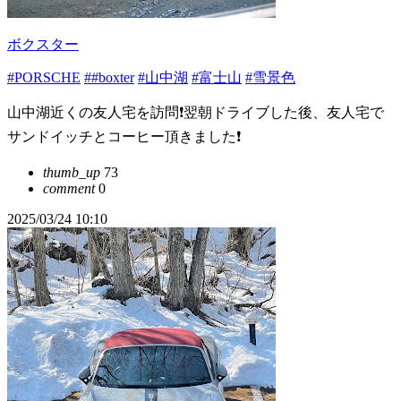
ボクスター
#PORSCHE
##boxter
#山中湖
#富士山
#雪景色
山中湖近くの友人宅を訪問❗️翌朝ドライブした後、友人宅で
サンドイッチとコーヒー頂きました❗️
thumb_up
73
comment
0
2025/03/24 10:10