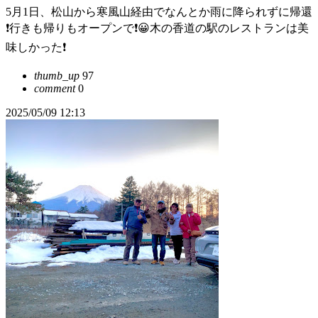
5月1日、松山から寒風山経由でなんとか雨に降られずに帰還
❗️行きも帰りもオープンで❗️😀木の香道の駅のレストランは美
味しかった❗️
thumb_up
97
comment
0
2025/05/09 12:13