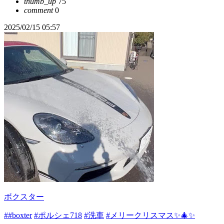
thumb_up
75
comment
0
2025/02/15 05:57
ボクスター
##boxter
#ポルシェ718
#洗車
#メリークリスマス✨🎄✨