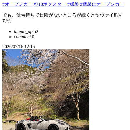
#オープンカー
#718ボクスター
#猛暑
#猛暑にオープンカー
でも、信号待ちで日陰がないところが続くとヤヴァイ‼️\(//
∇//)\
thumb_up
52
comment
0
2026/07/16 12:15