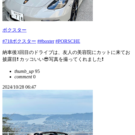
ボクスター
#718ボクスター
##boxter
#PORSCHE
納車後3回目のドライブは、友人の美容院にカットに来てお
披露目❗️ カッコいい😎写真を撮ってくれました❗️
thumb_up
95
comment
0
2024/10/28 06:47