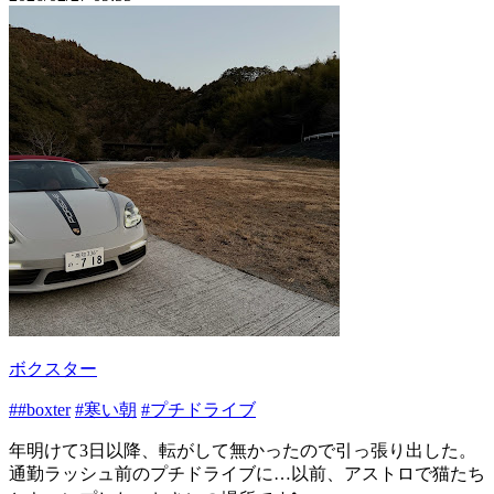
ボクスター
##boxter
#寒い朝
#プチドライブ
年明けて3日以降、転がして無かったので引っ張り出した。
通勤ラッシュ前のプチドライブに…以前、アストロで猫たち