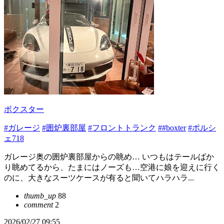
ボクスター
#ガレージ
#囲炉裏部屋
#フロントトランク
##boxter
#ポルシ
ェ718
ガレージ奥の囲炉裏部屋からの眺め… いつもはテールばか
り眺めてるから、たまにはノーズも…空港に娘を迎えに行く
のに、大きなスーツケースが有ると聞いてハラハラ...
thumb_up
88
comment
2
2026/02/27 09:55