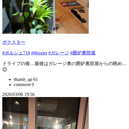
ボクスター
#ポルシェ718
##boxter
#ガレージ
#囲炉裏部屋
ドライブの後…最後はガレージ奥の囲炉裏部屋からの眺め…
😊
thumb_up
61
comment
0
2026/03/06 19:56