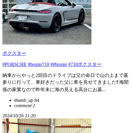
ボクスター
#PORSCHE
#boxter718
##boxter
#718ボクスター
納車からやっと2回目のドライブは父の命日で山の上まで墓
参りに行って、車好きだった父に車を見せてきました❗️ 海関
係の家業なので昨年末に海の見える高台にお墓...
thumb_up
84
comment
2
2024/10/26 21:20