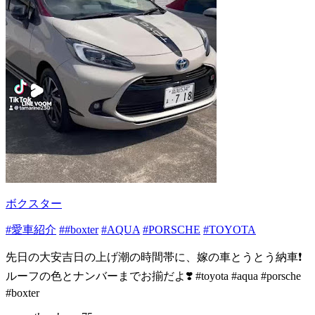
ボクスター
#愛車紹介
##boxter
#AQUA
#PORSCHE
#TOYOTA
先日の大安吉日の上げ潮の時間帯に、嫁の車とうとう納車❗️
ルーフの色とナンバーまでお揃だよ❣️ #toyota #aqua #porsche
#boxter