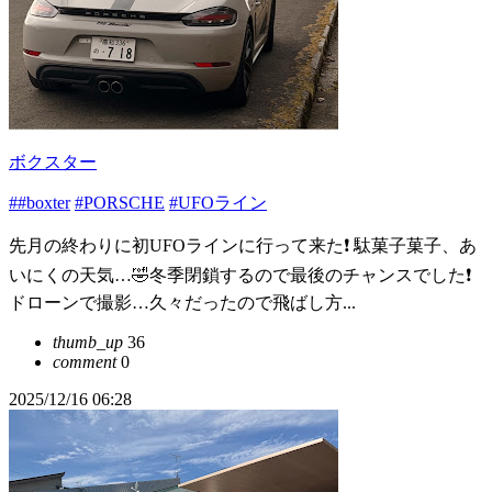
ボクスター
##boxter
#PORSCHE
#UFOライン
先月の終わりに初UFOラインに行って来た❗️ 駄菓子菓子、あ
いにくの天気…🤣冬季閉鎖するので最後のチャンスでした❗️
ドローンで撮影…久々だったので飛ばし方...
thumb_up
36
comment
0
2025/12/16 06:28