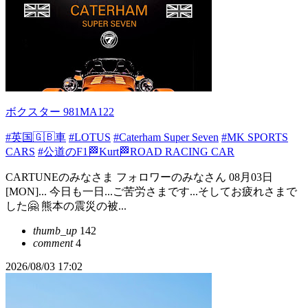
ボクスター 981MA122
#英国🇬🇧車
#LOTUS
#Caterham Super Seven
#MK SPORTS
CARS
#公道のF1🏁Kurt🏁ROAD RACING CAR
CARTUNEのみなさま フォロワーのみなさん 08月03日
[MON]... 今日も一日...ご苦労さまです...そしてお疲れさまで
した🤗 熊本の震災の被...
thumb_up
142
comment
4
2026/08/03 17:02