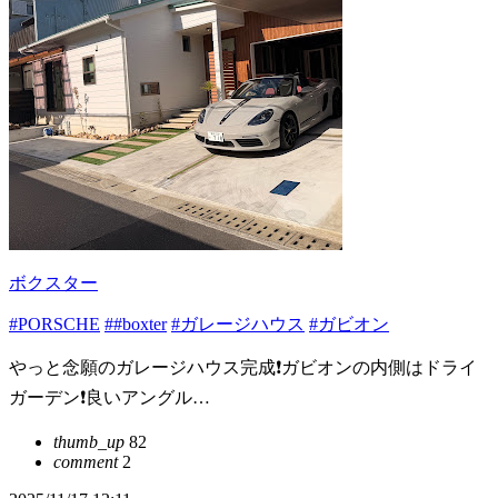
ボクスター
#PORSCHE
##boxter
#ガレージハウス
#ガビオン
やっと念願のガレージハウス完成❗️ガビオンの内側はドライ
ガーデン❗️良いアングル…
thumb_up
82
comment
2