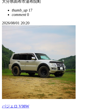
大分県由布市湯布院町
thumb_up
17
comment
0
2026/08/01 20:20
パジェロ V98W