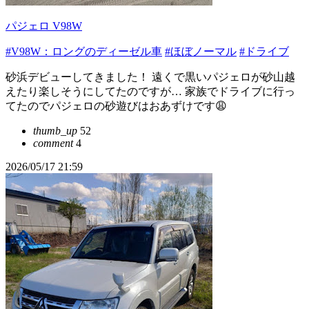
パジェロ V98W
#V98W：ロングのディーゼル車
#ほぼノーマル
#ドライブ
砂浜デビューしてきました！ 遠くで黒いパジェロが砂山越
えたり楽しそうにしてたのですが… 家族でドライブに行っ
てたのでパジェロの砂遊びはおあずけです😩
thumb_up
52
comment
4
2026/05/17 21:59