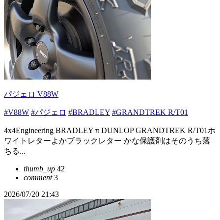
パジェロ V88W
#V88W
#パジェロ
#BRADLEY
#GRANDTREK R/T01
4x4Engineering BRADLEY π DUNLOP GRANDTREK R/T01ホ
ワイトレターよかブラックレター かな保護剤はそのうち落
ちる...
thumb_up
42
comment
3
2026/07/20 21:43