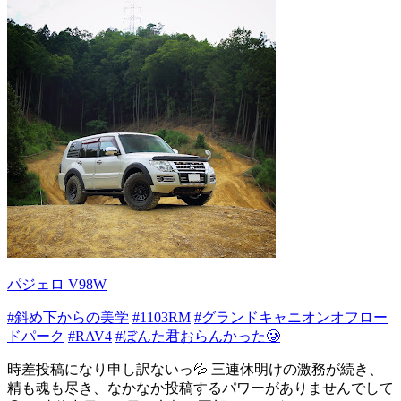
パジェロ V98W
#斜め下からの美学
#1103RM
#グランドキャニオンオフロー
ドパーク
#RAV4
#ぼんた君おらんかった🥲
時差投稿になり申し訳ないっ💦 三連休明けの激務が続き、
精も魂も尽き、なかなか投稿するパワーがありませんでして