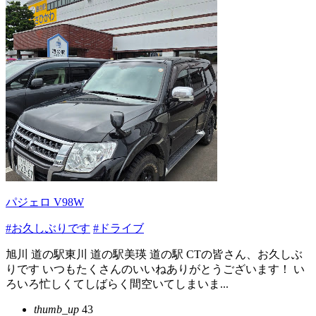
パジェロ V98W
#お久しぶりです
#ドライブ
旭川 道の駅東川 道の駅美瑛 道の駅 CTの皆さん、お久しぶ
りです いつもたくさんのいいねありがとうございます！ い
ろいろ忙しくてしばらく間空いてしまいま...
thumb_up
43