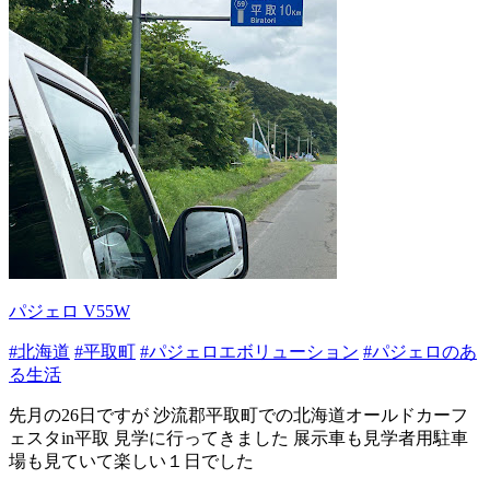
パジェロ V55W
#北海道
#平取町
#パジェロエボリューション
#パジェロのあ
る生活
先月の26日ですが 沙流郡平取町での北海道オールドカーフ
ェスタin平取 見学に行ってきました 展示車も見学者用駐車
場も見ていて楽しい１日でした