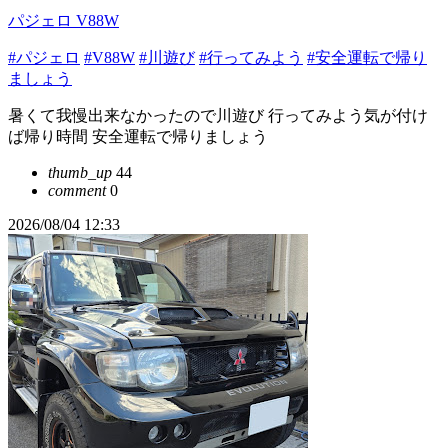
パジェロ V88W
#パジェロ
#V88W
#川遊び
#行ってみよう
#安全運転で帰り
ましょう
暑くて我慢出来なかったので川遊び 行ってみよう気が付け
ば帰り時間 安全運転で帰りましょう
thumb_up
44
comment
0
2026/08/04 12:33