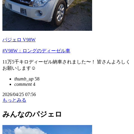
パジェロ V98W
#V98W：ロングのディーゼル車
11万5千キロディーゼル納車されました〜！ 皆さんよろしく
お願いします☺️
thumb_up
58
comment
4
2026/04/25 07:56
もっとみる
みんなのパジェロ