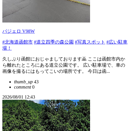
パジェロ V98W
#北海道函館市
#道立四季の森公園
#写真スポット
#広い駐車
場！
久しぶり函館におじゃましております🙇 ここは函館市内か
ら離れたところにある道立公園です。 広い駐車場で、車の
画像を撮るにはもってこいの場所です。 今日は函...
thumb_up
43
comment
0
2026/08/01 12:43