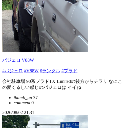
パジェロ V88W
#パジェロ
#V88W
#ランクル
#プラド
会社駐車場 90系プラドTX-Limitedの後方からチラリ なにこ
の愛くるしい感じのパジェロは イイね
thumb_up
37
comment
0
2026/08/02 21:31