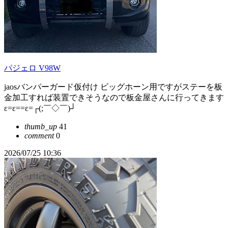
パジェロ V98W
jaosバンパーガード仮付け ビッグホーン用ですがステーを板
金加工すれば装置できそうなので板金屋さんに行ってきます
ε=ε==ε=┌(;￣◇￣)┘
thumb_up
41
comment
0
2026/07/25 10:36