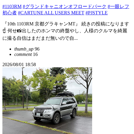
#1103RM
#グランドキャニオンオフロードパーク
#一眼レフ
初心者
#CARTUNE ALL USERS MEET
#PJSTYLE
『10th 1103RM 京都グラキャンMT』 続きの投稿になります
☝️ 何せ📸出したのホンマの終盤やし、人様のクルマを綺麗
に撮る自信はまだまだ無いので自...
thumb_up
96
comment
16
2026/08/01 18:58