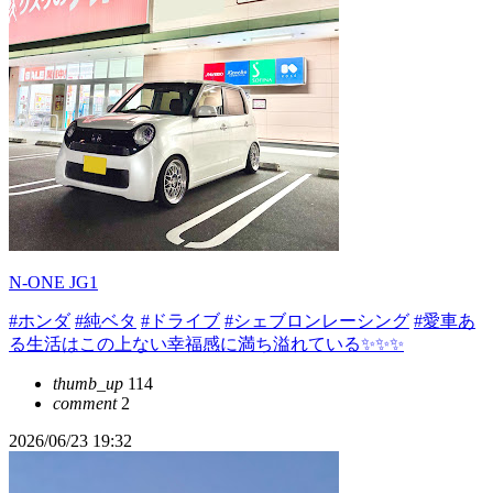
N-ONE JG1
#ホンダ
#純ベタ
#ドライブ
#シェブロンレーシング
#愛車あ
る生活はこの上ない幸福感に満ち溢れている✨✨✨
thumb_up
114
comment
2
2026/06/23 19:32