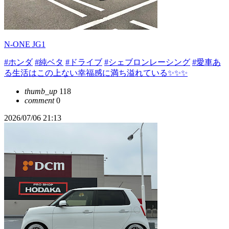
N-ONE JG1
#ホンダ
#純ベタ
#ドライブ
#シェブロンレーシング
#愛車あ
る生活はこの上ない幸福感に満ち溢れている✨✨✨
thumb_up
118
comment
0
2026/07/06 21:13