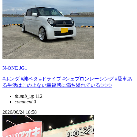
N-ONE JG1
#ホンダ
#純ベタ
#ドライブ
#シェブロンレーシング
#愛車あ
る生活はこの上ない幸福感に満ち溢れている✨✨✨
thumb_up
112
comment
0
2026/06/24 18:58