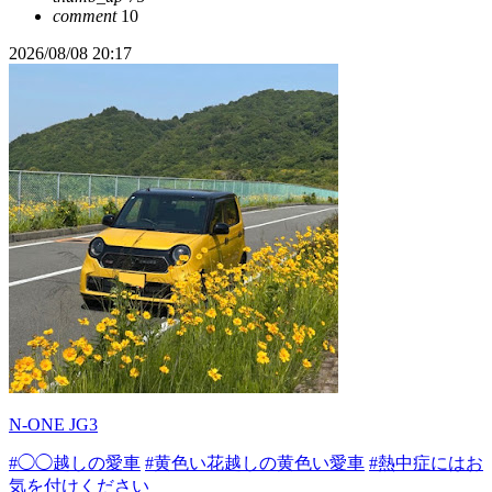
comment
10
2026/08/08 20:17
N-ONE JG3
#◯◯越しの愛車
#黄色い花越しの黄色い愛車
#熱中症にはお
気を付けください