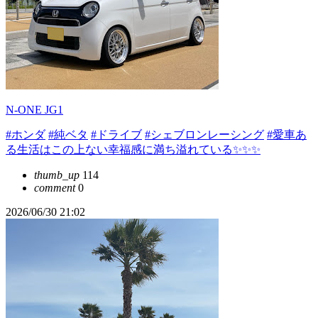
N-ONE JG1
#ホンダ
#純ベタ
#ドライブ
#シェブロンレーシング
#愛車あ
る生活はこの上ない幸福感に満ち溢れている✨✨✨
thumb_up
114
comment
0
2026/06/30 21:02