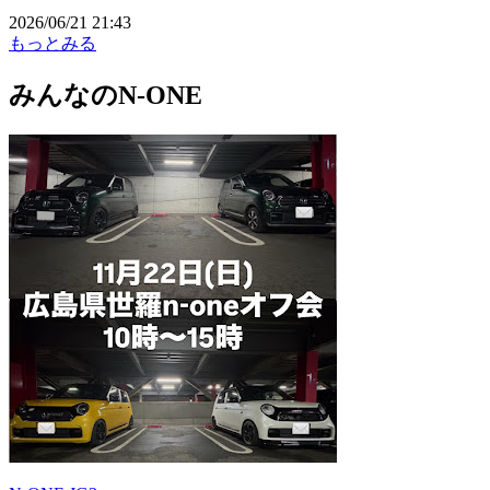
2026/06/21 21:43
もっとみる
みんなのN-ONE