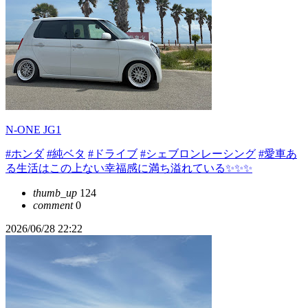
N-ONE JG1
#ホンダ
#純ベタ
#ドライブ
#シェブロンレーシング
#愛車あ
る生活はこの上ない幸福感に満ち溢れている✨✨✨
thumb_up
124
comment
0
2026/06/28 22:22