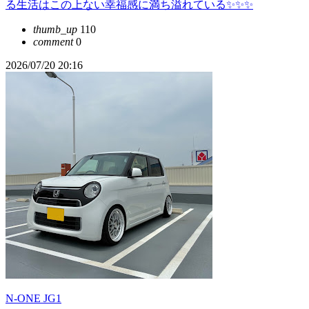
る生活はこの上ない幸福感に満ち溢れている✨✨✨
thumb_up
110
comment
0
2026/07/20 20:16
N-ONE JG1