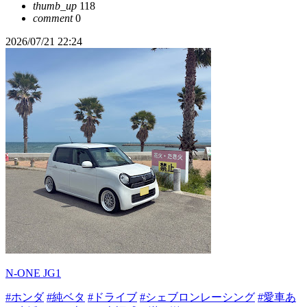
thumb_up
118
comment
0
2026/07/21 22:24
N-ONE JG1
#ホンダ
#純ベタ
#ドライブ
#シェブロンレーシング
#愛車あ