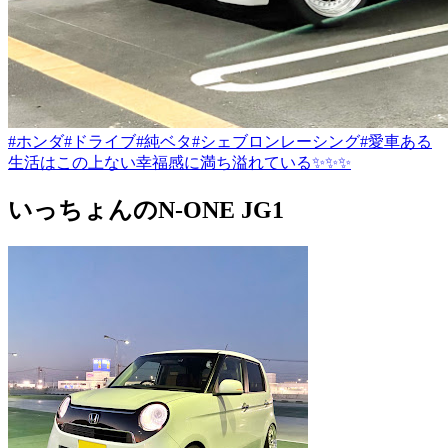
#ホンダ
#ドライブ
#純ベタ
#シェブロンレーシング
#愛車ある
生活はこの上ない幸福感に満ち溢れている✨✨✨
いっちょんのN-ONE JG1