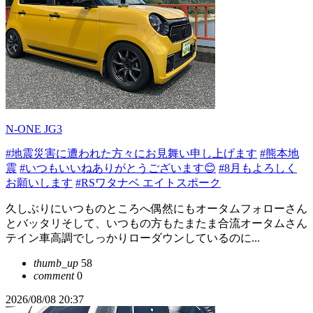
N-ONE JG3
#地震災害に遭われた方々にお見舞い申し上げます
#熊本地
震
#いつもいいねありがとうございます😊
#8月もよろしく
お願いします
#RSワタナベ エイトスポーク
久しぶりにいつものところへ偶然にもオータムフォローさん
とバッタリそして、いつもの方もたまたま合流オータムさん
テイン車高調でしっかりローダウンしているのに...
thumb_up
58
comment
0
2026/08/08 20:37