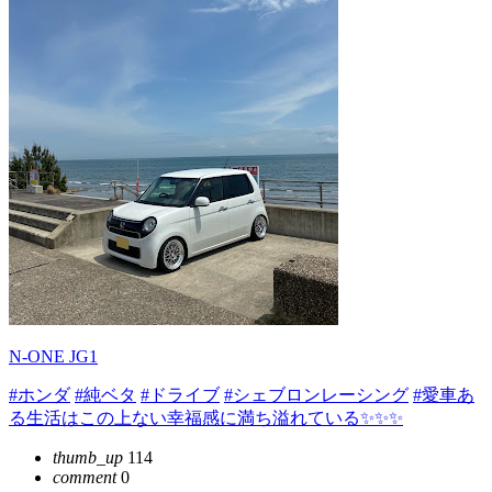
N-ONE JG1
#ホンダ
#純ベタ
#ドライブ
#シェブロンレーシング
#愛車あ
る生活はこの上ない幸福感に満ち溢れている✨✨✨
thumb_up
114
comment
0