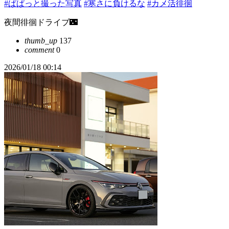
#ぱぱっと撮った写真
#寒さに負けるな
#カメ活徘徊
夜間徘徊ドライブ🌃
thumb_up
137
comment
0
2026/01/18 00:14