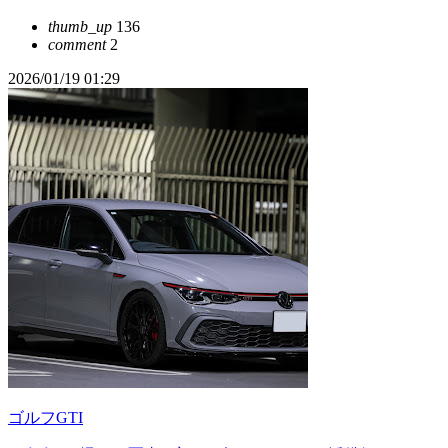
thumb_up
136
comment
2
2026/01/19 01:29
ゴルフGTI