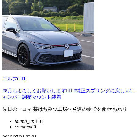
ゴルフGTI
#8月もよろしくお願いします🙇‍♂️
#純正スプリングに戻し
#キ
ャンバー調整マウント装着
先日の一コマ 某はちみつ工房へ🍯道の駅で夕食🐟おわり
thumb_up
118
comment
0