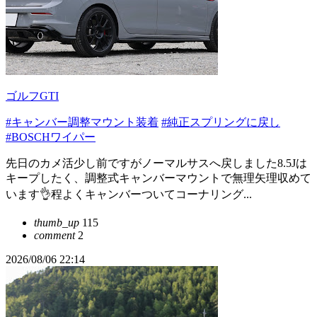
ゴルフGTI
#キャンバー調整マウント装着
#純正スプリングに戻し
#BOSCHワイパー
先日のカメ活少し前ですがノーマルサスへ戻しました8.5Jは
キープしたく、調整式キャンバーマウントで無理矢理収めて
います👌程よくキャンバーついてコーナリング...
thumb_up
115
comment
2
2026/08/06 22:14