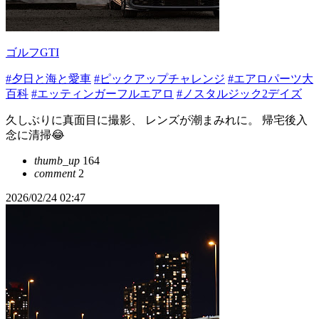
ゴルフGTI
#夕日と海と愛車
#ピックアップチャレンジ
#エアロパーツ大
百科
#エッティンガーフルエアロ
#ノスタルジック2デイズ
久しぶりに真面目に撮影、 レンズが潮まみれに。 帰宅後入
念に清掃😂
thumb_up
164
comment
2
2026/02/24 02:47