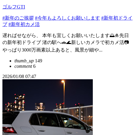
ゴルフGTI
#新年のご挨拶
#今年もよろしくお願いします
#新年初ドライ
ブ
#新年初カメ活
遅ればせながら、 本年も宜しくお願いいたします🌅🎍先日
の新年初ドライブ 渚の駅へ🚗🌊新しいカメラで初カメ活📷
やっぱり3000万画素以上あると、風景が細や...
thumb_up
149
comment
6
2026/01/08 07:47