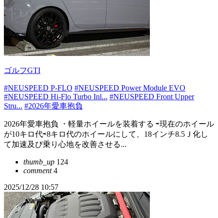
ゴルフGTI
#NEUSPEED P-FLO
#NEUSPEED Power Module EVO
#NEUSPEED Hi-Flo Turbo Inl...
#NEUSPEED Front Upper
Stru...
#2026年愛車抱負
2026年愛車抱負 ・軽量ホイールを装着する ⇨現在のホイール
が10キロ代⇨8キロ代のホイールにして、18インチ8.5Ｊ化し
て加速及び乗り心地を改善させる...
thumb_up
124
comment
4
2025/12/28 10:57