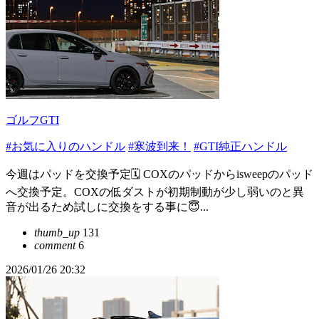
ゴルフGTI
#お気に入りのハンドル
#寒波到来！
#GTI純正ハンドル
今週はパッドを交換予定🗓️ COXのパッドからisweepのパッド
へ交換予定。COXの低ダストが初期制動が少し弱いのと異
音が出るため試しに交換をする事に😇...
thumb_up
131
comment
6
2026/01/26 20:32