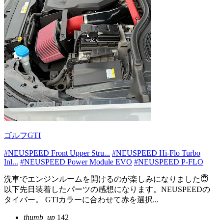
ゴルフGTI
#NEUSPEED Front Upper Stru...
#NEUSPEED Hi-Flo Turbo
Inl...
#NEUSPEED Power Module EVO
#NEUSPEED P-FLO
洗車でエンジンルームを開けるのが楽しみになりました😇
以下先日装着したパーツの感想になります。NEUSPEEDの
タイバー。 GTIカラーに合わせて赤を選択...
thumb_up
142