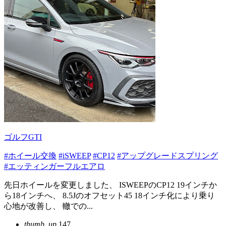
ゴルフGTI
#ホイール交換
#iSWEEP
#CP12
#アップグレードスプリング
#エッティンガーフルエアロ
先日ホイールを変更しました、 ISWEEPのCP12 19インチか
ら18インチへ、 8.5Jのオフセット45 18インチ化により乗り
心地が改善し、 轍での...
thumb_up
147