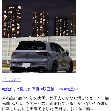
ゴルフGTI
#ぱぱっと撮った写真
#辰巳第一PA
#大黒PA
首都高徘徊今年初の大黒、外国人がかなり増えてました、観
光地化され、ツアーバスが組まれているとかいないとか2階
に新しいお店も出来てました 先日は、お土産に肉...