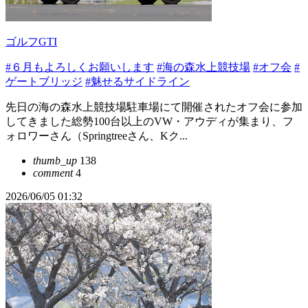
ゴルフGTI
#６月もよろしくお願いします
#海の森水上競技場
#オフ会
#
ゲートブリッジ
#魅せるサイドライン
先日の海の森水上競技場駐車場にて開催されたオフ会に参加
してきました総勢100台以上のVW・アウディが集まり、フ
ォロワーさん（Springtreeさん、Kク...
thumb_up
138
comment
4
2026/06/05 01:32