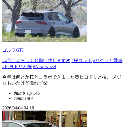
ゴルフGTI
#4月もよろしくお願い致します🌸
#桜コラボ
#サクラと愛車
#ヒヨドリと桜
#New wheel
今年は何とか桜とコラボできました🌸ヒヨドリと桜、 メジ
ロもいたけど撮れず😵
thumb_up
146
comment
4
2026/04/04 04:16