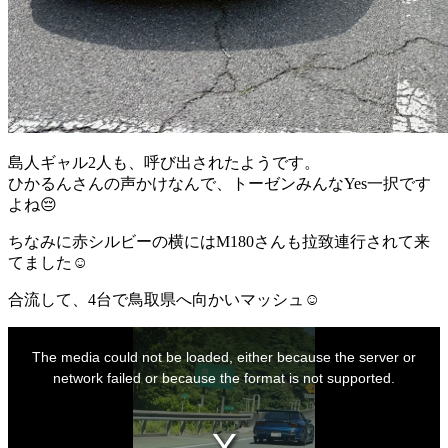
島人ギャル2人も、呼び出されたようです。
ひかるんさんの声かけなんで、トーゼンみんなYes一択です
よね😔
ちなみに赤シルビーの横にはM180さんも拉致連行されて来
てました☺️
合流して、4台で鳥取県へ向かいマッシュ☺️
This
is
The media could not be loaded, either because the server or
a
modal
network failed or because the format is not supported.
window.