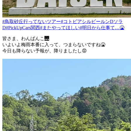
#鳥取砂丘行ってないツアー
#コトビアシルビールンDソラ
D
#PickUpCars関西
#またやってほしい
#明日から仕事て…🤮
皆さま、わんばんこ🌉
いよいよ梅雨本番に入って、つまらないですね🤮
今日も降らない予報が、降りましたし😡