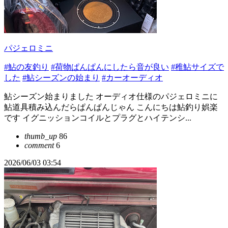
パジェロミニ
#鮎の友釣り
#荷物ぱんぱんにしたら音が良い
#稚鮎サイズで
した
#鮎シーズンの始まり
#カーオーディオ
鮎シーズン始まりました オーディオ仕様のパジェロミニに
鮎道具積み込んだらぱんぱんじゃん こんにちは鮎釣り娯楽
です イグニッションコイルとプラグとハイテンシ...
thumb_up
86
comment
6
2026/06/03 03:54