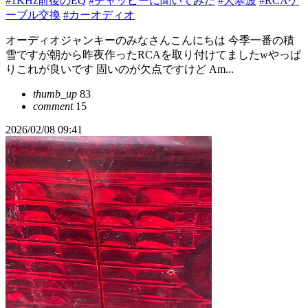
#1KHz前後のEQ
#チャッピーに聞いてみた
#大寒波
#RCAケ
ーブル交換
#カーオディオ
オーディオジャンキーのみなさんこんにちは 今季一番の積
雪ですが朝から昨夜作ったRCAを取り付けてましたwやっぱ
りこれが良いです 固いのが欠点ですけど Am...
thumb_up
83
comment
15
2026/02/08 09:41