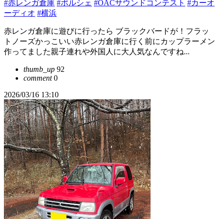
#赤レンガ倉庫
#ポルシェ
#OACサウンドコンテスト
#カーオ
ーディオ
#横浜
赤レンガ倉庫に遊びに行ったら ブラックバードが！フラッ
トノーズかっこいい赤レンガ倉庫に行く前にカップラーメン
作ってました親子連れや外国人に大人気なんですね...
thumb_up
92
comment
0
2026/03/16 13:10