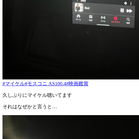
#マイケル
#モスコニ AS100.4
#映画鑑賞
久しぶりにマイケル聴いてます
それはなぜかと言うと…