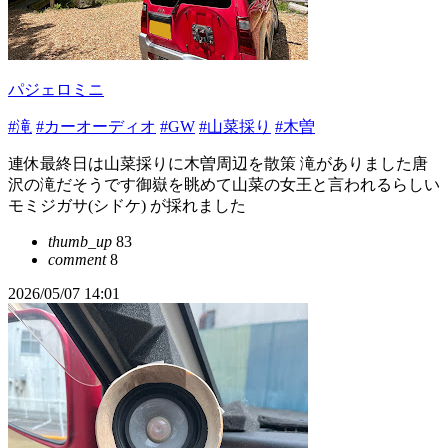
パジェロミニ
#滝
#カーオーディオ
#GW
#山菜採り
#木曽
連休最終日は山菜採りに木曽周辺を散策 滝がありました唐
沢の滝だそうです御嶽を眺めて山菜の女王と言われるらしい
モミジガサ(シドケ) が採れました
thumb_up
83
comment
8
2026/05/07 14:01