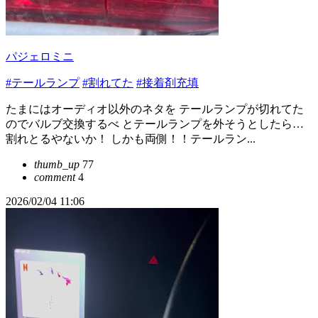
パジェロミニ
#テールランプ
#割れてた
#接着剤充填
たまにはオーディオ以外のネタを テールランプが切れてた
のでバルブ交換するべ とテールランプを外そうとしたら…
割れとるやないか！ しかも両側！！テールラン...
thumb_up
77
comment
4
2026/02/04 11:06