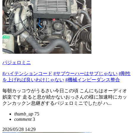
パジェロミニ
#ハイテンションコード
#サブウーハーはサブじゃない
#剛性
を上げれば良いわけじゃない
#機械インピーダンス整合
毎朝カッコウがうるさい今日この頃 こんにちはオーディオ
娯楽です 走ると息が続かないおっさんの様に加速時にカッ
クンカックン息継ぎするパジェロミニでしたが ハ...
thumb_up
75
comment
3
2026/05/28 14:29