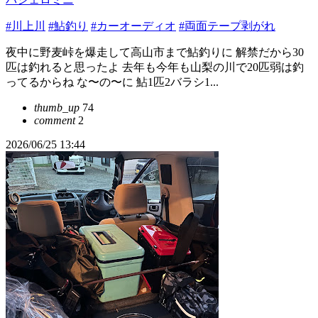
#川上川
#鮎釣り
#カーオーディオ
#両面テープ剥がれ
夜中に野麦峠を爆走して高山市まで鮎釣りに 解禁だから30
匹は釣れると思ったよ 去年も今年も山梨の川で20匹弱は釣
ってるからね な〜の〜に 鮎1匹2バラシ1...
thumb_up
74
comment
2
2026/06/25 13:44