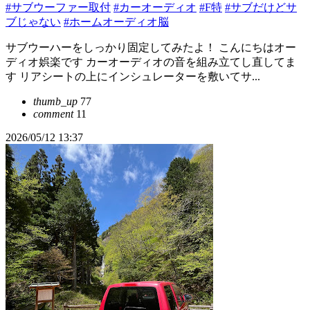
#サブウーファー取付
#カーオーディオ
#F特
#サブだけどサ
ブじゃない
#ホームオーディオ脳
サブウーハーをしっかり固定してみたよ！ こんにちはオー
ディオ娯楽です カーオーディオの音を組み立てし直してま
す リアシートの上にインシュレーターを敷いてサ...
thumb_up
77
comment
11
2026/05/12 13:37