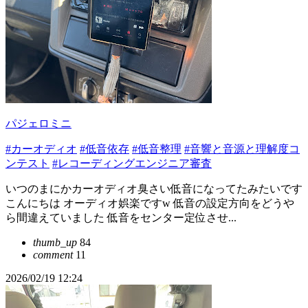
パジェロミニ
#カーオディオ
#低音依存
#低音整理
#音響と音源と理解度コ
ンテスト
#レコーディングエンジニア審査
いつのまにかカーオディオ臭さい低音になってたみたいです
こんにちは オーディオ娯楽ですw 低音の設定方向をどうや
ら間違えていました 低音をセンター定位させ...
thumb_up
84
comment
11
2026/02/19 12:24