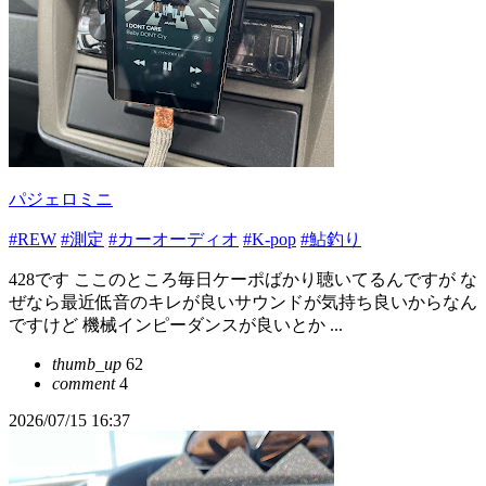
パジェロミニ
#REW
#測定
#カーオーディオ
#K-pop
#鮎釣り
428です ここのところ毎日ケーポばかり聴いてるんですが な
ぜなら最近低音のキレが良いサウンドが気持ち良いからなん
ですけど 機械インピーダンスが良いとか ...
thumb_up
62
comment
4
2026/07/15 16:37