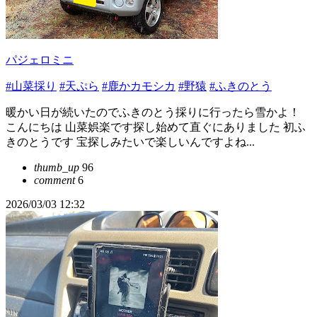
パジェロミニ
#山菜採り
#天ぷら
#鹿かカモシカ
#野猿
#ふきのとう
暖かい日が続いたのでふきのとう採りに行ったら雪かよ！
こんにちは 山菜娯楽です探し始めて直ぐにありました 初ふ
きのとうです 宝探しみたいで楽しいんですよね...
thumb_up
96
comment
6
2026/03/03 12:32