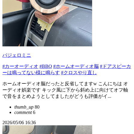
パジェロミニ
#カーオーディオ
#BBQ
#ホームオーディオ脳
#ドアスピーカ
ーは鳴ってない様に鳴らす
#クロスやり直し
ホームオーディオ脳だったと反省してますw こんにちは オ
ーディオ娯楽です キック風に下から斜め上に向けてオフ軸
で音をまとめようとしてましたがどうも評価がイ...
thumb_up
80
comment
6
2026/05/06 16:36