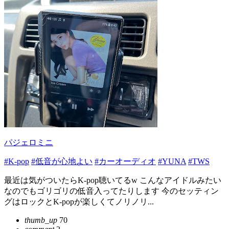
パジェロミニ
#K-pop
#低音が心地よい
#カーオーディオ
#YUNA
#TWS
最近は気がついたらK-pop聴いてるw こんなアイドルみたい
なのでもゴリゴリの低音入ってたりします 今のセッティン
グはロックとK-popが楽しくてノリノリ...
thumb_up
70