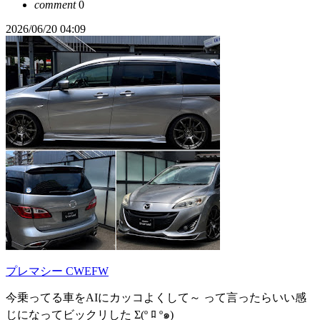
comment
0
2026/06/20 04:09
プレマシー CWEFW
今乗ってる車をAIにカッコよくして～ って言ったらいい感
じになってビックリした Σ(º ﾛ º๑)