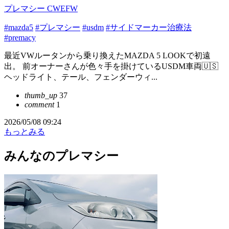
プレマシー CWEFW
#mazda5
#プレマシー
#usdm
#サイドマーカー治療法
#premacy
最近VWルータンから乗り換えたMAZDA 5 LOOKで初遠
出。 前オーナーさんが色々手を掛けているUSDM車両🇺🇸
ヘッドライト、テール、フェンダーウィ...
thumb_up
37
comment
1
2026/05/08 09:24
もっとみる
みんなのプレマシー