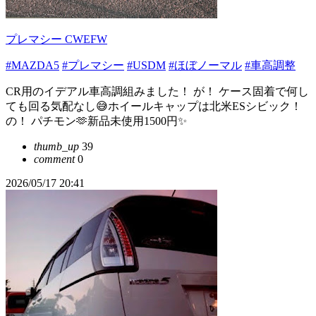
プレマシー CWEFW
#MAZDA5
#プレマシー
#USDM
#ほぼノーマル
#車高調整
CR用のイデアル車高調組みました！ が！ ケース固着で何し
ても回る気配なし😅ホイールキャップは北米ESシビック！
の！ パチモン🫶新品未使用1500円✨️
thumb_up
39
comment
0
2026/05/17 20:41