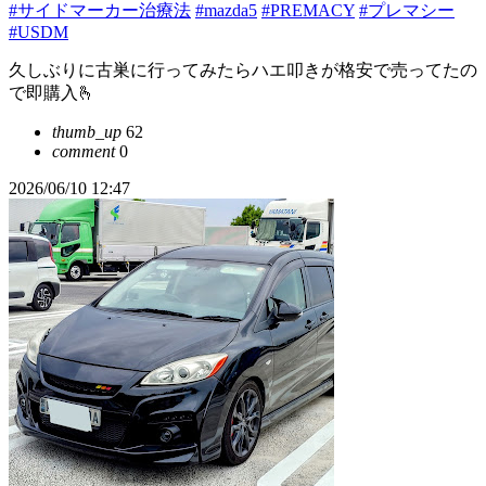
#サイドマーカー治療法
#mazda5
#PREMACY
#プレマシー
#USDM
久しぶりに古巣に行ってみたらハエ叩きが格安で売ってたの
で即購入🫰
thumb_up
62
comment
0
2026/06/10 12:47