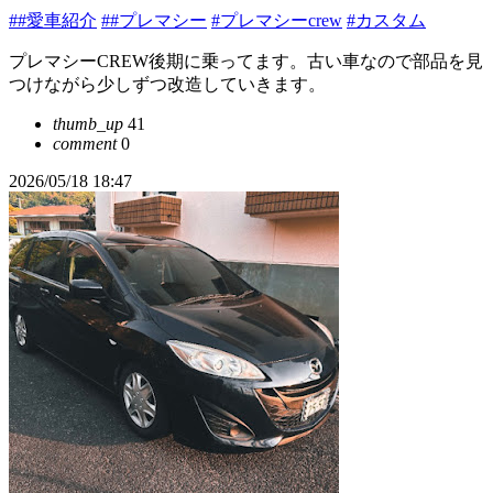
##愛車紹介
##プレマシー
#プレマシーcrew
#カスタム
プレマシーCREW後期に乗ってます。古い車なので部品を見
つけながら少しずつ改造していきます。
thumb_up
41
comment
0
2026/05/18 18:47