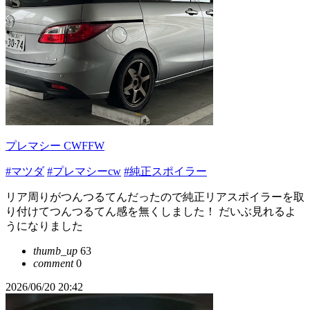
プレマシー CWFFW
#マツダ
#プレマシーcw
#純正スポイラー
リア周りがつんつるてんだったので純正リアスポイラーを取
り付けてつんつるてん感を無くしました！ だいぶ見れるよ
うになりました
thumb_up
63
comment
0
2026/06/20 20:42