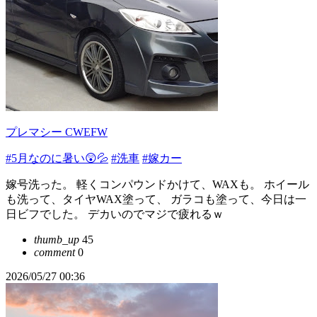
プレマシー CWEFW
#5月なのに暑い😲💦
#洗車
#嫁カー
嫁号洗った。 軽くコンパウンドかけて、WAXも。 ホイール
も洗って、タイヤWAX塗って、 ガラコも塗って、今日は一
日ビフでした。 デカいのでマジで疲れるｗ
thumb_up
45
comment
0
2026/05/27 00:36