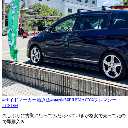
#サイドマーカー治療法
#mazda5
#PREMACY
#プレマシー
#USDM
久しぶりに古巣に行ってみたらハエ叩きが格安で売ってたの
で即購入🫰