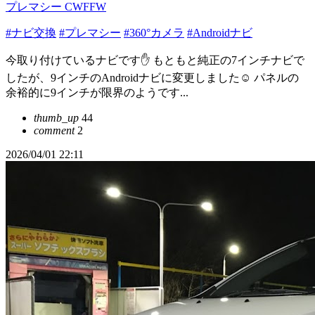
プレマシー CWFFW
#ナビ交換
#プレマシー
#360°カメラ
#Androidナビ
今取り付けているナビです✋️ もともと純正の7インチナビで
したが、9インチのAndroidナビに変更しました☺️ パネルの
余裕的に9インチが限界のようです...
thumb_up
44
comment
2
2026/04/01 22:11