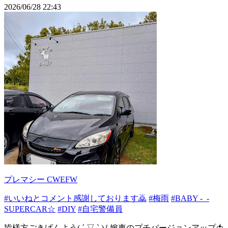
2026/06/28 22:43
プレマシー CWEFW
#いいねとコメント感謝しております🙇
#梅雨
#BABY -_-
SUPERCAR☆
#DIY
#自宅警備員
皆様方ごきげんよう( ´ ▽ ` )ﾉ 嫁車のプチバージョンアップ🍅