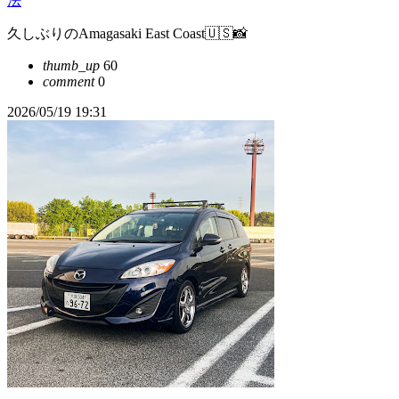
法
久しぶりのAmagasaki East Coast🇺🇸📸
thumb_up
60
comment
0
2026/05/19 19:31