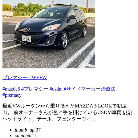
プレマシー CWEFW
#mazda5
#プレマシー
#usdm
#サイドマーカー治療法
#premacy
最近VWルータンから乗り換えたMAZDA 5 LOOKで初遠
出。 前オーナーさんが色々手を掛けているUSDM車両🇺🇸
ヘッドライト、テール、フェンダーウィ...
thumb_up
37
comment
1