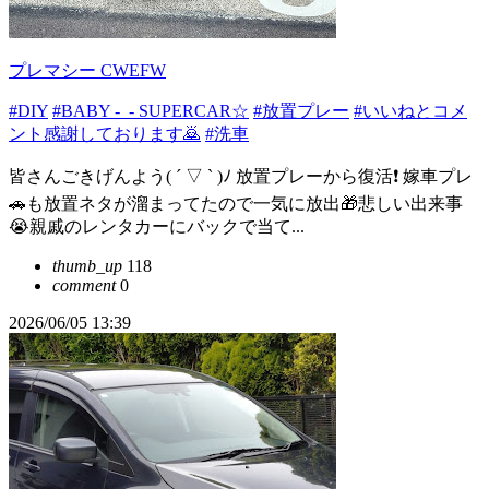
プレマシー CWEFW
#DIY
#BABY -_- SUPERCAR☆
#放置プレー
#いいねとコメ
ント感謝しております🙇
#洗車
皆さんごきげんよう( ´ ▽ ` )ﾉ 放置プレーから復活❗ 嫁車プレ
🚗も放置ネタが溜まってたので一気に放出🎁悲しい出来事
😭親戚のレンタカーにバックで当て...
thumb_up
118
comment
0
2026/06/05 13:39