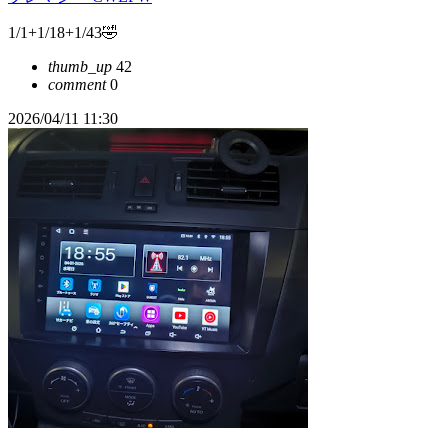
1/1+1/18+1/43🤣
thumb_up
42
comment
0
2026/04/11 11:30