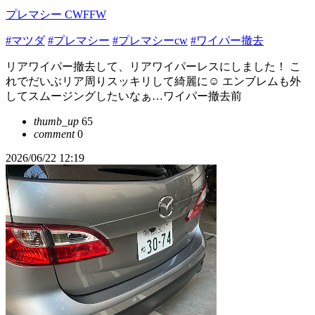
プレマシー CWFFW
#マツダ
#プレマシー
#プレマシーcw
#ワイパー撤去
リアワイパー撤去して、リアワイパーレスにしました！ こ
れでだいぶリア周りスッキリして綺麗に☺️ エンブレムも外
してスムージングしたいなぁ…ワイパー撤去前
thumb_up
65
comment
0
2026/06/22 12:19