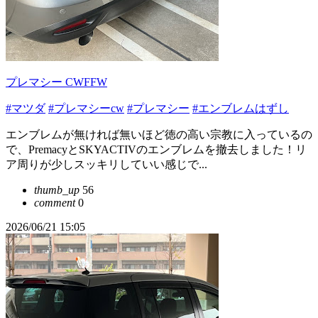
プレマシー CWFFW
#マツダ
#プレマシーcw
#プレマシー
#エンブレムはずし
エンブレムが無ければ無いほど徳の高い宗教に入っているの
で、PremacyとSKYACTIVのエンブレムを撤去しました！リ
ア周りが少しスッキリしていい感じで...
thumb_up
56
comment
0
2026/06/21 15:05