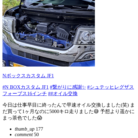
Nボックスカスタム JF1
#N BOXカスタム JF1
#繋がりに感謝✨
#シュテッヒレグザス
フォーブス16インチ
##オイル交換
今日は仕事早目に終ったんで早速オイル交換しました(笑) ま
だ買って1ヶ月なのに5000キロ走りました😅 予想より遥かに
まっ茶色でした😱
thumb_up
177
comment
50