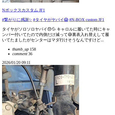
Nボックスカスタム JF1
#繋がりに感謝✨
#タイヤがヤバイ😱
#N-BOX custom JF1
タイヤがソロソロヤバイ😞💦 キャロルに履いてた時にキャ
ンバー付いてたので内側だけ減って😅裏表入れ替えして履
いてたましたがセンターはマダ行けそうなんですけど...
thumb_up
158
comment
36
2026/01/20 09:11