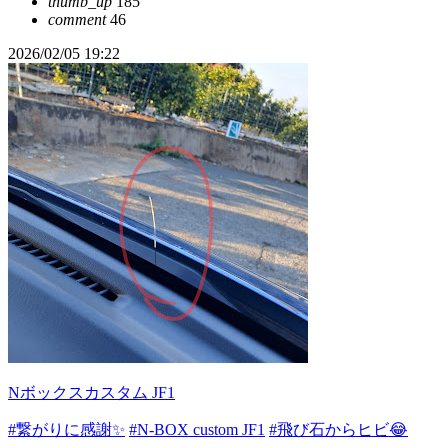
thumb_up
185
comment
46
2026/02/05 19:22
Nボックスカスタム JF1
#繋がりに感謝✨
#N-BOX custom JF1
#飛び石からヒビ😂