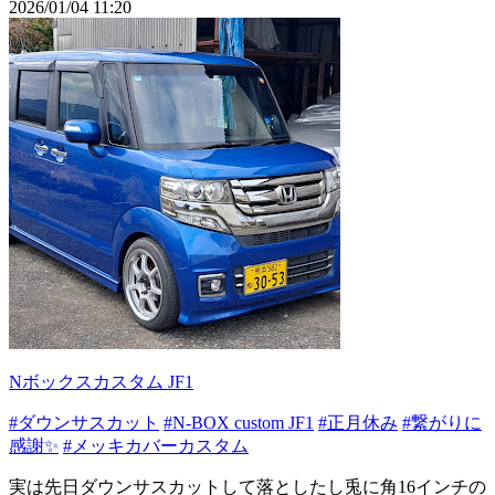
2026/01/04 11:20
Nボックスカスタム JF1
#ダウンサスカット
#N-BOX custom JF1
#正月休み
#繋がりに
感謝✨
#メッキカバーカスタム
実は先日ダウンサスカットして落としたし兎に角16インチの