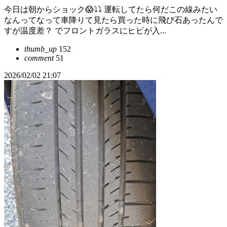
今日は朝からショック😱⤵️⤵️ 運転してたら何だこの線みたい
なんってなって車降りて見たら買った時に飛び石あったんで
すが温度差？ でフロントガラスにヒビが入...
thumb_up
152
comment
51
2026/02/02 21:07