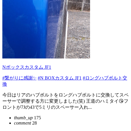
Nボックスカスタム JF1
#繋がりに感謝✨
#N BOXカスタム JF1
#ロングハブボルト交
換
今日はリアのハブボルトをロングハブボルトに交換してスペ
ーサーで調整する方に変更しました(笑) 王道のハミタイ😘フ
ロントが7Jの43で5ミリのスペーサー入れ...
thumb_up
175
comment
28