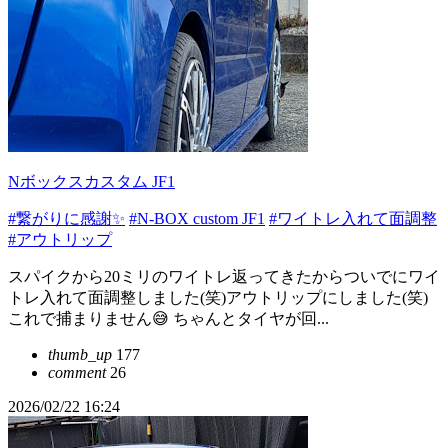
Nボックスカスタム JF1
#繋がりに感謝✨
#N-BOX custom JF1
#ワイトレ入れて面調整
#アウトリップ
スパイクから20ミリのワイトレ返ってきたからついでにワイ
トレ入れて面調整しました(笑)アウトリップにしました(笑)
これで捕まりません😅 ちゃんとタイヤが回...
thumb_up
177
comment
26
2026/02/22 16:24