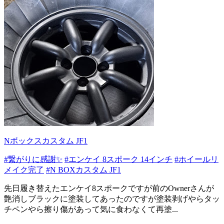
Nボックスカスタム JF1
#繋がりに感謝✨
#エンケイ 8スポーク 14インチ
#ホイールリ
メイク完了
#N BOXカスタム JF1
先日履き替えたエンケイ8スポークですが前のOwnerさんが
艶消しブラックに塗装してあったのですが塗装剥げやらタッ
チペンやら擦り傷があって気に食わなくて再塗...