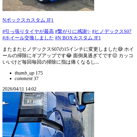
Nボックスカスタム JF1
#引っ張りタイヤが最高
#繋がりに感謝✨
#ヒノデックスS07
#ホイール交換しました
#N BOXカスタム JF1
またまたヒノデックスS07の15インチに変更しました😅 ホイ
ールの掃除にギブアップです😂 面倒臭過ぎてです😖 カッコ
いいけど毎回毎回の掃除に指は痛くなるし...
thumb_up
175
comment
37
2026/04/11 14:02