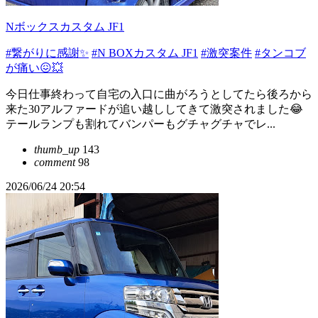
Nボックスカスタム JF1
#繋がりに感謝✨
#N BOXカスタム JF1
#激突案件
#タンコブ
が痛い😖💥
今日仕事終わって自宅の入口に曲がろうとしてたら後ろから
来た30アルファードが追い越ししてきて激突されました😂
テールランプも割れてバンパーもグチャグチャでレ...
thumb_up
143
comment
98
2026/06/24 20:54