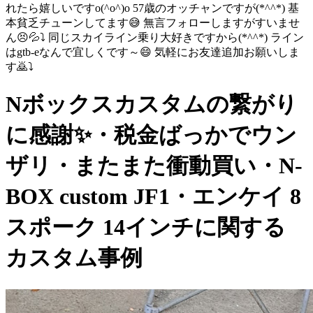
れたら嬉しいですo(^o^)o 57歳のオッチャンですが(*^^*) 基
本貧乏チューンしてます😅 無言フォローしますがすいませ
ん😣💦⤵ 同じスカイライン乗り大好きですから(*^^*) ライン
はgtb-eなんで宜しくです～😄 気軽にお友達追加お願いしま
す🙇⤵
Nボックスカスタムの繋がり
に感謝✨・税金ばっかでウン
ザリ・またまた衝動買い・N-
BOX custom JF1・エンケイ 8
スポーク 14インチに関する
カスタム事例