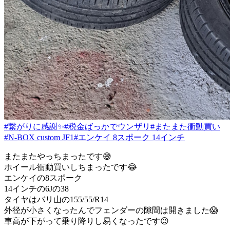
#繋がりに感謝✨
#税金ばっかでウンザリ
#またまた衝動買い
#N-BOX custom JF1
#エンケイ 8スポーク 14インチ
またまたやっちまったです😅
ホイール衝動買いしちまったです😂
エンケイの8スポーク
14インチの6Jの38
タイヤはバリ山の155/55/R14
外径が小さくなったんでフェンダーの隙間は開きました😱
車高が下がって乗り降りし易くなったです😉