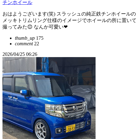
チンホイール
おはようございます(笑) スラッシュの純正鉄チンホイールの
メッキトリムリング仕様のイメージでホイールの所に置いて
撮ってみた😊 なんか可愛い❤
thumb_up
175
comment
22
2026/04/25 06:26