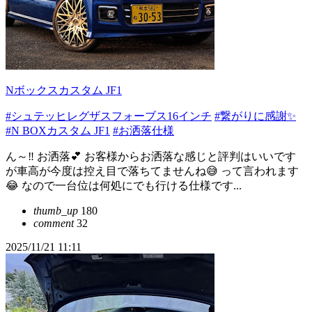
Nボックスカスタム JF1
#シュテッヒレグザスフォーブス16インチ
#繋がりに感謝✨
#N BOXカスタム JF1
#お洒落仕様
ん～‼️ お洒落💕 お客様からお洒落な感じと評判はいいです
が車高が今度は控え目で落ちてませんね😅 って言われます
😂 なので一台位は何処にでも行ける仕様です...
thumb_up
180
comment
32
2025/11/21 11:11