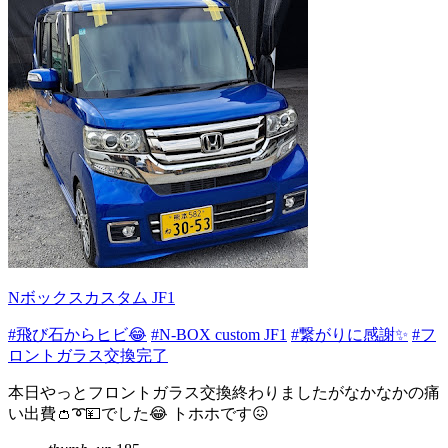
Nボックスカスタム JF1
#飛び石からヒビ😂
#N-BOX custom JF1
#繋がりに感謝✨
#フ
ロントガラス交換完了
本日やっとフロントガラス交換終わりましたがなかなかの痛
い出費👛➰💴でした😂 トホホです😖