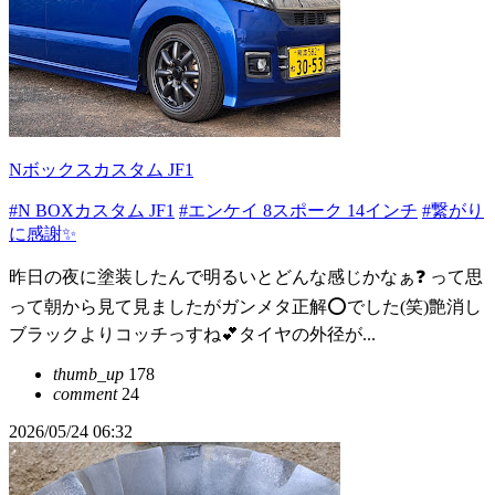
Nボックスカスタム JF1
#N BOXカスタム JF1
#エンケイ 8スポーク 14インチ
#繋がり
に感謝✨
昨日の夜に塗装したんで明るいとどんな感じかなぁ❓️ って思
って朝から見て見ましたがガンメタ正解⭕でした(笑)艶消し
ブラックよりコッチっすね💕タイヤの外径が...
thumb_up
178
comment
24
2026/05/24 06:32