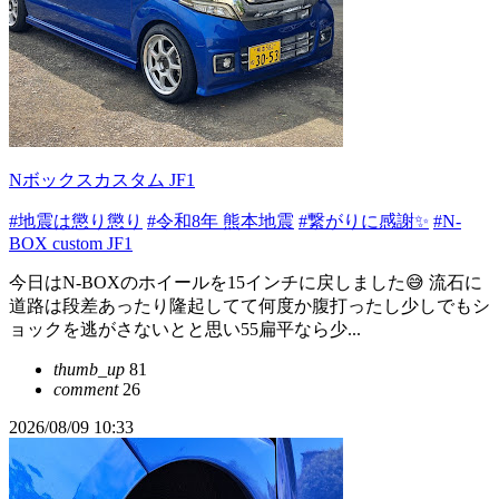
Nボックスカスタム JF1
#地震は懲り懲り
#令和8年 熊本地震
#繋がりに感謝✨
#N-
BOX custom JF1
今日はN-BOXのホイールを15インチに戻しました😅 流石に
道路は段差あったり隆起してて何度か腹打ったし少しでもシ
ョックを逃がさないとと思い55扁平なら少...
thumb_up
81
comment
26
2026/08/09 10:33