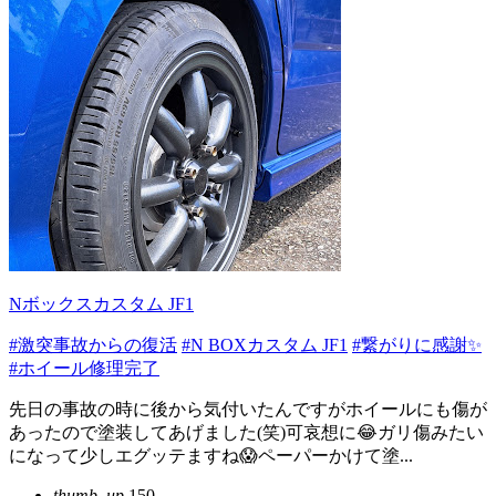
Nボックスカスタム JF1
#激突事故からの復活
#N BOXカスタム JF1
#繋がりに感謝✨
#ホイール修理完了
先日の事故の時に後から気付いたんですがホイールにも傷が
あったので塗装してあげました(笑)可哀想に😂ガリ傷みたい
になって少しエグッテますね😱ペーパーかけて塗...
thumb_up
150