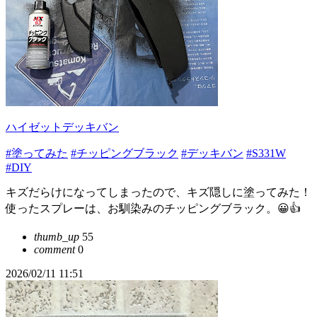
ハイゼットデッキバン
#塗ってみた
#チッピングブラック
#デッキバン
#S331W
#DIY
キズだらけになってしまったので、キズ隠しに塗ってみた！
使ったスプレーは、お馴染みのチッピングブラック。😀👍
thumb_up
55
comment
0
2026/02/11 11:51