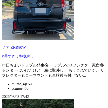
ノア ZRR80W
#暑すぎ
#車検戻し
昨日ちょいトラブル発生😱 トラブルでリフレクター死亡😂
センターはいけたけど一緒に取外し。 もうこれでいく。 リ
フレクターもローマウントも車検後も付けない...
thumb_up
54
comment
0
2026/08/03 17:42