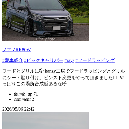
ノア ZRR80W
#愛車紹介
#ビックキャリパー
#rays
#フードラッピング
フードとグリルに🤭 kanzy工房でフードラッピングとグリル
にシート貼り付け。ピンスト変更をやって頂きました🙇‍♂️ や
っぱりこの場所合成感あるな🤣
thumb_up
71
comment
2
2026/05/06 22:42