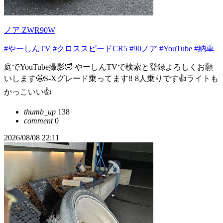
ノア ZWR90W
#やーしんTV
#クロススピードCR5
#90ノア
#YouTube
#納車
庭でYouTube撮影🤣 やーしんTVで検索と登録よろしくお願
いします🤩S-Xグレード乗ってます‼️ 8人乗りです👍ライトも
かっこいい👍
thumb_up
138
comment
0
2026/08/08 22:11