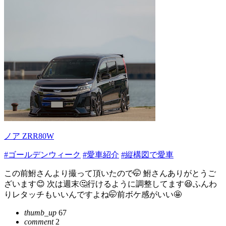
ノア ZRR80W
#ゴールデンウィーク
#愛車紹介
#縦構図で愛車
この前鮒さんより撮って頂いたので🤭 鮒さんありがとうご
ざいます😊 次は週末🤔行けるように調整してます😆ふんわ
りレタッチもいいんですよね🤭前ボケ感がいい🤩
thumb_up
67
comment
2