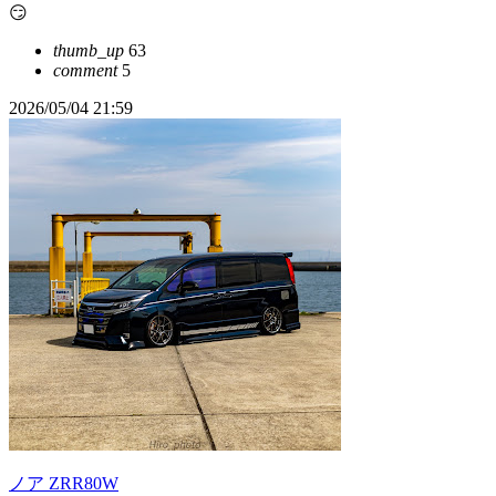
😏
thumb_up
63
comment
5
2026/05/04 21:59
ノア ZRR80W