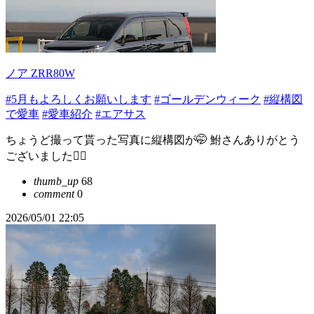
ノア ZRR80W
#5月もよろしくお願いします
#ゴールデンウィーク
#縦構図
で愛車
#愛車紹介
#エアサス
ちょうど撮って貰った写真に縦構図が🤭 鮒さんありがとう
ございました🙇‍♂️
thumb_up
68
comment
0
2026/05/01 22:05