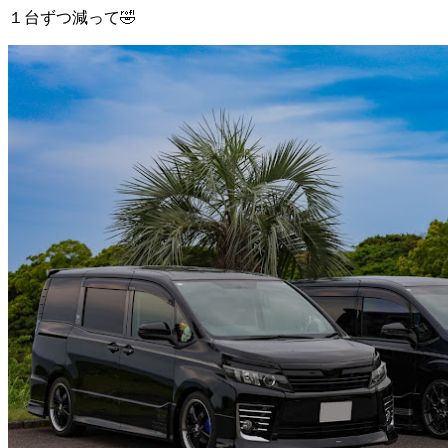
１台ずつ減って🤣