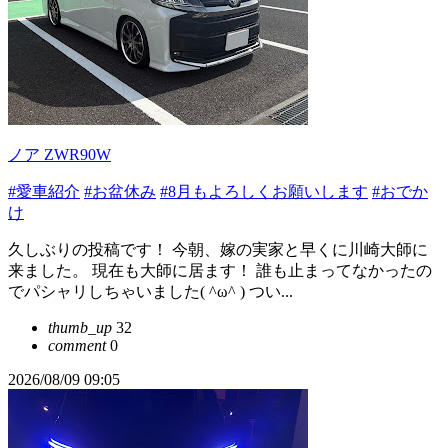
ノア ZWR90W
#愛車紹介
#お盆休み
#8月もよろしくお願いします
#おでか
け
久しぶりの投稿です！ 今朝、嫁の実家と早くに川崎大師に
来ました。 現在も大師に居ます！ 誰も止まってなかったの
でパシャリしちゃいました( ^ω^ ) つい...
thumb_up
32
comment
0
2026/08/09 09:05