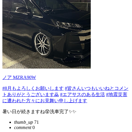
ノア MZRA90W
#8月もよろしくお願いします
#皆さんいつもいいねとコメン
トありがとうございます🙇
#エアサスのある生活
#地震災害
に遭われた方々にお見舞い申し上げます
暑い日が続きますね😵洗車完了✨✨
thumb_up
71
comment
0