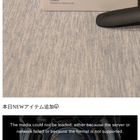
本日NEWアイテム追加🤭
This
is
The media could not be loaded, either because the server or
a
modal
network failed or because the format is not supported.
window.