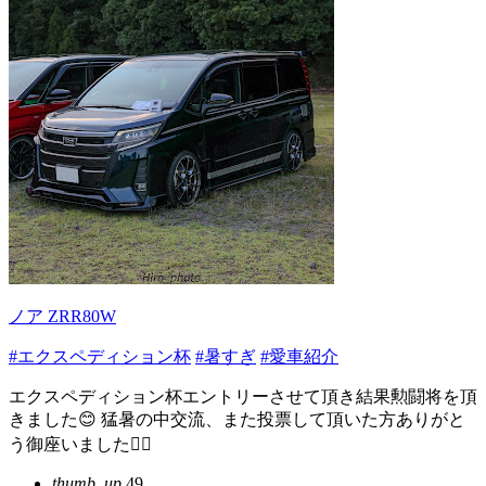
ノア ZRR80W
#エクスペディション杯
#暑すぎ
#愛車紹介
エクスペディション杯エントリーさせて頂き結果勲闘将を頂
きました😊 猛暑の中交流、また投票して頂いた方ありがと
う御座いました🙇‍♂️
thumb_up
49