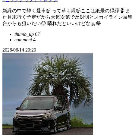
新緑の中で輝く愛車🤣 って草も緑🤣ここは絶景の緑緑🤩 ま
た月末行く予定だから天気次第で反対側とスカイライン展望
台からも狙いたい😏 晴れだといいけどなぁ😂
thumb_up
67
comment
4
2026/06/14 20:20