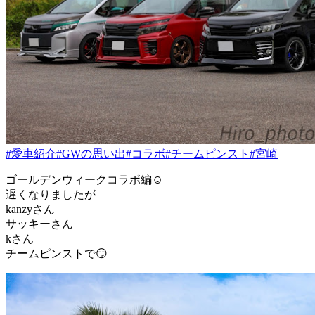
#愛車紹介
#GWの思い出
#コラボ
#チームピンスト
#宮崎
ゴールデンウィークコラボ編☺️
遅くなりましたが
kanzyさん
サッキーさん
kさん
チームピンストで😏