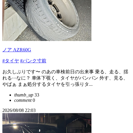
ノア AZR60G
#タイヤ
#パンク寸前
お久しぶりです〜 のあの車検前日の出来事 乗る、走る、揺
れる···なに？ 車体下覗く、タイヤがパンパン 外す、見る、
やばぁ まぁ処分するタイヤを引っ張りタ...
thumb_up
33
comment
0
2026/08/08 22:03