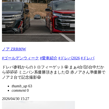
ノア ZRR80W
#ゴールデンウィーク
#愛車紹介
#ドレパ2026
#ドレパ
ドレパ参戦からのトロフィーゲット🤩 まぁ4台🤔5台中だか
ら🤣🤣🤣 ミニバン系優勝頂きました😊 赤ノアさん準優勝で
ノア２台で記念撮影😆
thumb_up
63
comment
0
2026/04/30 15:27