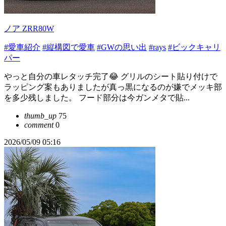
ノア ZRR80W
#愛車紹介
#縦構図で愛車
#GWの思い出
#rays
#ビックキャリ
パー
やっと自分の車レタッチ完了😂 グリルのシート貼り付けで
ラッピング案もありましたが真っ黒になるのが嫌でメッキ部
を多少残しました。 フード部分は今ガンメタで貼...
thumb_up
75
comment
0
2026/05/09 05:16