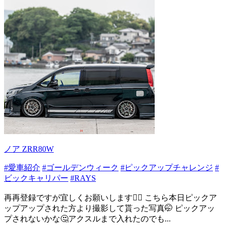
ノア ZRR80W
#愛車紹介
#ゴールデンウィーク
#ピックアップチャレンジ
#
ビックキャリパー
#RAYS
再再登録ですが宜しくお願いします🙇‍♂️ こちら本日ピックア
ップアップされた方より撮影して貰った写真🤭 ピックアッ
プされないかな🤔アクスルまで入れたのでも...