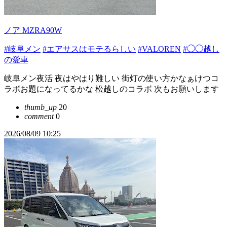
ノア MZRA90W
#岐阜メン
#エアサスはモテるらしい
#VALOREN
#◯◯越し
の愛車
岐阜メン夜活 夜はやはり難しい 街灯の使い方かなぁけつコ
ラボお題になってるかな 松越しのコラボ 次もお願いします
thumb_up
20
comment
0
2026/08/09 10:25