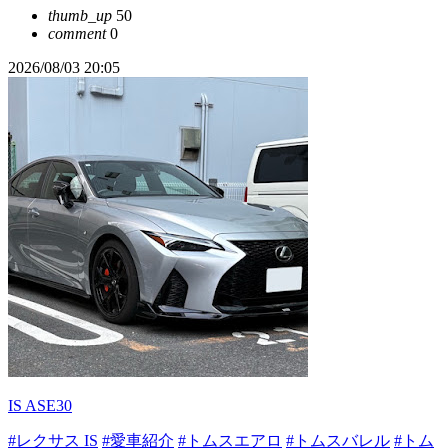
thumb_up
50
comment
0
2026/08/03 20:05
IS ASE30
#レクサス IS
#愛車紹介
#トムスエアロ
#トムスバレル
#トム