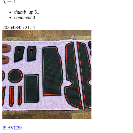
てー！
thumb_up
51
comment
0
2026/08/05 21:11
IS AVE30