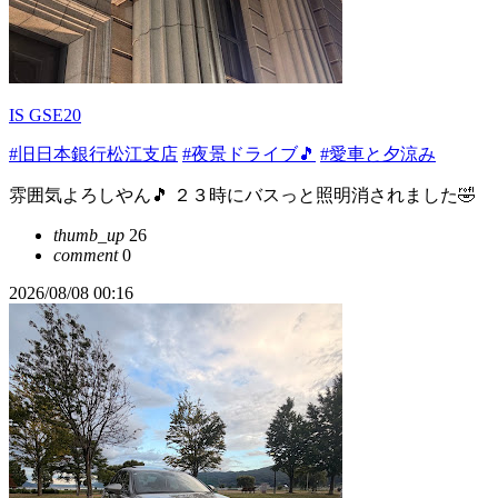
IS GSE20
#旧日本銀行松江支店
#夜景ドライブ🎵
#愛車と夕涼み
雰囲気よろしやん🎵 ２３時にバスっと照明消されました🤣
thumb_up
26
comment
0
2026/08/08 00:16