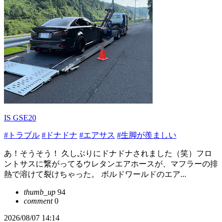
IS GSE20
#トラブル
#ドナドナ
#エアサス
#生脚が羨ましい
あ！そうそう！ 久しぶりにドナドナされました（笑）フロ
ントサスに繋がってるウレタンエアホースが、マフラーの排
熱で溶けて裂けちゃった。 ボルドワールドのエア...
thumb_up
94
comment
0
2026/08/07 14:14