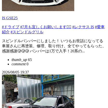
IS GSE25
#ドライブ
#7月も宜しくお願いします🙇‍♂️
#レクサス IS
#愛車
紹介
#スピンドルグリル
スピンドルバンパーにしました！ いつもお世話になってる
車屋さんに再塗装、修理、取り付け、全てやってもらった、
感謝感謝🥲🥲🥲 バンパーは1万で入手！20系の...
thumb_up
65
comment
0
2026/08/05 19:37