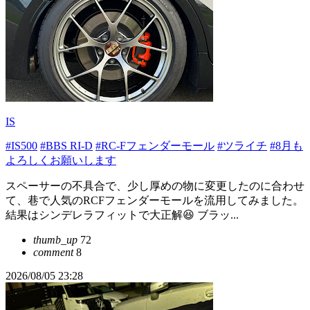
IS
#IS500
#BBS RI-D
#RC-Fフェンダーモール
#ツライチ
#8月も
よろしくお願いします
スペーサーの不具合で、少し厚めの物に変更したのに合わせ
て、巷で人気のRCFフェンダーモールを流用してみました。
結果はシンデレラフィットで大正解😆 ブラッ...
thumb_up
72
comment
8
2026/08/05 23:28