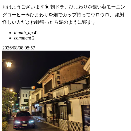
おはようございます☀ 朝ドラ、ひまわり🌻狙い👍モーニン
グコーヒー☕️ひまわり🌻畑でカップ持ってウロウロ、 絶対
怪しい人だよね😅帰ったら泥のように寝ます
thumb_up
42
comment
2
2026/08/08 05:57