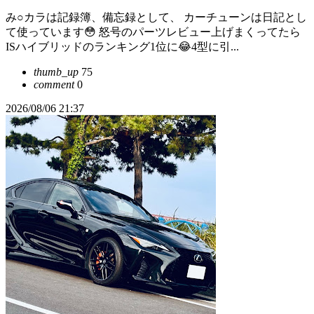
み○カラは記録簿、備忘録として、 カーチューンは日記とし
て使っています😳 怒号のパーツレビュー上げまくってたら
ISハイブリッドのランキング1位に😂4型に引...
thumb_up
75
comment
0
2026/08/06 21:37