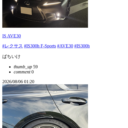
IS AVE30
#レクサス
#IS300h F-Sports
#AVE30
#IS300h
ばちいけ
thumb_up
59
comment
0
2026/08/06 01:20