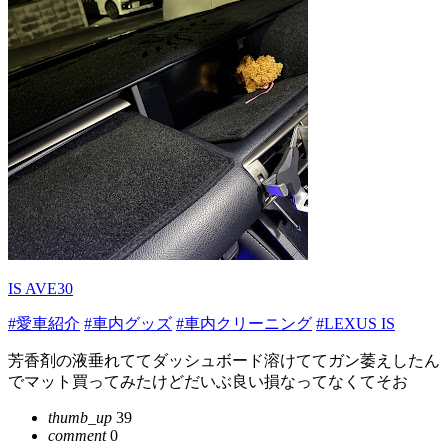
IS AVE30
#愛車紹介
#車内グッズ
#車内クリーニング
#LEXUS IS
芳香剤の液垂れててダッシュボード溶けててガン萎えしたん
でマット買ってみたけどだいぶ良い損なってなくてそお
thumb_up
39
comment
0