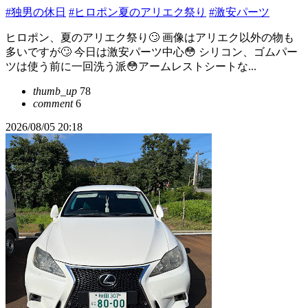
#独男の休日
#ヒロポン夏のアリエク祭り
#激安パーツ
ヒロポン、夏のアリエク祭り🙄 画像はアリエク以外の物も
多いですが🙄 今日は激安パーツ中心😳 シリコン、ゴムパー
ツは使う前に一回洗う派😳アームレストシートな...
thumb_up
78
comment
6
2026/08/05 20:18