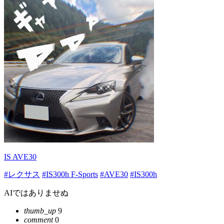
IS AVE30
#レクサス
#IS300h F-Sports
#AVE30
#IS300h
AIではありませぬ
thumb_up
9
comment
0