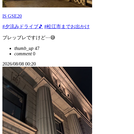
IS GSE20
#夕涼みドライブ🎵
#松江市までお出かけ
ブレッブレですけど⋯😅
thumb_up
47
comment
0
2026/08/08 00:20