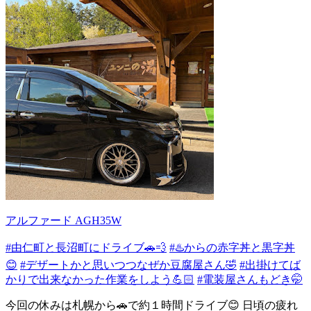
アルファード AGH35W
#由仁町と長沼町にドライブ🚗💨
#♨️からの赤字丼と黒字丼
😊
#デザートかと思いつつなぜか豆腐屋さん🤣
#出掛けてば
かりで出来なかった作業をしよう💪🏻
#電装屋さんもどき🤭
今回の休みは札幌から🚗で約１時間ドライブ😊 日頃の疲れ