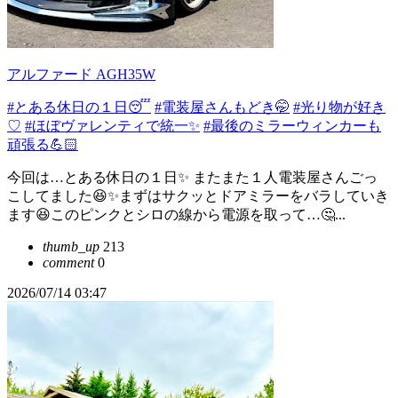
アルファード AGH35W
#とある休日の１日😴
#電装屋さんもどき🤭
#光り物が好き
♡
#ほぼヴァレンティで統一✨
#最後のミラーウィンカーも
頑張る💪🏻
今回は…とある休日の１日✨ またまた１人電装屋さんごっ
こしてました😆✨まずはサクッとドアミラーをバラしていき
ます😆このピンクとシロの線から電源を取って…🤔...
thumb_up
213
comment
0
2026/07/14 03:47