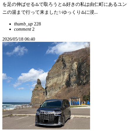
を足の伸ばせる♨️で取ろうと♨️好きの私は由仁町にあるユン
ニの湯まで行って来ました✨ゆっくり♨️に浸...
thumb_up
228
comment
2
2026/05/18 06:40