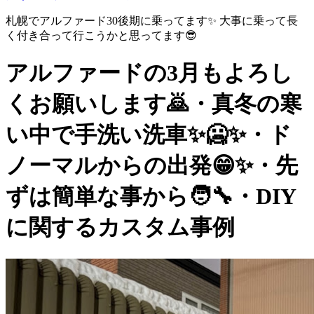
札幌でアルファード30後期に乗ってます✨ 大事に乗って長
く付き合って行こうかと思ってます😎
アルファードの3月もよろし
くお願いします🙇・真冬の寒
い中で手洗い洗車✨🥶✨・ド
ノーマルからの出発😁✨・先
ずは簡単な事から🧑‍🔧・DIY
に関するカスタム事例