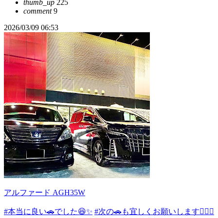
thumb_up
225
comment
9
2026/03/09 06:53
アルファード AGH35W
#本当に良い🚗でした😆✨
#次の🚗も宜しくお願いします🙇🏻‍♂️