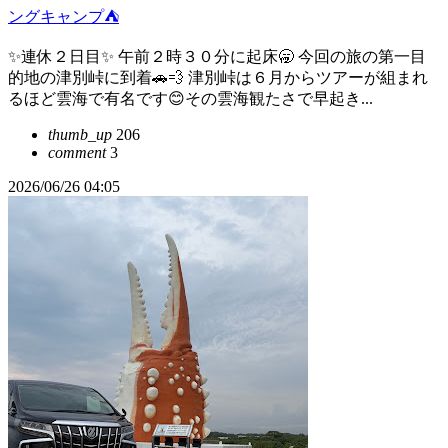
ングキャンプ⛺️
✨連休２日目✨ 午前２時３０分に起床🥱 今回の旅の第一目
的地の津別峠に到着🚗💨 津別峠は６月からツアーが組まれ
るほど雲海で有名です😊その雲海観たさで早起き...
thumb_up
206
comment
3
2026/06/26 04:05