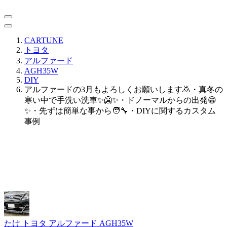
CARTUNE
トヨタ
アルファード
AGH35W
DIY
アルファードの3月もよろしくお願いします🙇・真冬の
寒い中で手洗い洗車✨🥶✨・ドノーマルからの出発😁
✨・先ずは簡単な事から🧑‍🔧・DIYに関するカスタム
事例
たけ
トヨタ アルファード AGH35W