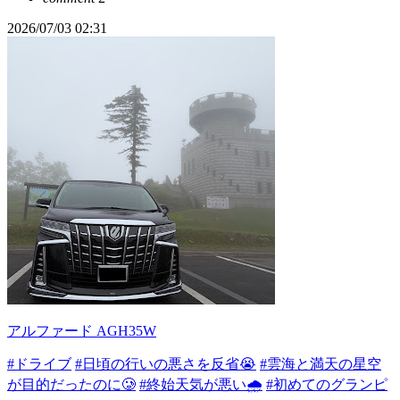
2026/07/03 02:31
アルファード AGH35W
#ドライブ
#日頃の行いの悪さを反省😭
#雲海と満天の星空
が目的だったのに🥲
#終始天気が悪い🌧️
#初めてのグランピ