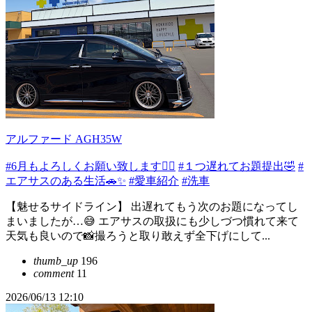
アルファード AGH35W
#6月もよろしくお願い致します🙇‍♂️
#１つ遅れてお題提出🤣
#
エアサスのある生活🚗✨
#愛車紹介
#洗車
【魅せるサイドライン】 出遅れてもう次のお題になってし
まいましたが…😅 エアサスの取扱にも少しづつ慣れて来て
天気も良いので📸撮ろうと取り敢えず全下げにして...
thumb_up
196
comment
11
2026/06/13 12:10