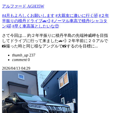
アルファード AGH35W
#4月もよろしくお願いします
#大親友に逢いに行く🤣
#２年
半振りの積丹ドライブ🚗💨
#ノーマル車高で積丹(シャコタ
ン)🤣
#早く車高落としたいな🥺
さて今回は… 約２年半振りに積丹半島の先端神威岬を目指
してドライブに行って来ました🚗💨 ２年半前に２０アルで
📸撮った時と同じ様なアングルで📸するのを目標に...
thumb_up
237
comment
0
2026/04/13 04:29