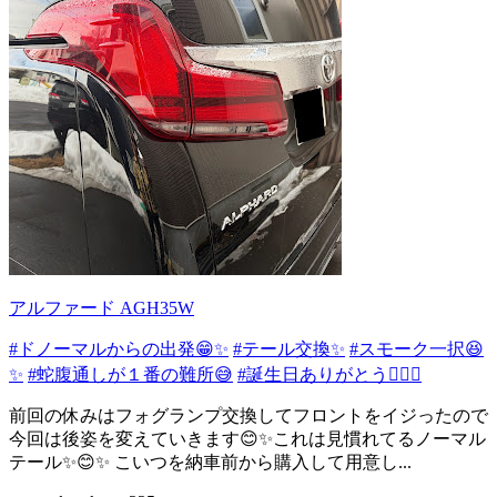
アルファード AGH35W
#ドノーマルからの出発😁✨
#テール交換✨
#スモーク一択😆
✨
#蛇腹通しが１番の難所😅
#誕生日ありがとう🙇🏻‍♂️
前回の休みはフォグランプ交換してフロントをイジったので
今回は後姿を変えていきます😊✨これは見慣れてるノーマル
テール✨😊✨ こいつを納車前から購入して用意し...