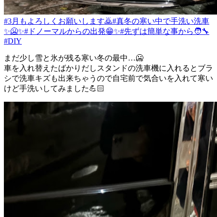
#3月もよろしくお願いします🙇
#真冬の寒い中で手洗い洗車
✨🥶✨
#ドノーマルからの出発😁✨
#先ずは簡単な事から🧑‍🔧
#DIY
まだ少し雪と氷が残る寒い冬の最中…🥶
車を入れ替えたばかりだしスタンドの洗車機に入れるとブラ
シで洗車キズも出来ちゃうので自宅前で気合いを入れて寒い
けど手洗いしてみました💪🏻