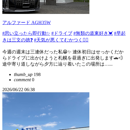
アルファード AGH35W
#思い立ったら即行動✨
#ドライブ
#無類の道東好き💓
#早起
きは三文の徳❓
#天気が悪くてむかつく😮‍💨
今週の週末は三連休だった私😁✨ 連休初日はせっかくだか
らドライブに出かけようと札幌を昼過ぎに出発します🚗💨
途中寄り道しながら夕方に辿り着いたこの場所は…...
thumb_up
198
comment
0
2026/06/22 06:38