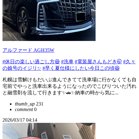
アルファード AGH35W
#休日の楽しい過ごし方😆
#洗車
#電装屋さんもどき🤭
#久々
の娘号のイジリ✨
#早く夏仕様にしたい今日この頃😆
札幌は雪解けもだいぶ進んできてて洗車場に行かなくても自
宅前でやっと洗車出来るようになったのでこびりついた汚れ
と融雪剤を流して行きます✨🚗✨納車の時から気に...
thumb_up
231
comment
0
2026/03/17 04:14