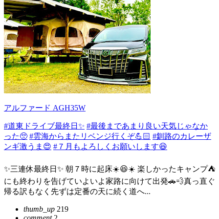
アルファード AGH35W
#道東ドライブ最終日✨
#最後まであまり良い天気じゃなか
った🥺
#雲海からまたリベンジ行くぞ💪🏻
#釧路のカレーザ
ンギ激うま😍
#７月もよろしくお願いします😆
✨三連休最終日✨ 朝７時に起床☀️😆☀️ 楽しかったキャンプ⛺️
にも終わりを告げていよいよ家路に向けて出発🚗💨真っ直ぐ
帰る訳もなく先ずは定番の天に続く道へ...
thumb_up
219
comment
2