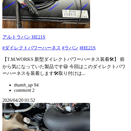
アルトラパン HE21S
#ダイレクトパワーハーネス
#ラパン
#HE21S
【T.M.WORKS 新型ダイレクトパワーハーネス装着🛠️】 前
から気になっていた製品です😃 今回はこのダイレクトパワ
ーハーネスを装着します🛠️取り付けは...
thumb_up
94
comment
2
2026/04/20 01:52