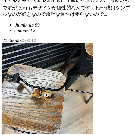
【アルミ板でペダル製作🛠️】 市販のペダルカバーも良いん
ですが どれもデザインが個性的なんですよね〜 僕はシンプ
ルなのが好きなので余計な個性は要らないので...
thumb_up
99
comment
2
2026/04/30 00:10