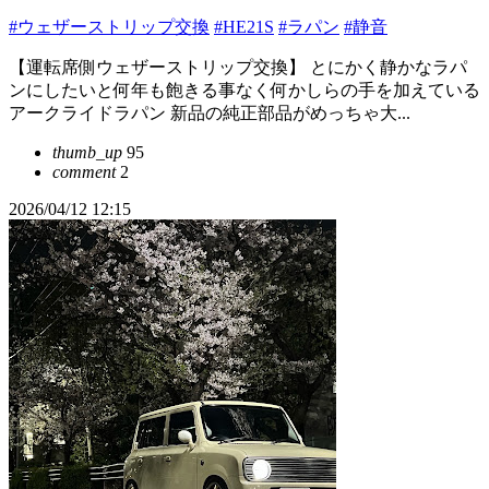
#ウェザーストリップ交換
#HE21S
#ラパン
#静音
【運転席側ウェザーストリップ交換】 とにかく静かなラパ
ンにしたいと何年も飽きる事なく何かしらの手を加えている
アークライドラパン 新品の純正部品がめっちゃ大...
thumb_up
95
comment
2
2026/04/12 12:15