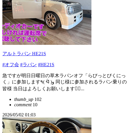
アルトラパン HE21S
#オフ会
#ラパン
#HE21S
急ですが明日日曜日の草木ラパンオフ「らびっとぴくにっ
く」に参加します٩( ᐛ )و 同じ様に参加されるラパン乗りの
皆様 当日はよろしくお願いします🙇‍♀️...
thumb_up
102
comment
10
2026/05/02 01:03