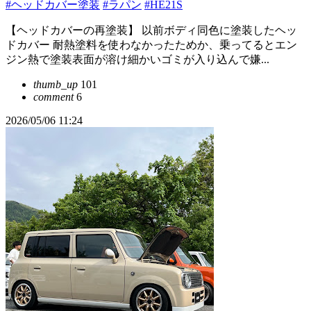
#ヘッドカバー塗装
#ラパン
#HE21S
【ヘッドカバーの再塗装】 以前ボディ同色に塗装したヘッ
ドカバー 耐熱塗料を使わなかったためか、乗ってるとエン
ジン熱で塗装表面が溶け細かいゴミが入り込んで嫌...
thumb_up
101
comment
6
2026/05/06 11:24