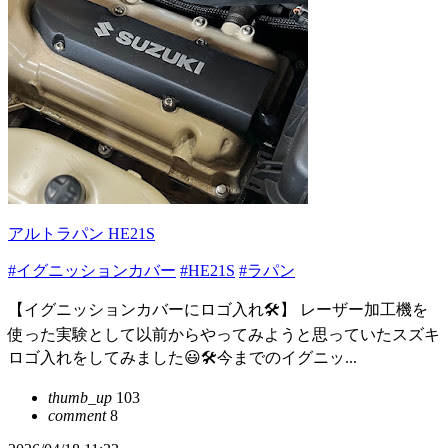
アルトラパン HE21S
#イグニッションカバー
#HE21S
#ラパン
【イグニッションカバーにロゴ入れ🛠️】 レーザー加工機を
使った実験として以前からやってみようと思っていたスズキ
ロゴ入れをしてみました😃🛠️今までのイグニッ...
thumb_up
103
comment
8