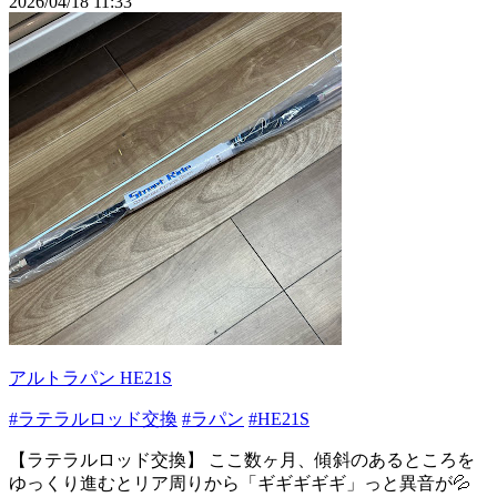
2026/04/18 11:33
アルトラパン HE21S
#ラテラルロッド交換
#ラパン
#HE21S
【ラテラルロッド交換】 ここ数ヶ月、傾斜のあるところを
ゆっくり進むとリア周りから「ギギギギギ」っと異音が💦