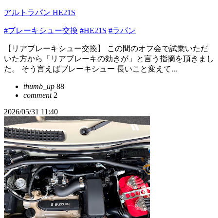
アルトラパン HE21S
#ブレーキシュー交換
#HE21S
#ラパン
【リアブレーキシュー交換】 この間のオフ会で試乗いただ
いた方から「リアブレーキの効きが」と言う指摘を頂きまし
た。 そう言えばブレーキシュー 長いこと変えて...
thumb_up
88
comment
2
2026/05/31 11:40