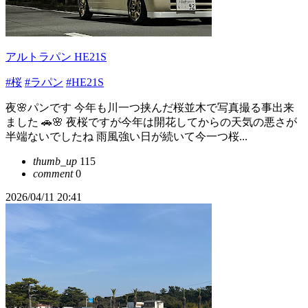
アルトラパン HE21S
#桜
#ラパン
#HE21S
夜🌸パンです 今年も川一つ挟んだ桜並木で写真撮る事出来
ました 🚗🌸 夜桜ですが今年は開花してからの天気の悪さが
半端ないでしたね 雨風強い日が続いて今一つ桜...
thumb_up
115
comment
0
2026/04/11 20:41