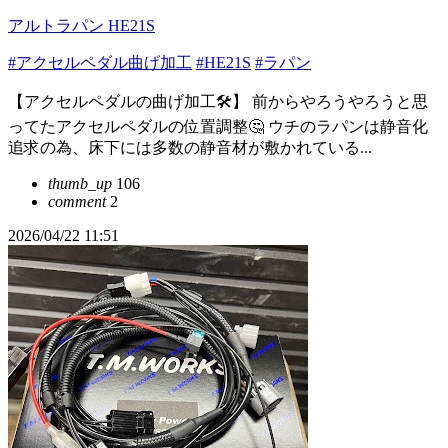
アルトラパン HE21S
#アクセルペダル曲げ加工
#HE21S
#ラパン
【アクセルペダルの曲げ加工🛠️】 前からやろうやろうと思
ってたアクセルペダルの位置調整🤔 ウチのラパンは静音化
追求の為、床下には多数の静音材が敷かれている...
thumb_up
106
comment
2
2026/04/22 11:51