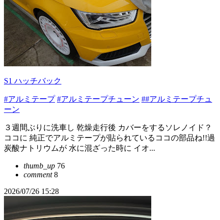
S1 ハッチバック
#アルミテープ
#アルミテープチューン
##アルミテープチュ
ーン
３週間ぶりに洗車し 乾燥走行後 カバーをするソレノイド？
ココに 純正でアルミテープが貼られているココの部品ね!!過
炭酸ナトリウムが 水に混ざった時に イオ...
thumb_up
76
comment
8
2026/07/26 15:28