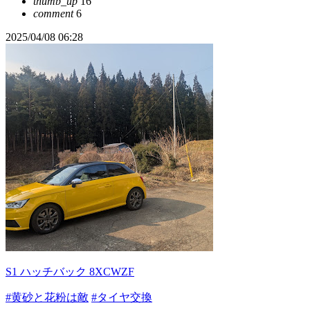
thumb_up
16
comment
6
2025/04/08 06:28
S1 ハッチバック 8XCWZF
#黄砂と花粉は敵
#タイヤ交換